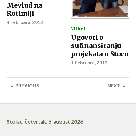
Mevlud na
Rotimlji
4 Februara, 2013
VIJESTI
Ugovori o
sufinansiranju
projekata u Stocu
1 Februara, 2013
...
← PREVIOUS
NEXT →
Stolac
,
četvrtak, 6. august 2026