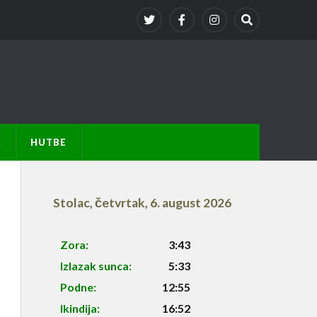
A
HUTBE
Stolac
,
četvrtak, 6. august 2026
Zora:
3:43
Izlazak sunca:
5:33
Podne:
12:55
Ikindija:
16:52