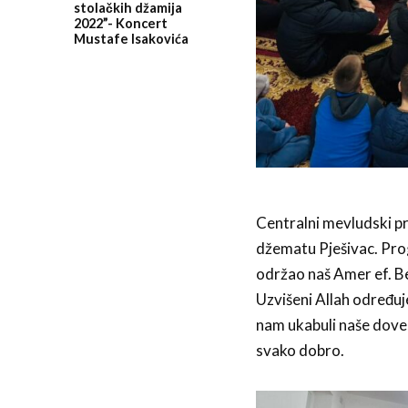
stolačkih džamija
2022”- Koncert
Mustafe Isakovića
Centralni mevludski p
džematu Pješivac. Prog
održao naš Amer ef. Be
Uzvišeni Allah određu
nam ukabuli naše dove,
svako dobro.