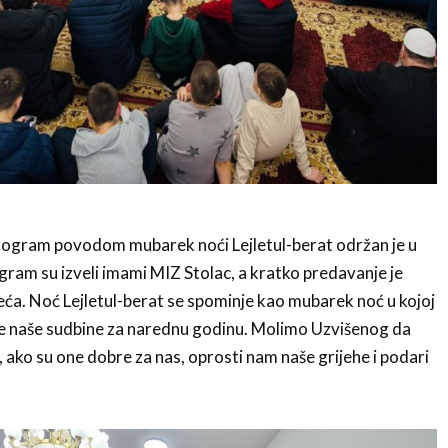
rogram povodom mubarek noći Lejletul-berat održan je u
ram su izveli imami MIZ Stolac, a kratko predavanje je
ća. Noć Lejletul-berat se spominje kao mubarek noć u kojoj
je naše sudbine za narednu godinu. Molimo Uzvišenog da
 ako su one dobre za nas, oprosti nam naše grijehe i podari