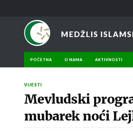
MEDŽLIS ISLAMS
POČETNA
O NAMA
AKTIVNOSTI
VIJESTI
Mevludski prog
mubarek noći Lej