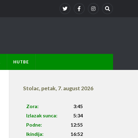
A
HUTBE
Stolac
,
petak, 7. august 2026
Zora:
3:45
Izlazak sunca:
5:34
Podne:
12:55
Ikindija:
16:52