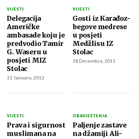
VIJESTI
VIJESTI
Delegacija
Gosti iz Karađoz-
Američke
begove medrese
ambasade koju je
u posjeti
predvodio Tamir
Medžlisu IZ
G. Waseru u
Stolac
posjeti MIZ
28 Decembra, 2011
Stolac
11 Januara, 2012
VIJESTI
OBAVJEŠTENJA
Prava i sigurnost
Paljenje zastave
muslimana na
na džamiji Ali-