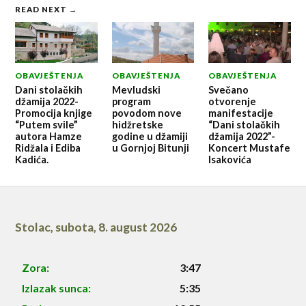
READ NEXT →
OBAVJEŠTENJA
OBAVJEŠTENJA
OBAVJEŠTENJA
Dani stolačkih
Mevludski
Svečano
džamija 2022-
program
otvorenje
Promocija knjige
povodom nove
manifestacije
“Putem svile”
hidžretske
“Dani stolačkih
autora Hamze
godine u džamiji
džamija 2022”-
Ridžala i Ediba
u Gornjoj Bitunji
Koncert Mustafe
Kadića.
Isakovića
Stolac
,
subota, 8. august 2026
Zora:
3:47
Izlazak sunca:
5:35