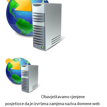
Obavještavamo cjenjene
posjetioce da je izvršena zamjena naziva domene web