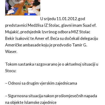
U srijedu 11.01.2012.god
predstavnici Medžlisa IZ Stolac, glavni imam Suad ef.
Mujakić, predsjednik Izvršnog odbora MIZ Stolac
Bekir Isaković te Amer ef. Beća su dočekali delegaciju
Američke ambasade koju je predvodio Tamir G.
Waser.
Tokom sastanka razgovarano je o aktuelnoj situaciji u
Stocu:
– Odnosi sa drugim vjerskim zajednicama
– Sigurnosna situacija nakon prošlomjesečnih napada
na objekte Islamske zajednice