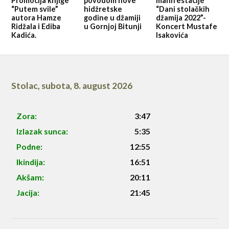
Promocija knjige
povodom nove
manifestacije
“Putem svile”
hidžretske
“Dani stolačkih
autora Hamze
godine u džamiji
džamija 2022”-
Ridžala i Ediba
u Gornjoj Bitunji
Koncert Mustafe
Kadića.
Isakovića
Stolac
,
subota, 8. august 2026
Zora:
3:47
Izlazak sunca:
5:35
Podne:
12:55
Ikindija:
16:51
Akšam:
20:11
Jacija:
21:45