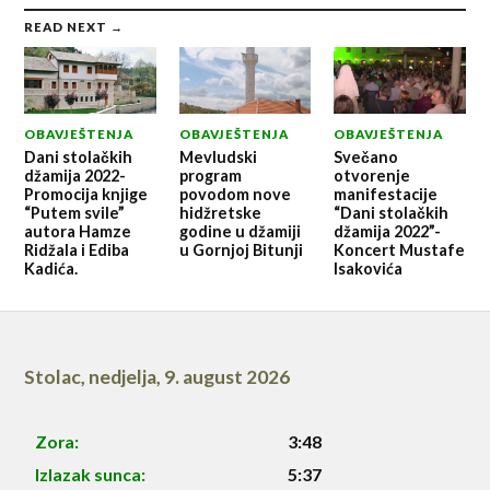
READ NEXT →
OBAVJEŠTENJA
OBAVJEŠTENJA
OBAVJEŠTENJA
Dani stolačkih
Mevludski
Svečano
džamija 2022-
program
otvorenje
Promocija knjige
povodom nove
manifestacije
“Putem svile”
hidžretske
“Dani stolačkih
autora Hamze
godine u džamiji
džamija 2022”-
Ridžala i Ediba
u Gornjoj Bitunji
Koncert Mustafe
Kadića.
Isakovića
Stolac
,
nedjelja, 9. august 2026
Zora:
3:48
Izlazak sunca:
5:37