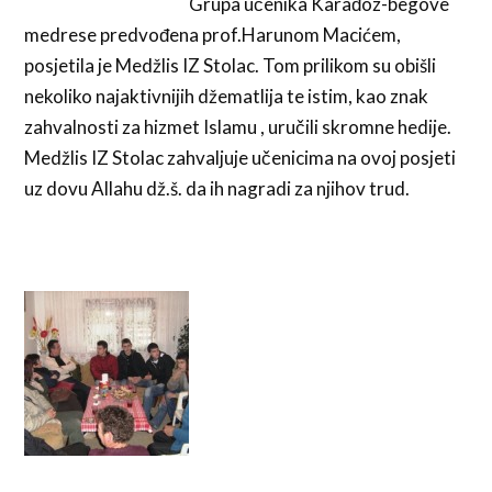
Grupa učenika Karađoz-begove
medrese predvođena prof.Harunom Macićem,
posjetila je Medžlis IZ Stolac. Tom prilikom su obišli
nekoliko najaktivnijih džematlija te istim, kao znak
zahvalnosti za hizmet Islamu , uručili skromne hedije.
Medžlis IZ Stolac zahvaljuje učenicima na ovoj posjeti
uz dovu Allahu dž.š. da ih nagradi za njihov trud.