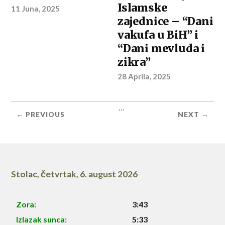
Islamske
11 Juna, 2025
zajednice – “Dani
vakufa u BiH” i
“Dani mevluda i
zikra”
28 Aprila, 2025
...
← PREVIOUS
NEXT →
Stolac
,
četvrtak, 6. august 2026
Zora:
3:43
Izlazak sunca:
5:33