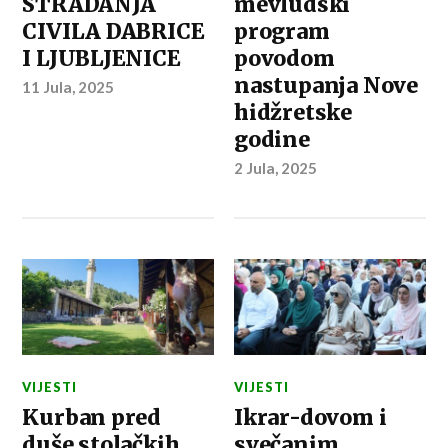
STRADANJA
mevludski
CIVILA DABRICE
program
I LJUBLJENICE
povodom
nastupanja Nove
11 Jula, 2025
hidžretske
godine
2 Jula, 2025
VIJESTI
VIJESTI
Kurban pred
Ikrar-dovom i
duše stolačkih
svečanim