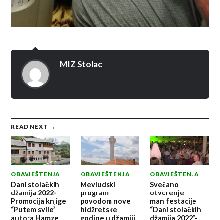
MIZ Stolac
READ NEXT →
OBAVJEŠTENJA
OBAVJEŠTENJA
OBAVJEŠTENJA
Dani stolačkih
Mevludski
Svečano
džamija 2022-
program
otvorenje
Promocija knjige
povodom nove
manifestacije
“Putem svile”
hidžretske
“Dani stolačkih
autora Hamze
godine u džamiji
džamija 2022”-