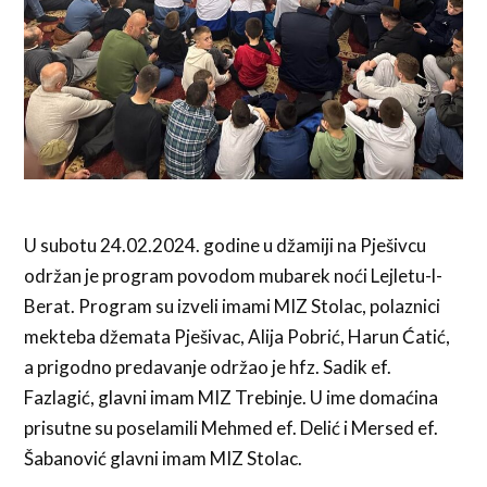
U subotu 24.02.2024. godine u džamiji na Pješivcu
održan je program povodom mubarek noći Lejletu-l-
Berat. Program su izveli imami MIZ Stolac, polaznici
mekteba džemata Pješivac, Alija Pobrić, Harun Ćatić,
a prigodno predavanje održao je hfz. Sadik ef.
Fazlagić, glavni imam MIZ Trebinje. U ime domaćina
prisutne su poselamili Mehmed ef. Delić i Mersed ef.
Šabanović glavni imam MIZ Stolac.