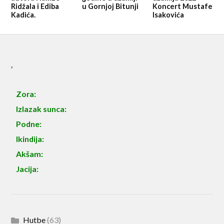
Ridžala i Ediba
u Gornjoj Bitunji
Koncert Mustafe
Kadića.
Isakovića
,
Zora:
Izlazak sunca:
Podne:
Ikindija:
Akšam:
Jacija:
Hutbe
(63)