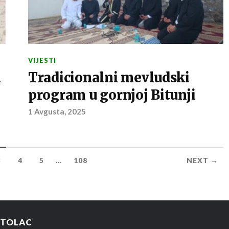
VIJESTI
h
Tradicionalni mevludski
program u gornjoj Bitunji
1 Avgusta, 2025
...
3
4
5
108
NEXT →
STOLAC