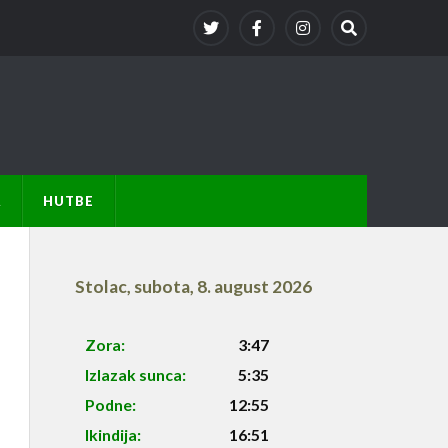
A
HUTBE
Stolac
,
subota, 8. august 2026
Zora:
3:47
Izlazak sunca:
5:35
Podne:
12:55
Ikindija:
16:51