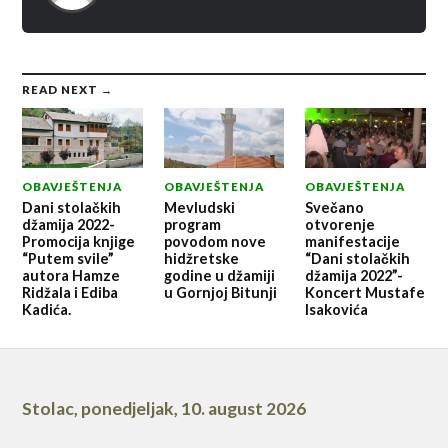
READ NEXT →
OBAVJEŠTENJA
OBAVJEŠTENJA
OBAVJEŠTENJA
Dani stolačkih
Mevludski
Svečano
džamija 2022-
program
otvorenje
Promocija knjige
povodom nove
manifestacije
“Putem svile”
hidžretske
“Dani stolačkih
autora Hamze
godine u džamiji
džamija 2022”-
Ridžala i Ediba
u Gornjoj Bitunji
Koncert Mustafe
Kadića.
Isakovića
Stolac
,
ponedjeljak, 10. august 2026