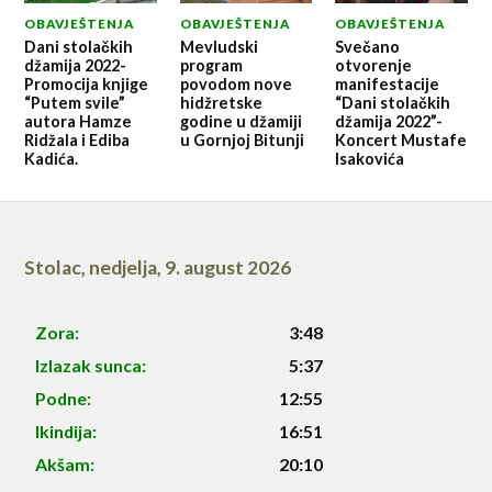
OBAVJEŠTENJA
OBAVJEŠTENJA
OBAVJEŠTENJA
Dani stolačkih
Mevludski
Svečano
džamija 2022-
program
otvorenje
Promocija knjige
povodom nove
manifestacije
“Putem svile”
hidžretske
“Dani stolačkih
autora Hamze
godine u džamiji
džamija 2022”-
Ridžala i Ediba
u Gornjoj Bitunji
Koncert Mustafe
Kadića.
Isakovića
Stolac
,
nedjelja, 9. august 2026
Zora:
3:48
Izlazak sunca:
5:37
Podne:
12:55
Ikindija:
16:51
Akšam:
20:10