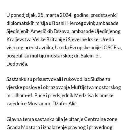
U ponedjeljak, 25. marta 2024. godine, predstavnici
diplomatskih misija u Bosni i Hercegovini; ambasade
Sjedinjenih Američkih Država, ambasade Ujedinjenog
Kraljevstva Velike Britanije i Sjeverne Irske, Ureda
visokog predstavnika, Ureda Evropske unije i OSCE-a,
posjetili su muftiju mostarskog dr. Salem-ef.
Dedovića.
Sastanku su prisustvovali i rukovodilac Službe za
vjerske poslove i obrazovanje Muftijstva mostarskog
mr. Ilham-ef. Puce i predsjednik Medžlisa Islamske
zajednice Mostar mr. Džafer Alić.
Glavna tema sastanka bila je pitanje Centralne zone
Grada Mostara i iznalaženje pravnog i pravednog