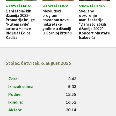
OBAVJEŠTENJA
OBAVJEŠTENJA
OBAVJEŠTENJA
Dani stolačkih
Mevludski
Svečano
džamija 2022-
program
otvorenje
Promocija knjige
povodom nove
manifestacije
“Putem svile”
hidžretske
“Dani stolačkih
autora Hamze
godine u džamiji
džamija 2022”-
Ridžala i Ediba
u Gornjoj Bitunji
Koncert Mustafe
Kadića.
Isakovića
Stolac
,
četvrtak, 6. august 2026
Zora:
3:43
Izlazak sunca:
5:33
Podne:
12:55
Ikindija:
16:52
Akšam:
20:14