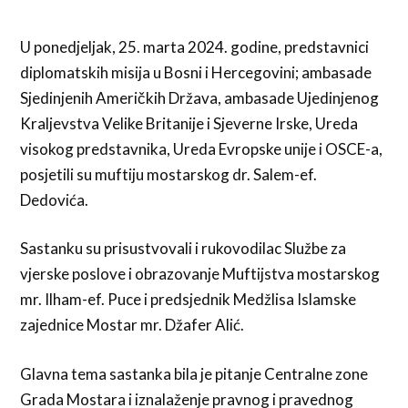
U ponedjeljak, 25. marta 2024. godine, predstavnici
diplomatskih misija u Bosni i Hercegovini; ambasade
Sjedinjenih Američkih Država, ambasade Ujedinjenog
Kraljevstva Velike Britanije i Sjeverne Irske, Ureda
visokog predstavnika, Ureda Evropske unije i OSCE-a,
posjetili su muftiju mostarskog dr. Salem-ef.
Dedovića.
Sastanku su prisustvovali i rukovodilac Službe za
vjerske poslove i obrazovanje Muftijstva mostarskog
mr. Ilham-ef. Puce i predsjednik Medžlisa Islamske
zajednice Mostar mr. Džafer Alić.
Glavna tema sastanka bila je pitanje Centralne zone
Grada Mostara i iznalaženje pravnog i pravednog