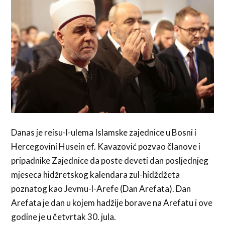
Danas je reisu-l-ulema Islamske zajednice u Bosni i
Hercegovini Husein ef. Kavazović pozvao članove i
pripadnike Zajednice da poste deveti dan posljednjeg
mjeseca hidžretskog kalendara zul-hidždžeta
poznatog kao Jevmu-l-Arefe (Dan Arefata). Dan
Arefata je dan u kojem hadžije borave na Arefatu i ove
godine je u četvrtak 30. jula.