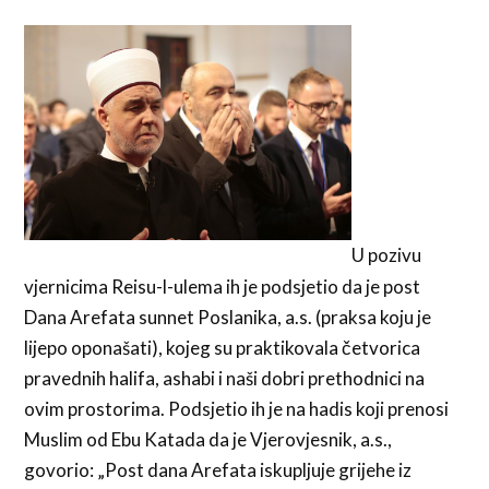
U pozivu
vjernicima Reisu-l-ulema ih je podsjetio da je post
Dana Arefata sunnet Poslanika, a.s. (praksa koju je
lijepo oponašati), kojeg su praktikovala četvorica
pravednih halifa, ashabi i naši dobri prethodnici na
ovim prostorima. Podsjetio ih je na hadis koji prenosi
Muslim od Ebu Katada da je Vjerovjesnik, a.s.,
govorio: „Post dana Arefata iskupljuje grijehe iz