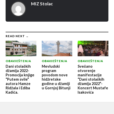
MIZ Stolac
READ NEXT →
OBAVJEŠTENJA
OBAVJEŠTENJA
OBAVJEŠTENJA
Dani stolačkih
Mevludski
Svečano
džamija 2022-
program
otvorenje
Promocija knjige
povodom nove
manifestacije
“Putem svile”
hidžretske
“Dani stolačkih
autora Hamze
godine u džamiji
džamija 2022”-
Ridžala i Ediba
u Gornjoj Bitunji
Koncert Mustafe
Kadića.
Isakovića