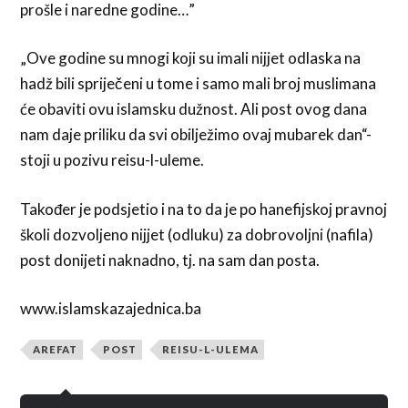
prošle i naredne godine…”
„Ove godine su mnogi koji su imali nijjet odlaska na
hadž bili spriječeni u tome i samo mali broj muslimana
će obaviti ovu islamsku dužnost. Ali post ovog dana
nam daje priliku da svi obilježimo ovaj mubarek dan“-
stoji u pozivu reisu-l-uleme.
Također je podsjetio i na to da je po hanefijskoj pravnoj
školi dozvoljeno nijjet (odluku) za dobrovoljni (nafila)
post donijeti naknadno, tj. na sam dan posta.
www.islamskazajednica.ba
AREFAT
POST
REISU-L-ULEMA