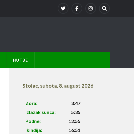
A
HUTBE
Stolac
,
subota, 8. august 2026
Zora:
3:47
Izlazak sunca:
5:35
Podne:
12:55
Ikindija:
16:51