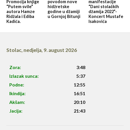
Promocija knjige
povodom nove
manifestacije
“Putem svile”
hidžretske
“Dani stolačkih
autora Hamze
godine u džamiji
džamija 2022”-
Ridžala i Ediba
u Gornjoj Bitunji
Koncert Mustafe
Kadića.
Isakovića
Stolac
,
nedjelja, 9. august 2026
Zora:
3:48
Izlazak sunca:
5:37
Podne:
12:55
Ikindija:
16:51
Akšam:
20:10
Jacija:
21:43