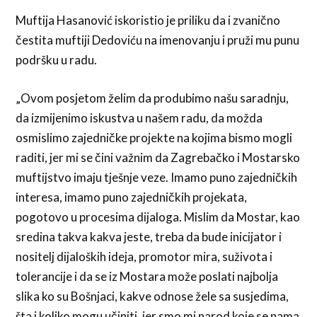
Muftija Hasanović iskoristio je priliku da i zvanično
čestita muftiji Dedoviću na imenovanju i pruži mu punu
podršku u radu.
„Ovom posjetom želim da produbimo našu saradnju,
da izmijenimo iskustva u našem radu, da možda
osmislimo zajedničke projekte na kojima bismo mogli
raditi, jer mi se čini važnim da Zagrebačko i Mostarsko
muftijstvo imaju tješnje veze. Imamo puno zajedničkih
interesa, imamo puno zajedničkih projekata,
pogotovo u procesima dijaloga. Mislim da Mostar, kao
sredina takva kakva jeste, treba da bude inicijator i
nositelj dijaloških ideja, promotor mira, suživota i
tolerancije i da se iz Mostara može poslati najbolja
slika ko su Bošnjaci, kakve odnose žele sa susjedima,
šta i koliko mogu učiniti, jer smo mi narod koje se nama