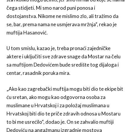
čega stidjeti. Mi smo narod puni ponosa i
dostojanstva. Nikome ne mislimo zlo, ali tražimo da
se, bar, prema nama ne usmjerava mržnja“, rekao je
muftija Hasanović.
U tom smislu, kazao je, treba pronaći zajedničke
aktere i uključiti sve zdrave snage da Mostar na čelu
sa muftijom Dedovićem bude središte tog dijaloga i
centar, rasadnik poruka mira.
„Ako kao zagrebački muftija mogu biti dio te ekipe bit
ću sretan, ako mogu kao odgovorna osoba za
muslimane u Hrvatskoj i za položaj muslimana u
Hrvatskoj biti dio te priče zdravih odnosa u Mostaru
to bi me usrećilo“, dodao je. On se zahvalio muftiji
Dedoviću na angažmanu izgradnje mostova