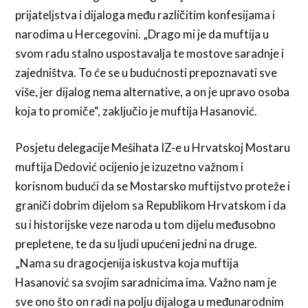
prijateljstva i dijaloga među različitim konfesijama i
narodima u Hercegovini. „Drago mi je da muftija u
svom radu stalno uspostavalja te mostove saradnje i
zajedništva. To će se u budućnosti prepoznavati sve
više, jer dijalog nema alternative, a on je upravo osoba
koja to promiče“, zaključio je muftija Hasanović.
Posjetu delegacije Mešihata IZ-e u Hrvatskoj Mostaru
muftija Dedović ocijenio je izuzetno važnom i
korisnom budući da se Mostarsko muftijstvo proteže i
graniči dobrim dijelom sa Republikom Hrvatskom i da
su i historijske veze naroda u tom dijelu međusobno
prepletene, te da su ljudi upućeni jedni na druge.
„Nama su dragocjenija iskustva koja muftija
Hasanović sa svojim saradnicima ima. Važno nam je
sve ono što on radi na polju dijaloga u međunarodnim