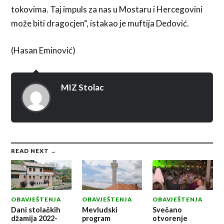
tokovima. Taj impuls za nas u Mostaru i Hercegovini
može biti dragocjen“, istakao je muftija Dedović.
(Hasan Eminović)
MIZ Stolac
READ NEXT →
OBAVJEŠTENJA
OBAVJEŠTENJA
OBAVJEŠTENJA
Dani stolačkih
Mevludski
Svečano
džamija 2022-
program
otvorenje