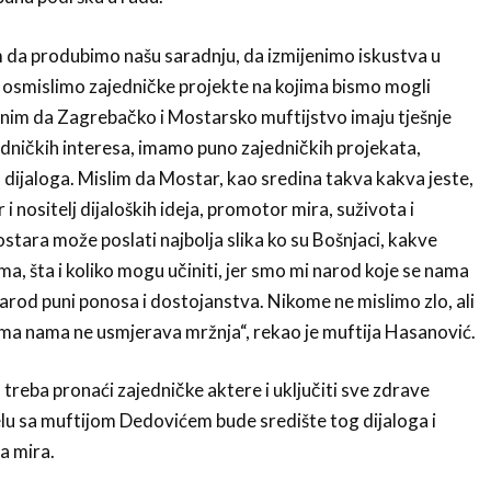
da produbimo našu saradnju, da izmijenimo iskustva u
osmislimo zajedničke projekte na kojima bismo mogli
važnim da Zagrebačko i Mostarsko muftijstvo imaju tješnje
dničkih interesa, imamo puno zajedničkih projekata,
ijaloga. Mislim da Mostar, kao sredina takva kakva jeste,
 i nositelj dijaloških ideja, promotor mira, suživota i
Mostara može poslati najbolja slika ko su Bošnjaci, kakve
a, šta i koliko mogu učiniti, jer smo mi narod koje se nama
narod puni ponosa i dostojanstva. Nikome ne mislimo zlo, ali
ema nama ne usmjerava mržnja“, rekao je muftija Hasanović.
 treba pronaći zajedničke aktere i uključiti sve zdrave
lu sa muftijom Dedovićem bude središte tog dijaloga i
a mira.