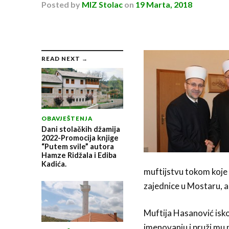
Posted
by
MIZ Stolac
on
19 Marta, 2018
READ NEXT →
OBAVJEŠTENJA
Dani stolačkih džamija
2022-Promocija knjige
“Putem svile” autora
Hamze Ridžala i Ediba
Kadića.
muftijstvu tokom koje 
zajednice u Mostaru, a 
Muftija Hasanović iskor
imenovanju i pruži mu 