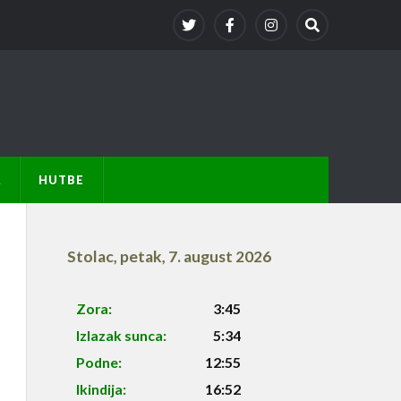
A
HUTBE
Stolac
,
petak, 7. august 2026
Zora:
3:45
Izlazak sunca:
5:34
Podne:
12:55
Ikindija:
16:52