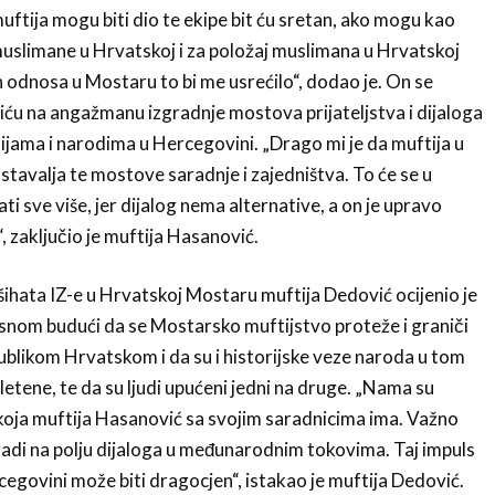
ftija mogu biti dio te ekipe bit ću sretan, ako mogu kao
slimane u Hrvatskoj i za položaj muslimana u Hrvatskoj
ih odnosa u Mostaru to bi me usrećilo“, dodao je. On se
iću na angažmanu izgradnje mostova prijateljstva i dijaloga
ijama i narodima u Hercegovini. „Drago mi je da muftija u
tavalja te mostove saradnje i zajedništva. To će se u
 sve više, jer dijalog nema alternative, a on je upravo
, zaključio je muftija Hasanović.
ihata IZ-e u Hrvatskoj Mostaru muftija Dedović ocijenio je
snom budući da se Mostarsko muftijstvo proteže i graniči
blikom Hrvatskom i da su i historijske veze naroda u tom
etene, te da su ljudi upućeni jedni na druge. „Nama su
koja muftija Hasanović sa svojim saradnicima ima. Važno
radi na polju dijaloga u međunarodnim tokovima. Taj impuls
cegovini može biti dragocjen“, istakao je muftija Dedović.