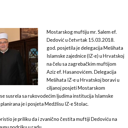
Mostarskog muftiju mr. Salem ef.
Dedović u četvrtak 15.03.2018.
god. posjetila je delegacija Mešihata
Islamske zajednice (IZ-e) u Hrvatskoj
na čelu sa zagrebačkim muftijom
Aziz ef. Hasanovićem. Delegacija
Mešihata IZ-e u Hrvatskoj boravi u
ciljanoj posjeti Mostarskom
se susrela sa rukovodećim ljudima institucija Islamske
planirana je i posjeta Medžlisu IZ-e Stolac.
istio je priliku da i zvanično čestita muftiji Dedoviću na
punu podršku u radu.