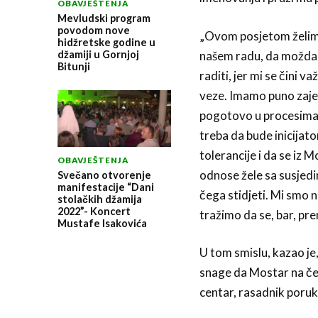
OBAVJEŠTENJA
Mevludski program
povodom nove
„Ovom posjetom želim 
hidžretske godine u
džamiji u Gornjoj
našem radu, da možda 
Bitunji
raditi, jer mi se čini 
veze. Imamo puno zaje
pogotovo u procesima d
treba da bude inicijator
tolerancije i da se iz 
OBAVJEŠTENJA
odnose žele sa susjedim
Svečano otvorenje
manifestacije “Dani
čega stidjeti. Mi smo 
stolačkih džamija
2022”- Koncert
tražimo da se, bar, pr
Mustafe Isakovića
U tom smislu, kazao je,
snage da Mostar na če
centar, rasadnik poruk