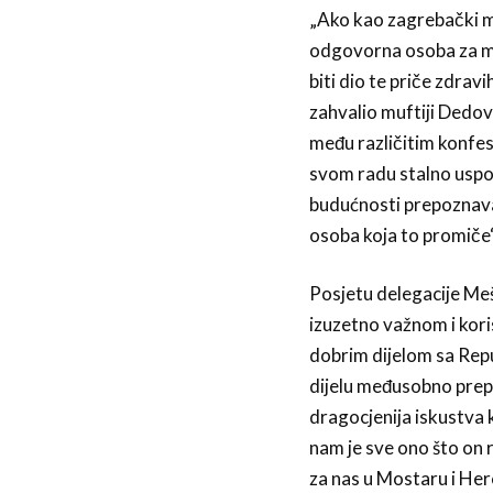
„Ako kao zagrebački mu
odgovorna osoba za mu
biti dio te priče zdrav
zahvalio muftiji Dedov
među različitim konfes
svom radu stalno uspos
budućnosti prepoznavati
osoba koja to promiče“
Posjetu delegacije Meš
izuzetno važnom i kori
dobrim dijelom sa Repu
dijelu međusobno prepl
dragocjenija iskustva 
nam je sve ono što on 
za nas u Mostaru i Her