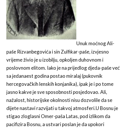
Unuk moćnog Ali-
paše Rizvanbegovića i sin Zulfikar-paše, izvjesno
vrijeme živio je u izobilju, opkoljen duhovnom i
poslovnom elitom. Iako je na prijedlog djeda-paše već
sa jedanaest godina postao miralaj (pukovnik
hercegovačkih lenskih konjanika), ipak je i po tome
jasno kakve je sve sposobnosti posjedovao. Ali,
nažalost, historijske okolnosti nisu dozvolile da se
dijete nastavi razvijati u takvoj atmosferi.U Bosnu je
stigao zloglasni Omer-paša Latas, pod izlikom da
pacifizira Bosnu, a ustvari poslan je da upokori