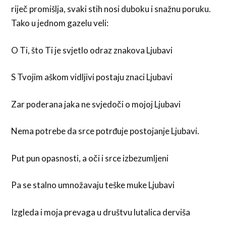
riječ promišlja, svaki stih nosi duboku i snažnu poruku.
Tako u jednom gazelu veli:
O Ti, što Ti je svjetlo odraz znakova Ljubavi
S Tvojim aškom vidljivi postaju znaci Ljubavi
Zar poderana jaka ne svjedoči o mojoj Ljubavi
Nema potrebe da srce potrđuje postojanje Ljubavi.
Put pun opasnosti, a oči i srce izbezumljeni
Pa se stalno umnožavaju teške muke Ljubavi
Izgleda i moja prevaga u društvu lutalica derviša