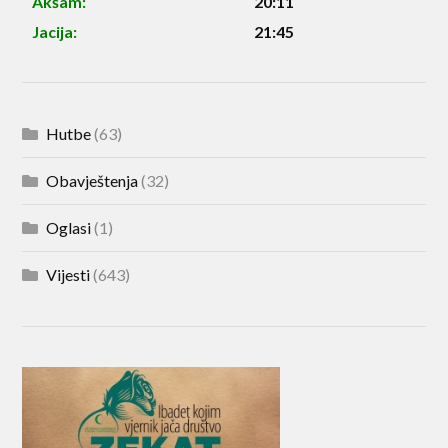
Akšam:
20:11
Jacija:
21:45
Hutbe
(63)
Obavještenja
(32)
Oglasi
(1)
Vijesti
(643)