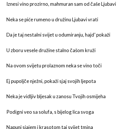
Iznesi vino prozirno, mahmuran sam od čaše Ljubavi
Neka se piće rumeno u družinu Ljubavi vrati
Da je taj nestalni svijet u odumiranju, hajd’ pokaži
U zboru vesele družine stalno čašom kruži
Na ovom svijetu prolaznom neka se vino toči
Ej pupoljče nježni, pokaži sjaj svojih ljepota
Neka je vidljiv bljesak u zanosu Tvojih osmijeha
Podigni veo sa solufa, s bijelog lica svoga
Napuni sjajem i krasotom taj svijet tmina