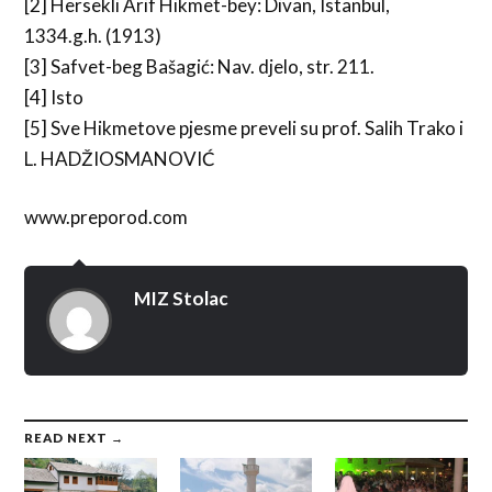
[2] Hersekli Arif Hikmet-bey: Divan, Istanbul,
1334.g.h. (1913)
[3] Safvet-beg Bašagić: Nav. djelo, str. 211.
[4] Isto
[5] Sve Hikmetove pjesme preveli su prof. Salih Trako i
L. HADŽIOSMANOVIĆ
www.preporod.com
MIZ Stolac
READ NEXT →