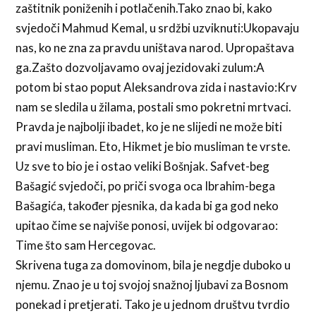
zaštitnik poniženih i potlačenih.Tako znao bi, kako
svjedoči Mahmud Kemal, u srdžbi uzviknuti:Ukopavaju
nas, ko ne zna za pravdu uništava narod. Upropaštava
ga.Zašto dozvoljavamo ovaj jezidovaki zulum:A
potom bi stao poput Aleksandrova zida i nastavio:Krv
nam se sledila u žilama, postali smo pokretni mrtvaci.
Pravda je najbolji ibadet, ko je ne slijedi ne može biti
pravi musliman. Eto, Hikmet je bio musliman te vrste.
Uz sve to bio je i ostao veliki Bošnjak. Safvet-beg
Bašagić svjedoči, po priči svoga oca Ibrahim-bega
Bašagića, također pjesnika, da kada bi ga god neko
upitao čime se najviše ponosi, uvijek bi odgovarao:
Time što sam Hercegovac.
Skrivena tuga za domovinom, bila je negdje duboko u
njemu. Znao je u toj svojoj snažnoj ljubavi za Bosnom
ponekad i pretjerati. Tako je u jednom društvu tvrdio