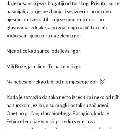
da je bosanski jezik bogatiji od turskog. Prisutni su se
nasmijali, a on je, ne zbunjući se, izrecitirao im ovu
pjesmu- četverostih, koji se rimuje na četiri po
glasovima jednake, a po značenju različite riječi:
Vidio sam lijepu curu na zeleni u gori
Njeno lice kao sunce, odsijeva i gori
Mili Bože, ja miline! Tu na zemlji i gori
Na nebesim, rekao bih, od nje mjesec je gori.[3]
Kada je zatražio da tako nešto izrecitira i neko od njih
na turskom jeziku, nisu mogli i ostali su začuđeni.
Opet po pričanju Ibrahim-bega Bašagića, kada je
Fehim efendija Đumišić priredio večeru za