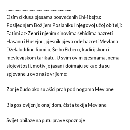
………………………………………………..
Osim ciklusa pjesama posvećenih Ehl-i bejtu:
Posljednjem Božijem Poslaniku i njegovoj užoj obitelji:
Fatimi az-Zehri i njenim sinovima šehidima hazreti
Hasanu i Husejnu, pjesnik pjeva ode hazreti Mevlana
Dželaluddinu Rumiju, Šejhu Ekberu, kadirijskom i
mevlevijskom tarikatu. U svim ovim pjesmama, nema
slojevitosti, motiv je jasan i doimaju se kao da su
spjevane u ovo naše vrijeme:
Zar je čudo ako su ašici prah pod nogama Mevlane
Blagoslovljen je onaj dom, čista tekija Mevlane
Svijet obilaze na putu prave spoznaje