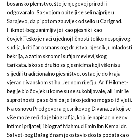
bosansko plemstvo, što je njegovoj prirodi i
odgovaralo. Sa svojom obitelji se seli najprije u
Sarajevo, da pi potom zauvijek odselio u Carigrad.
Hikmet-beg zanimljiv je i kao pjesnik i kao
čovjek.Teško je naći u jednoj ličnosti toliko nespojivog:
sudija, kritičar osmanskog društva, pjesnik, u mladosti
bekrija, a zatim skromni sufija mevlevijskog
tarikata.Iako se družio sa pjesnicima koji više nisu
slijedili tradicionalno pjesništvo, ostao je do kraja
vjeran divanskom stihu. Jednom riječju, Arif Hikmet-
beg je bio čovjek u kome su se sukobljavale, ali i mirile
suprotnosti, pa se čini da je tako jedino mogao i živjeti.
Na osnovu Predgovora pjesnikovog Divana, za koji se
više može reći da je biografija, koju je napisao njegov
intimni prijatelj i biograf Mahmud Emin ibn Kemal dr.
Safvet-beg Bašagić nam je ostavio dosta podataka o