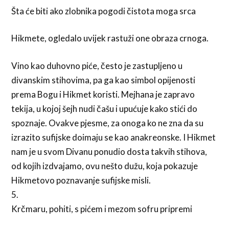
Šta će biti ako zlobnika pogodi čistota moga srca
Hikmete, ogledalo uvijek rastuži one obraza crnoga.
Vino kao duhovno piće, često je zastupljeno u
divanskim stihovima, pa ga kao simbol opijenosti
prema Bogu i Hikmet koristi. Mejhana je zapravo
tekija, u kojoj šejh nudi čašu i upućuje kako stići do
spoznaje. Ovakve pjesme, za onoga ko ne zna da su
izrazito sufijske doimaju se kao anakreonske. I Hikmet
nam je u svom Divanu ponudio dosta takvih stihova,
od kojih izdvajamo, ovu nešto dužu, koja pokazuje
Hikmetovo poznavanje sufijske misli.
5.
Krčmaru, pohiti, s pićem i mezom sofru pripremi