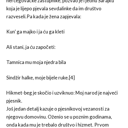
hercegovačke zastupnike, pozvao je i jednu Sarajku
koja je lijepo pjevala sevdalinke da im društvo
razveseli.Pa kada je žena zapjevala:
Kun’ ga majko i ja ću ga kleti
Ali stani, ja ću započeti:
Tamnica mu moja njedra bila
Sindžir halke, moje bijele ruke.[4]
Hikmet-beg je skočio i uzviknuo: Moj narod je najveći
pjesnik.
Još jedan detalj kazuje o pjesnikovoj vezanosti za
njegovu domovinu. Oženio se u poznim godinama,
onda kada mu je trebalo društvo i hizmet. Prvom