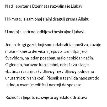
Nad ljepotama Dženneta razvalina je Ljubavi
Hikmete, ja sam onaj sjajni dragulj prema Allahu
U mojoj su prirodi odbljesci beskrajne Ljubavi.
Jedan drugi gazel, koji smo odabrali iz mnoštva, kazuje
muke Hikmeta derviša i njegovo razmišljanje o
Svevidom, na jedan poseban, malo neobičan način.
Ogledalo, naravno kao simbol, odražava stanje
«batina» i «zahira» (vidljivog i nevidljivog, odnosno
unutarnjeg i vanjskog). Pjesnik u težnji da nađe put do
Istine, u osami meditira i nastoji da spozna:
Ružnoću i ljepotu na svijetu ogledalo odražava