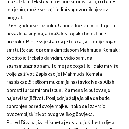
filozofskim tekstovima islamskih mislilaca, i u tome
mu je bio, može se reći, jedini sagovornik njegov
biograf.
U 69. godini se razbolio. U početku se činilo da je to
bezazlena angina, ali nažalost opaku bolest nije
prebolio. Bio je svjestan da je tu kraj, ali se nije bojao
smrti. Rekao je promuklim glasom Mahmudu Kemalu:
Sve što je trebalo da vidim, vidio sam, da
saznam,saznao sam. To me je obogatilo i dalo mi više
volje za život.Zaplakao je i Mahmuda Kemala
rasplakao.S teškom mukom je nastavio: Neka Allah
oprosti i srce mirom ispuni. Za mene je putovanje
najuzvišeniji život. Posljednja želja je bila da bude
sahranjen pored svoje majke. I tako se i završio
ovozemaljski život ovog velikog čovjeka.
Pored Divana, iza Hikmeta je ostalo još dosta djela