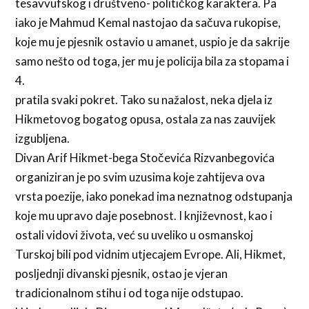
tesavvufskog i društveno- političkog karaktera. Pa
iako je Mahmud Kemal nastojao da sačuva rukopise,
koje mu je pjesnik ostavio u amanet, uspio je da sakrije
samo nešto od toga, jer mu je policija bila za stopama i
4.
pratila svaki pokret. Tako su nažalost, neka djela iz
Hikmetovog bogatog opusa, ostala za nas zauvijek
izgubljena.
Divan Arif Hikmet-bega Stočevića Rizvanbegovića
organiziran je po svim uzusima koje zahtijeva ova
vrsta poezije, iako ponekad ima neznatnog odstupanja
koje mu upravo daje posebnost. I književnost, kao i
ostali vidovi života, već su uveliko u osmanskoj
Turskoj bili pod vidnim utjecajem Evrope. Ali, Hikmet,
posljednji divanski pjesnik, ostao je vjeran
tradicionalnom stihu i od toga nije odstupao.