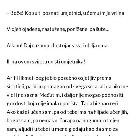
– Bože! Ko su ti poznati umjetnici, u čemu im je vrlina
Vidjeh ojađene, rastužene, ponižene, pa šute…
Allahu! Daj razuma, dostojanstva i obilja uma
Ili na ovom svijetu uništi umjetnika!
Arif Hikmet-beg je bio posebno osjetljiv prema
sirotinji, pa bi im pomagao od svega srca, ali da niko ne
vidi i ne sazna. Međutim, i dalje nije mogao podnositi
gordost, koja nije imala uporišta. Tada bi znao reći:
Ako kažeš učen sam, pa od tebe ima na hiljade učenijih,
bogat sam, pa nemaš ni čarapa na nogama, otmjen
sam, a ljudi i u tebe i u mene gledaju kao da smo za