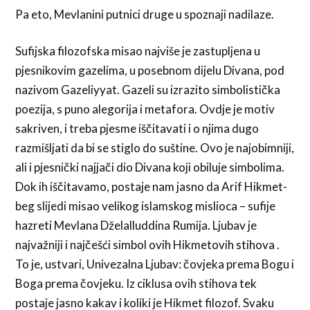
Pa eto, Mevlanini putnici druge u spoznaji nadilaze.
Sufijska filozofska misao najviše je zastupljena u
pjesnikovim gazelima, u posebnom dijelu Divana, pod
nazivom Gazeliyyat. Gazeli su izrazito simbolistička
poezija, s puno alegorija i metafora. Ovdje je motiv
sakriven, i treba pjesme iščitavati i o njima dugo
razmišljati da bi se stiglo do suštine. Ovo je najobimniji,
ali i pjesnički najjači dio Divana koji obiluje simbolima.
Dok ih iščitavamo, postaje nam jasno da Arif Hikmet-
beg slijedi misao velikog islamskog mislioca – sufije
hazreti Mevlana Dželalluddina Rumija. Ljubav je
najvažniji i najčešći simbol ovih Hikmetovih stihova .
To je, ustvari, Univezalna Ljubav: čovjeka prema Bogu i
Boga prema čovjeku. Iz ciklusa ovih stihova tek
postaje jasno kakav i koliki je Hikmet filozof. Svaku