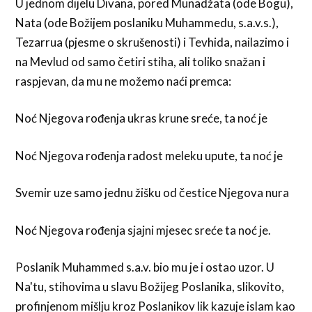
U jednom dijelu Divana, pored Munadžata (ode Bogu),
Nata (ode Božijem poslaniku Muhammedu, s.a.v.s.),
Tezarrua (pjesme o skrušenosti) i Tevhida, nailazimo i
na Mevlud od samo četiri stiha, ali toliko snažan i
raspjevan, da mu ne možemo naći premca:
Noć Njegova rođenja ukras krune sreće, ta noć je
Noć Njegova rođenja radost meleku upute, ta noć je
Svemir uze samo jednu žišku od čestice Njegova nura
Noć Njegova rođenja sjajni mjesec sreće ta noć je.
Poslanik Muhammed s.a.v. bio mu je i ostao uzor. U
Na'tu, stihovima u slavu Božijeg Poslanika, slikovito,
profinjenom mišlju kroz Poslanikov lik kazuje islam kao