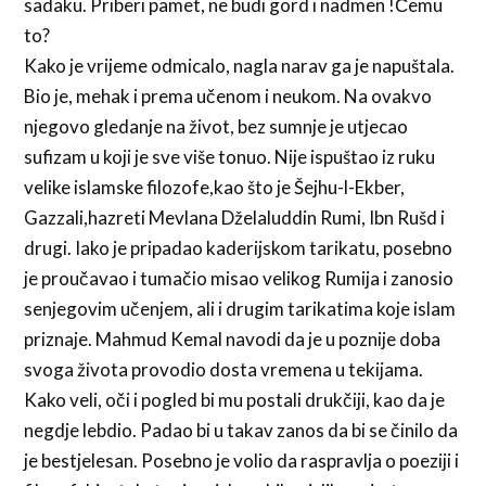
sadaku. Priberi pamet, ne budi gord i nadmen !Čemu
to?
Kako je vrijeme odmicalo, nagla narav ga je napuštala.
Bio je, mehak i prema učenom i neukom. Na ovakvo
njegovo gledanje na život, bez sumnje je utjecao
sufizam u koji je sve više tonuo. Nije ispuštao iz ruku
velike islamske filozofe,kao što je Šejhu-l-Ekber,
Gazzali,hazreti Mevlana Dželaluddin Rumi, Ibn Rušd i
drugi. Iako je pripadao kaderijskom tarikatu, posebno
je proučavao i tumačio misao velikog Rumija i zanosio
senjegovim učenjem, ali i drugim tarikatima koje islam
priznaje. Mahmud Kemal navodi da je u poznije doba
svoga života provodio dosta vremena u tekijama.
Kako veli, oči i pogled bi mu postali drukčiji, kao da je
negdje lebdio. Padao bi u takav zanos da bi se činilo da
je bestjelesan. Posebno je volio da raspravlja o poeziji i