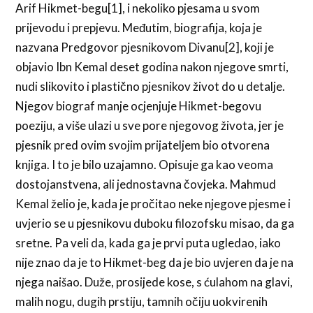
Arif Hikmet-begu[1], i nekoliko pjesama u svom
prijevodu i prepjevu. Međutim, biografija, koja je
nazvana Predgovor pjesnikovom Divanu[2], koji je
objavio Ibn Kemal deset godina nakon njegove smrti,
nudi slikovito i plastično pjesnikov život do u detalje.
Njegov biograf manje ocjenjuje Hikmet-begovu
poeziju, a više ulazi u sve pore njegovog života, jer je
pjesnik pred ovim svojim prijateljem bio otvorena
knjiga. I to je bilo uzajamno. Opisuje ga kao veoma
dostojanstvena, ali jednostavna čovjeka. Mahmud
Kemal želio je, kada je pročitao neke njegove pjesme i
uvjerio se u pjesnikovu duboku filozofsku misao, da ga
sretne. Pa veli da, kada ga je prvi puta ugledao, iako
nije znao da je to Hikmet-beg da je bio uvjeren da je na
njega naišao. Duže, prosijede kose, s ćulahom na glavi,
malih nogu, dugih prstiju, tamnih očiju uokvirenih