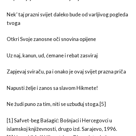
Nek’ taj prazni svijet daleko bude od varljivog pogleda
tvoga
Otkri Svoje zanosne oči snovina opijene
Uz naj, kanun, ud, ćemane i rebat zasviraj
Zapjevaj sviraču, pa i onako je ovaj svijet prazna priča
Napusti želje i zanos sa slavom Hikmete!
Ne žudi puno za tim, niti se uzbuđuj stoga.[5]
[1] Safvet-beg Bašagić: Bošnjaci i Hercegovci u
islamskoj književnosti, drugo izd. Sarajevo, 1996.