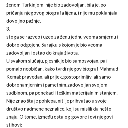
ženom Turkinjom, nije bio zadovoljan, bila je, po
pričanju njegovog biografa lijena, i nije mu poklanjala
dovoljno pažnje,
3.
stoga se razveo i uzeo za ženu jednu veoma smjernu i
dobro odgojenu Sarajku,s kojom je bio veoma
zadovoljan i ostao do kraja života.
U svakom slučaju, pjesnik je bio samosvojan, pa i
pomalo neobičan, kako tvrdi njegov biograf Mahmud
Kemal: pravedan, ali prijek,gostoprimljiv, ali samo
dobronamjernim i pametnim,zadovoljan svojom
sudbinom, pa ponekad i teškim materijalnim stanjem.
Nije znao šta je pohlepa, niti je prihvatao u svoje
društvo nadmene neznalice, koji su mislili da nešto
znaju. O tome, između ostalog govore i ovi njegovi
stihovi: