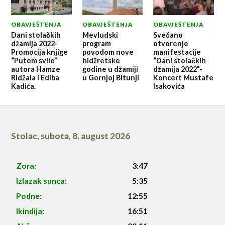
OBAVJEŠTENJA
OBAVJEŠTENJA
OBAVJEŠTENJA
Dani stolačkih
Mevludski
Svečano
džamija 2022-
program
otvorenje
Promocija knjige
povodom nove
manifestacije
“Putem svile”
hidžretske
“Dani stolačkih
autora Hamze
godine u džamiji
džamija 2022”-
Ridžala i Ediba
u Gornjoj Bitunji
Koncert Mustafe
Kadića.
Isakovića
Stolac
,
subota, 8. august 2026
Zora:
3:47
Izlazak sunca:
5:35
Podne:
12:55
Ikindija:
16:51