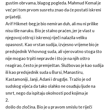
gustim obrvama, blagog pogleda. Mahmud Kemal je
već pri tom prvom susretu znao da će postati iskreni
prijatelji.
Arif Hikmet-beg je bio nemiran duh, ali mu ni prilike
nisu išle naruku. Bio je stalno praćen, jer je vlast u
njegovoj oštroj i iskrenoj riječi nalazila veliku
opasnost. Kao vrstan sudija, izvjesno vrijeme bio je
predsjednik Vrhovnog suda, ali vjerovatno stoga što
nije mogao trpiti nepravde i što je na njih oštro
reagirao, često je premještan. Službovao je kao sudija
ili kao predsjednik suda u Bursi, Manastiru,
Kastamoniji, Janji, Adani i drugdje. Tražio je od
sudskog vijeća da tako olahko ne osuđuju ljude na
smrt, nego da ispitaju okolnosti pod kojima je
2.
došlo do zločina. Bio je u pravom smislu te riječi