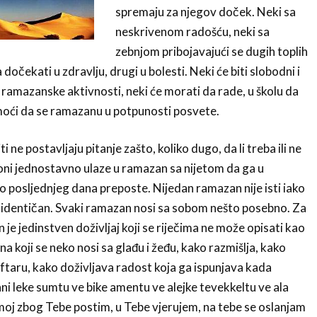
spremaju za njegov doček. Neki sa
neskrivenom radošću, neki sa
zebnjom pribojavajući se dugih toplih
 dočekati u zdravlju, drugi u bolesti. Neki će biti slobodni i
 ramazanske aktivnosti, neki će morati da rade, u školu da
moći da se ramazanu u potpunosti posvete.
ti ne postavljaju pitanje zašto, koliko dugo, da li treba ili ne
e, oni jednostavno ulaze u ramazan sa nijetom da ga u
 posljednjeg dana preposte. Nijedan ramazan nije isti iako
 identičan. Svaki ramazan nosi sa sobom nešto posebno. Za
je jedinstven doživljaj koji se riječima ne može opisati kao
na koji se neko nosi sa glađu i žeđu, kako razmišlja, kako
iftaru, kako doživljava radost koja ga ispunjava kada
i leke sumtu ve bike amentu ve alejke tevekkeltu ve ala
 moj zbog Tebe postim, u Tebe vjerujem, na tebe se oslanjam