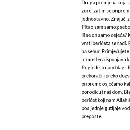
Druga promjena koja se
zore, zatim se pripremi
jednostavno. Znajući za
Pitao sam samog sebe g
ili se on samo osjeća?
vrsti berićeta se radi.
na sehur. Primjećujete 
atmosfera ispunjava ku
Pogledi su nam blagi. 
prekoračili preko dozv
pripreme osjećamo kako
porodicu i naš dom. Bl
berićet koji nam Allah 
posljednje gutljaje vod
preposte.