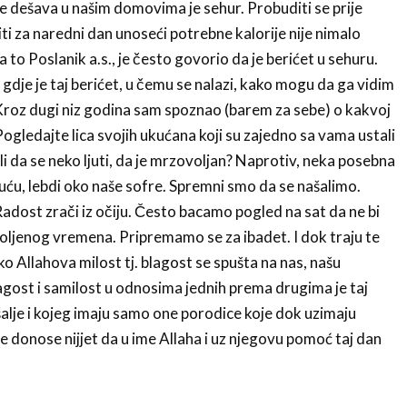
 dešava u našim domovima je sehur. Probuditi se prije
ti za naredni dan unoseći potrebne kalorije nije nimalo
 to Poslanik a.s., je često govorio da je berićet u sehuru.
dje je taj berićet, u čemu se nalazi, kako mogu da ga vidim
 Kroz dugi niz godina sam spoznao (barem za sebe) o kakvoj
 Pogledajte lica svojih ukućana koji su zajedno sa vama ustali
li da se neko ljuti, da je mrzovoljan? Naprotiv, neka posebna
ću, lebdi oko naše sofre. Spremni smo da se našalimo.
Radost zrači iz očiju. Često bacamo pogled na sat da ne bi
oljenog vremena. Pripremamo se za ibadet. I dok traju te
 Allahova milost tj. blagost se spušta na nas, našu
agost i samilost u odnosima jednih prema drugima je taj
šalje i kojeg imaju samo one porodice koje dok uzimaju
e donose nijjet da u ime Allaha i uz njegovu pomoć taj dan