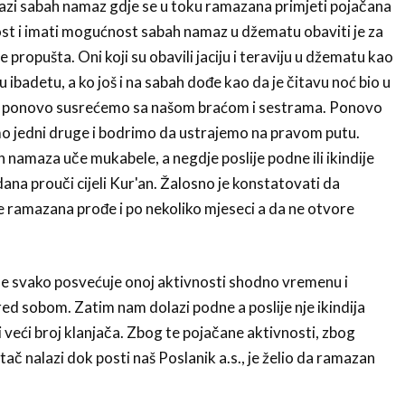
zi sabah namaz gdje se u toku ramazana primjeti pojačana
st i imati mogućnost sabah namaz u džematu obaviti je za
e propušta. Oni koji su obavili jaciju i teraviju u džematu kao
u ibadetu, a ko još i na sabah dođe kao da je čitavu noć bio u
se ponovo susrećemo sa našom braćom i sestrama. Ponovo
imo jedni druge i bodrimo da ustrajemo na pravom putu.
 namaza uče mukabele, a negdje poslije podne ili ikindije
ana prouči cijeli Kur'an. Žalosno je konstatovati da
je ramazana prođe i po nekoliko mjeseci a da ne otvore
 svako posvećuje onoj aktivnosti shodno vremenu i
d sobom. Zatim nam dolazi podne a poslije nje ikindija
 veći broj klanjača. Zbog te pojačane aktivnosti, zbog
ač nalazi dok posti naš Poslanik a.s., je želio da ramazan