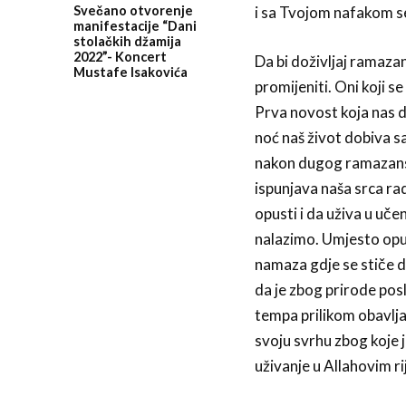
Svečano otvorenje
i sa Tvojom nafakom se
manifestacije “Dani
stolačkih džamija
2022”- Koncert
Da bi doživljaj ramaza
Mustafe Isakovića
promijeniti. Oni koji s
Prva novost koja nas d
noć naš život dobiva s
nakon dugog ramazansk
ispunjava naša srca rad
opusti i da uživa u uč
nalazimo. Umjesto opu
namaza gdje se stiče d
da je zbog prirode pos
tempa prilikom obavlja
svoju svrhu zbog koje j
uživanje u Allahovim ri