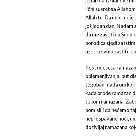
jedan dan Allahove mil
lični susret sa Allaho
Allah tu. Da čuje moj
još jedan dan. Nadam se
da me zaštiti na Sudn
porodica sjedi za isti
uzeti u svoju zaštitu 
Post mjeseca ramazana j
oplemenjivanja, put dis
tegoban mada oni koji 
kada prođe ramazan da 
tokom ramazana. Zabor
pomislili da nećemo ta
neprospavane noći, umo
doživljaj ramazana koj