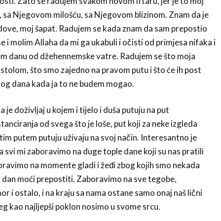
osti. Zato se radujem svakom novom iftaru, jer je to moj
m, sa Njegovom milošću, sa Njegovom blizinom. Znam da je
e dove, moj šapat. Radujem se kada znam da sam prepostio
 i molim Allaha da mi ga ukabuli i očisti od primjesa nifaka i
jem danu od džehennemske vatre. Radujem se što moja
m stolom, što smo zajedno na pravom putu i što će ih post
onog dana kada ja to ne budem mogao.
e doživljaj u kojem i tijelo i duša putuju na put
tanciranja od svega što je loše, put koji za neke izgleda
tim putem putuju uživaju na svoj način. Interesantno je
svi mi zaboravimo na duge tople dane koji su nas pratili
avimo na momente gladi i žeđi zbog kojih smo nekada
j dan moći prepostiti. Zaboravimo na sve tegobe,
r i ostalo, i na kraju sa nama ostane samo onaj naš lični
eg kao najljepši poklon nosimo u svome srcu.