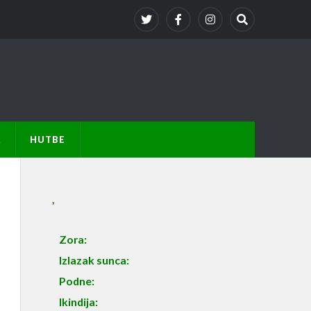
A
HUTBE
,
Zora:
Izlazak sunca:
Podne:
Ikindija: