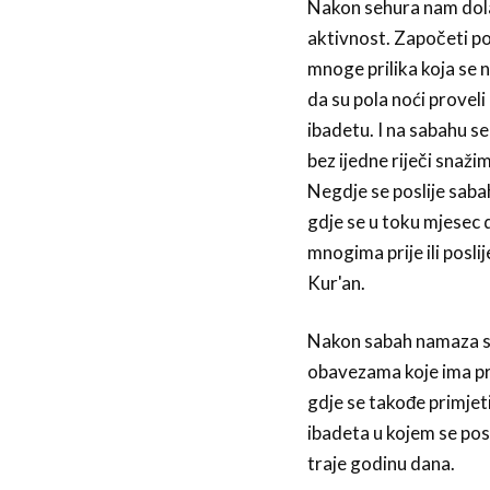
Nakon sehura nam dola
aktivnost. Započeti po
mnoge prilika koja se n
da su pola noći proveli 
ibadetu. I na sabahu 
bez ijedne riječi snaž
Negdje se poslije sabah
gdje se u toku mjesec d
mnogima prije ili posli
Kur'an.
Nakon sabah namaza se
obavezama koje ima pre
gdje se takođe primjeti
ibadeta u kojem se post
traje godinu dana.