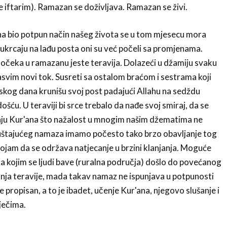
 iftarim). Ramazan se doživljava. Ramazan se živi.
na bio potpun način našeg života se u tom mjesecu mora
e ukrcaju na lađu posta oni su već počeli sa promjenama.
očeka u ramazanu jeste teravija. Dolazeći u džamiju svaku
asvim novi tok. Susreti sa ostalom braćom i sestrama koji
og dana krunišu svoj post padajući Allahu na sedždu
ošću. U teraviji bi srce trebalo da nađe svoj smiraj, da se
enju Kur'ana što nažalost u mnogim našim džematima ne
štajućeg namaza imamo počesto tako brzo obavljanje tog
ojam da se održava natjecanje u brzini klanjanja. Moguće
la kojim se ljudi bave (ruralna područja) došlo do povećanog
nja teravije, mada takav namaz ne ispunjava u potpunosti
e propisan, a to je ibadet, učenje Kur'ana, njegovo slušanje i
ječima.