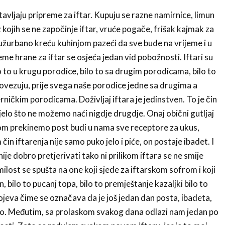
vljaju pripreme za iftar. Kupuju se razne namirnice, limun
kojih se ne započinje iftar, vruće pogače, frišak kajmak za
užurbano kreću kuhinjom pazeći da sve bude na vrijeme i u
e hrane za iftar se osjeća jedan vid pobožnosti. Iftari su
o to u krugu porodice, bilo to sa drugim porodicama, bilo to
povezuju, prije svega naše porodice jedne sa drugima a
rničkim porodicama. Doživljaj iftara je jedinstven. To je čin
tijelo što ne možemo naći nigdje drugdje. Onaj obični gutljaj
om prekinemo post budi u nama sve receptore za ukus,
m čin iftarenja nije samo puko jelo i piće, on postaje ibadet. I
nije dobro pretjerivati tako ni prilikom iftara se ne smije
milost se spušta na one koji sjede za iftarskom sofrom i koji
, bilo to pucanj topa, bilo to premještanje kazaljki bilo to
ojeva čime se označava da je još jedan dan posta, ibadeta,
ao. Međutim, sa prolaskom svakog dana odlazi nam jedan po