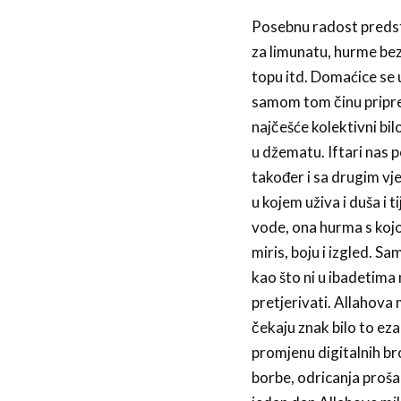
Posebnu radost predsta
za limunatu, hurme bez 
topu itd. Domaćice se 
samom tom činu priprem
najčešće kolektivni bil
u džematu. Iftari nas 
također i sa drugim vje
u kojem uživa i duša i 
vode, ona hurma s koj
miris, boju i izgled. Sa
kao što ni u ibadetima 
pretjerivati. Allahova 
čekaju znak bilo to ezan
promjenu digitalnih br
borbe, odricanja proš