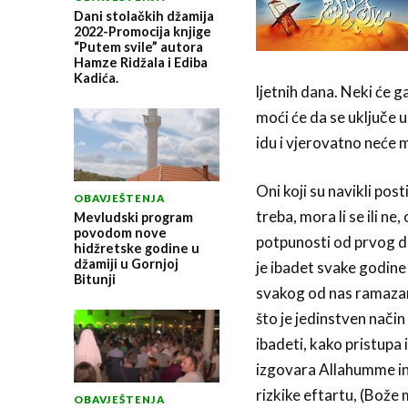
Dani stolačkih džamija
2022-Promocija knjige
“Putem svile” autora
Hamze Ridžala i Ediba
Kadića.
ljetnih dana. Neki će ga
moći će da se uključe u
idu i vjerovatno neće 
Oni koji su navikli posti
OBAVJEŠTENJA
treba, mora li se ili n
Mevludski program
povodom nove
potpunosti od prvog do
hidžretske godine u
džamiji u Gornjoj
je ibadet svake godine
Bitunji
svakog od nas ramazan 
što je jedinstven način 
ibadeti, kako pristupa 
izgovara Allahumme inn
rizkike eftartu, (Bože
OBAVJEŠTENJA