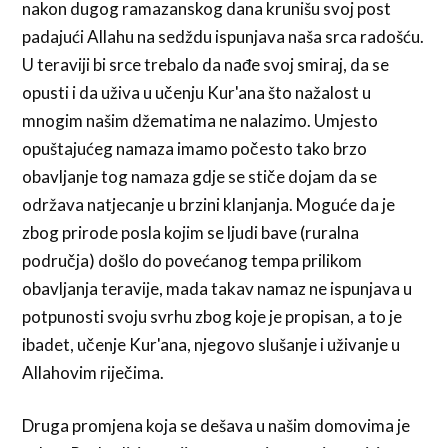
nakon dugog ramazanskog dana krunišu svoj post
padajući Allahu na sedždu ispunjava naša srca radošću.
U teraviji bi srce trebalo da nađe svoj smiraj, da se
opusti i da uživa u učenju Kur'ana što nažalost u
mnogim našim džematima ne nalazimo. Umjesto
opuštajućeg namaza imamo počesto tako brzo
obavljanje tog namaza gdje se stiče dojam da se
održava natjecanje u brzini klanjanja. Moguće da je
zbog prirode posla kojim se ljudi bave (ruralna
područja) došlo do povećanog tempa prilikom
obavljanja teravije, mada takav namaz ne ispunjava u
potpunosti svoju svrhu zbog koje je propisan, a to je
ibadet, učenje Kur'ana, njegovo slušanje i uživanje u
Allahovim riječima.
Druga promjena koja se dešava u našim domovima je