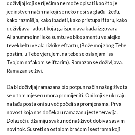
doživljaj koji se riječima ne može opisati kao što je
jedinstven način na koji se neko nosi sa glađu i žeđu,
kako razmišlja, kako ibadeti, kako pristupa iftaru, kako
doživljava radost koja ga ispunjava kada izgovara
Allahumme inni leke sumtu ve bike amentu ve alejke
tevekkeltu ve ala rizkike eftartu, (Bože moj zbog Tebe
postim, u Tebe vjerujem, na tebe se oslanjam i sa
Tvojom nafakom se iftarim). Ramazan se doživljava.
Ramazan se živi.
Da bi doživljaj ramazana bio potpun način našeg života
se u tom mjesecu mora promijeniti. Oni koji se ukrcaju
na lađu posta oni su već počeli sa promjenama. Prva
novost koja nas dočeka u ramazanu jeste teravija.
Dolazeći u džamiju svaku noć naš život dobiva sasvim
novi tok. Susreti sa ostalom braćom i sestrama koji