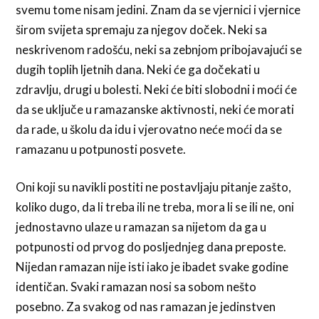
svemu tome nisam jedini. Znam da se vjernici i vjernice
širom svijeta spremaju za njegov doček. Neki sa
neskrivenom radošću, neki sa zebnjom pribojavajući se
dugih toplih ljetnih dana. Neki će ga dočekati u
zdravlju, drugi u bolesti. Neki će biti slobodni i moći će
da se uključe u ramazanske aktivnosti, neki će morati
da rade, u školu da idu i vjerovatno neće moći da se
ramazanu u potpunosti posvete.
Oni koji su navikli postiti ne postavljaju pitanje zašto,
koliko dugo, da li treba ili ne treba, mora li se ili ne, oni
jednostavno ulaze u ramazan sa nijetom da ga u
potpunosti od prvog do posljednjeg dana preposte.
Nijedan ramazan nije isti iako je ibadet svake godine
identičan. Svaki ramazan nosi sa sobom nešto
posebno. Za svakog od nas ramazan je jedinstven