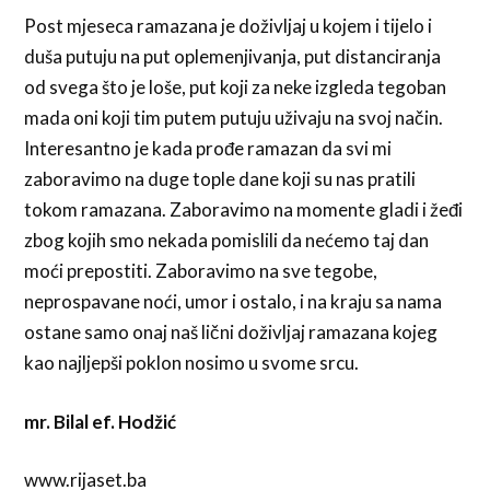
Post mjeseca ramazana je doživljaj u kojem i tijelo i
duša putuju na put oplemenjivanja, put distanciranja
od svega što je loše, put koji za neke izgleda tegoban
mada oni koji tim putem putuju uživaju na svoj način.
Interesantno je kada prođe ramazan da svi mi
zaboravimo na duge tople dane koji su nas pratili
tokom ramazana. Zaboravimo na momente gladi i žeđi
zbog kojih smo nekada pomislili da nećemo taj dan
moći prepostiti. Zaboravimo na sve tegobe,
neprospavane noći, umor i ostalo, i na kraju sa nama
ostane samo onaj naš lični doživljaj ramazana kojeg
kao najljepši poklon nosimo u svome srcu.
mr. Bilal ef. Hodžić
www.rijaset.ba