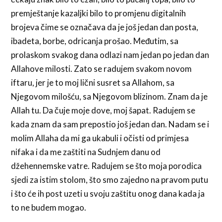
premještanje kazaljki bilo to promjenu digitalnih
brojeva čime se označava da je još jedan dan posta,
ibadeta, borbe, odricanja prošao. Međutim, sa
prolaskom svakog dana odlazi nam jedan po jedan dan
Allahove milosti. Zato se radujem svakom novom
iftaru, jer je to moj lični susret sa Allahom, sa
Njegovom milošću, sa Njegovom blizinom. Znam da je
Allah tu. Da čuje moje dove, moj šapat. Radujem se
kada znam da sam prepostio još jedan dan. Nadam se i
molim Allaha da mi ga ukabuli i očisti od primjesa
nifaka i da me zaštiti na Sudnjem danu od
džehennemske vatre. Radujem se što moja porodica
sjedi za istim stolom, što smo zajedno na pravom putu
i što će ih post uzeti u svoju zaštitu onog dana kada ja
to ne budem mogao.