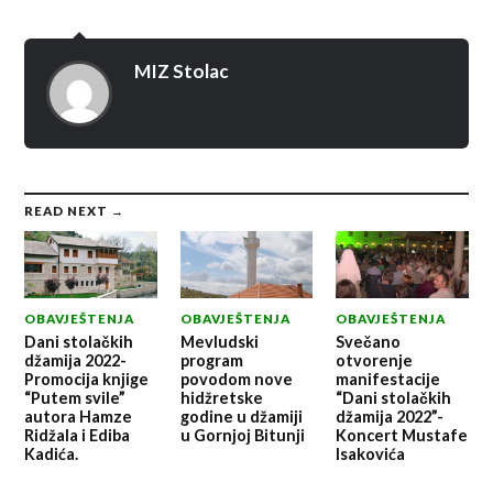
MIZ Stolac
READ NEXT →
OBAVJEŠTENJA
OBAVJEŠTENJA
OBAVJEŠTENJA
Dani stolačkih
Mevludski
Svečano
džamija 2022-
program
otvorenje
Promocija knjige
povodom nove
manifestacije
“Putem svile”
hidžretske
“Dani stolačkih
autora Hamze
godine u džamiji
džamija 2022”-
Ridžala i Ediba
u Gornjoj Bitunji
Koncert Mustafe
Kadića.
Isakovića