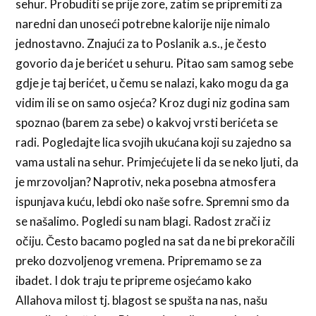
sehur. Probuditi se prije zore, zatim se pripremiti za
naredni dan unoseći potrebne kalorije nije nimalo
jednostavno. Znajući za to Poslanik a.s., je često
govorio da je berićet u sehuru. Pitao sam samog sebe
gdje je taj berićet, u čemu se nalazi, kako mogu da ga
vidim ili se on samo osjeća? Kroz dugi niz godina sam
spoznao (barem za sebe) o kakvoj vrsti berićeta se
radi. Pogledajte lica svojih ukućana koji su zajedno sa
vama ustali na sehur. Primjećujete li da se neko ljuti, da
je mrzovoljan? Naprotiv, neka posebna atmosfera
ispunjava kuću, lebdi oko naše sofre. Spremni smo da
se našalimo. Pogledi su nam blagi. Radost zrači iz
očiju. Često bacamo pogled na sat da ne bi prekoračili
preko dozvoljenog vremena. Pripremamo se za
ibadet. I dok traju te pripreme osjećamo kako
Allahova milost tj. blagost se spušta na nas, našu