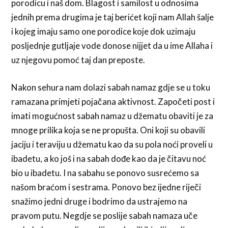
porodicu i naš dom. Blagost i samilost u odnosima
jednih prema drugima je taj berićet koji nam Allah šalje
i kojeg imaju samo one porodice koje dok uzimaju
posljednje gutljaje vode donose nijjet da u ime Allaha i
uz njegovu pomoć taj dan preposte.
Nakon sehura nam dolazi sabah namaz gdje se u toku
ramazana primjeti pojačana aktivnost. Započeti post i
imati mogućnost sabah namaz u džematu obaviti je za
mnoge prilika koja se ne propušta. Oni koji su obavili
jaciju i teraviju u džematu kao da su pola noći proveli u
ibadetu, a ko još i na sabah dođe kao da je čitavu noć
bio u ibadetu. I na sabahu se ponovo susrećemo sa
našom braćom i sestrama. Ponovo bez ijedne riječi
snažimo jedni druge i bodrimo da ustrajemo na
pravom putu. Negdje se poslije sabah namaza uče