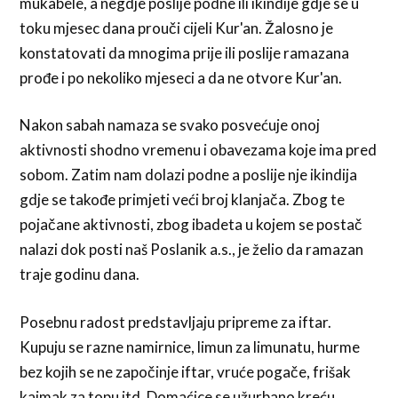
mukabele, a negdje poslije podne ili ikindije gdje se u
toku mjesec dana prouči cijeli Kur'an. Žalosno je
konstatovati da mnogima prije ili poslije ramazana
prođe i po nekoliko mjeseci a da ne otvore Kur'an.
Nakon sabah namaza se svako posvećuje onoj
aktivnosti shodno vremenu i obavezama koje ima pred
sobom. Zatim nam dolazi podne a poslije nje ikindija
gdje se takođe primjeti veći broj klanjača. Zbog te
pojačane aktivnosti, zbog ibadeta u kojem se postač
nalazi dok posti naš Poslanik a.s., je želio da ramazan
traje godinu dana.
Posebnu radost predstavljaju pripreme za iftar.
Kupuju se razne namirnice, limun za limunatu, hurme
bez kojih se ne započinje iftar, vruće pogače, frišak
kajmak za topu itd. Domaćice se užurbano kreću