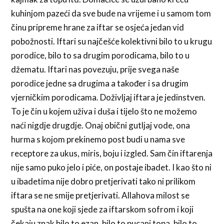
kuhinjom pazeći da sve bude na vrijeme i u samom tom
činu pripreme hrane za iftar se osjeća jedan vid
pobožnosti. Iftari su najčešće kolektivni bilo to u krugu
porodice, bilo to sa drugim porodicama, bilo to u
džematu. Iftari nas povezuju, prije svega naše
porodice jedne sa drugima a također i sa drugim
vjerničkim porodicama. Doživljaj iftara je jedinstven.
To je čin u kojem uživa i duša i tijelo što ne možemo
naći nigdje drugdje. Onaj obični gutljaj vode, ona
hurma s kojom prekinemo post budi u nama sve
receptore za ukus, miris, boju i izgled. Sam čin iftarenja
nije samo puko jelo i piće, on postaje ibadet. I kao što ni
u ibadetima nije dobro pretjerivati tako ni prilikom
iftara se ne smije pretjerivati. Allahova milost se
spušta na one koji sjede za iftarskom sofrom i koji
čekaju znak bilo to ezan, bilo to pucanj topa, bilo to