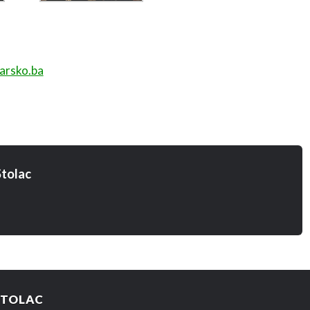
arsko.ba
tolac
STOLAC