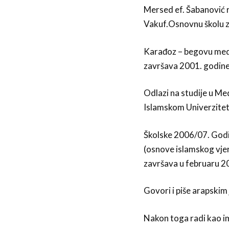
Mersed ef. Šabanović r
Vakuf.Osnovnu školu za
Karađoz – begovu medr
završava 2001. godine
Odlazi na studije u Me
Islamskom Univerzitet
Školske 2006/07. Godine
(osnove islamskog vjer
završava u februaru 20
Govori i piše arapskim
Nakon toga radi kao im