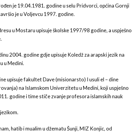
ođen je 19.04.1981. godine u selu Pridvorci, općina Gornji
vršio je u Voljevcu 1997. godine.
esu u Mostaru upisuje školske 1997/98 godine, a uspješno
.
dinu 2004. godine gdje upisuje Koledž za arapski jezik na
u u Medini.
 upisuje fakultet Dave (misionarsto) I usuli el – dine
ovanja) na Islamskom Univerzitetu u Medini, koji uspješno
11. godine i time stiče zvanje profesora islamskih nauk
 jezikom.
am, hatib i mualim u džematu Šunji, MIZ Konjic, od