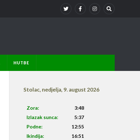
A
HUTBE
Stolac
,
nedjelja, 9. august 2026
Zora:
3:48
Izlazak sunca:
5:37
Podne:
12:55
Ikindija:
16:51