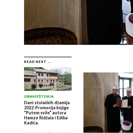
READ NEXT →
OBAVJEŠTENJA
Dani stolačkih džamija
2022-Promocija knjige
“Putem svile” autora
Hamze Ridžala i Ediba
Kadića.