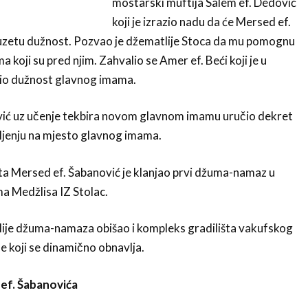
mostarski muftija Salem ef. Dedović
koji je izrazio nadu da će Mersed ef.
euzetu dužnost. Pozvao je džematlije Stoca da mu pomognu
a koji su pred njim. Zahvalio se Amer ef. Beći koji je u
io dužnost glavnog imama.
vić uz učenje tekbira novom glavnom imamu uručio dekret
ljenju na mjesto glavnog imama.
a Mersed ef. Šabanović je klanjao prvi džuma-namaz u
a Medžlisa IZ Stolac.
lije džuma-namaza obišao i kompleks gradilišta vakufskog
 koji se dinamično obnavlja.
f. Šabanovića