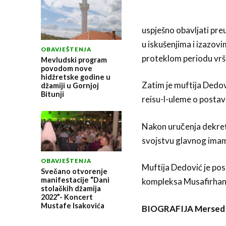
uspješno obavljati pr
u iskušenjima i izazovim
OBAVJEŠTENJA
proteklom periodu vrš
Mevludski program
povodom nove
hidžretske godine u
Zatim je muftija Dedo
džamiji u Gornjoj
Bitunji
reisu-l-uleme o postav
Nakon uručenja dekret
svojstvu glavnog imam
OBAVJEŠTENJA
Muftija Dedović je pos
Svečano otvorenje
manifestacije “Dani
kompleksa Musafirhane
stolačkih džamija
2022”- Koncert
Mustafe Isakovića
BIOGRAFIJA Mersed e