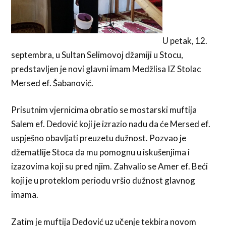
U petak, 12.
septembra, u Sultan Selimovoj džamiji u Stocu,
predstavljen je novi glavni imam Medžlisa IZ Stolac
Mersed ef. Šabanović.
Prisutnim vjernicima obratio se mostarski muftija
Salem ef. Dedović koji je izrazio nadu da će Mersed ef.
uspješno obavljati preuzetu dužnost. Pozvao je
džematlije Stoca da mu pomognu u iskušenjima i
izazovima koji su pred njim. Zahvalio se Amer ef. Beći
koji je u proteklom periodu vršio dužnost glavnog
imama.
Zatim je muftija Dedović uz učenje tekbira novom