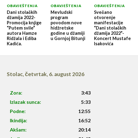
OBAVJEŠTENJA
OBAVJEŠTENJA
OBAVJEŠTENJA
Dani stolačkih
Mevludski
Svečano
džamija 2022-
program
otvorenje
Promocija knjige
povodom nove
manifestacije
“Putem svile”
hidžretske
“Dani stolačkih
autora Hamze
godine u džamiji
džamija 2022”-
Ridžala i Ediba
u Gornjoj Bitunji
Koncert Mustafe
Kadića.
Isakovića
Stolac
,
četvrtak, 6. august 2026
Zora:
3:43
Izlazak sunca:
5:33
Podne:
12:55
Ikindija:
16:52
Akšam:
20:14