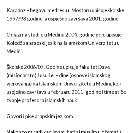
Karađoz – begovu medresu u Mostaru upisuje školske
1997/98 godine, a uspješno završava 2001. godine.
Odlazi na studije u Medinu 2004. godine gdje upisuje
Koledž za arapski jezik na Islamskom Univerzitetu u
Medini.
Školske 2006/07. Godine upisuje fakultet Dave
(misionarsto) I usuli el – dine (osnove islamskog
vjerovanja) na Islamskom Univerzitetu u Medini, koji
uspješno završava u februaru 2011. godine i time stiče
zvanje profesora islamskih nauk
Govori i piše arapskim jezikom.
Nakon toga radi kao imam, hatib i mualim u džematu