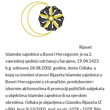
Rijaset
Islamske zajednice u Bosni i Hercegovini je na 2.
vanrednoj sjednici održanoj u Sarajevu, 19.04.1423.
h.g. odnosno 28.08.2002. godine, donio Odluku u
kojoj su iznešeni stavovi Rijaseta Islamske zajednice u
Bosni i Hercegovini o stranačkim, predizbornim i
izbornim aktivnostima ili promociji političkih subjekata
u objektima Islamske zajednice ili na vjerskim
obredima. Odluka je objavljena u Glasniku Rijaseta IZ
u BiH, broj: 9-10/2002. god. na str. 1078 ­– 1079. Bilo