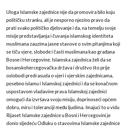
Uloga Islamske zajednice nije da promovira bilo koju
političku stranku, ali je nesporno njezino pravo da
prati svako političko djelovanje i da, na temelju svoje
misije predstavljanja i čuvanja islamskog identiteta
muslimana zauzima jasne stavove o svim pitanjima koji
se tiču vjere, slobode i časti muslimana kao građana
Bosne i Hercegovine. Islamska zajednica želi da se
bosanskohercegovačka država i društvo što prije
oslobodi predrasuda o vjeri i vjerskim zajednicama,
posebno islamu i Islamskoj zajednici i da se konačnom
uspostavom vladavine prava Islamskoj zajednici
omogući da izvršava svoju misiju, doprinoseći općem
dobru, miru i toleranciji među ljudima. Imajući to u vidu
Rijaset Islamske zajednice u Bosni i Hercegovini je
donio sljedeću Odluku o stavovima Islamske zajednice