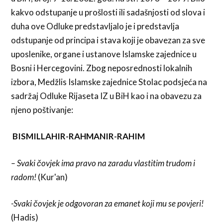
kakvo odstupanje u prošlosti ili sadašnjosti od slova i
duha ove Odluke predstavljalo je i predstavlja
odstupanje od principa i stava koji je obavezan za sve
uposlenike, organe i ustanove Islamske zajednice u
Bosni i Hercegovini. Zbog neposrednosti lokalnih
izbora, Medžlis Islamske zajednice Stolac podsjeća na
sadržaj Odluke Rijaseta IZ u BiH kao i na obavezu za
njeno poštivanje:
BISMILLAHIR-RAHMANIR-RAHIM
– Svaki čovjek ima pravo na zaradu vlastitim trudom i
radom!
(Kur'an)
-Svaki čovjek je odgovoran za emanet koji mu se povjeri!
(Hadis)