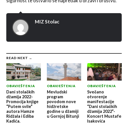
sigurnost te ostvario se napredak u državi i društvu.
MIZ Stolac
READ NEXT →
OBAVJEŠTENJA
OBAVJEŠTENJA
OBAVJEŠTENJA
Dani stolačkih
Mevludski
Svečano
džamija 2022-
program
otvorenje
Promocija knjige
povodom nove
manifestacije
“Putem svile”
hidžretske
“Dani stolačkih
autora Hamze
godine u džamiji
džamija 2022”-
Ridžala i Ediba
u Gornjoj Bitunji
Koncert Mustafe
Kadića.
Isakovića