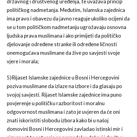
državnog i društvenog uređenja, te uvažava princip
političkog nadmetanja. Međutim, Islamska zajednica
ima pravo i obavezu da javno reaguje ukoliko ocijeni da
se u tom političkom nadmetanju ugrožavaju osnovna
ljudska prava muslimana i ako primijeti da političko
djelovanje određene stranke ili određene ličnosti
onemogućava muslimane da žive po savjesti svoje
vjere i morala;
5)Rijaset Islamske zajednice u Bosni i Hercegovini
poziva muslimane da izlaze na izbore i da glasaju po
svojoj savjesti. Rijaset Islamske zajednice ima puno
povjerenje u političku razboritost i moralnu
odgovornost muslimana i zato je uvjeren da će oni
znati iskoristiti slobodu izbora kako bi u našoj
domovini Bosni i Hercegovini zavladao istinski mir i