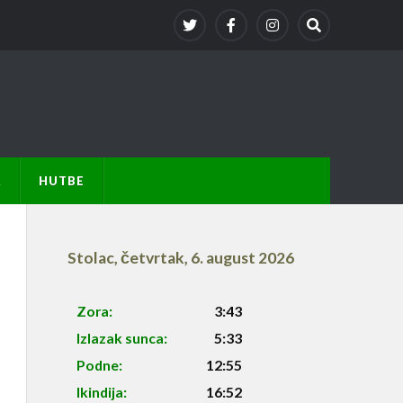
A
HUTBE
Stolac
,
četvrtak, 6. august 2026
Zora:
3:43
Izlazak sunca:
5:33
Podne:
12:55
Ikindija:
16:52