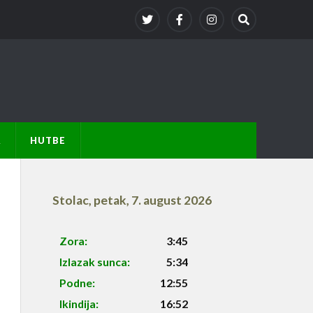
A
HUTBE
Stolac
,
petak, 7. august 2026
Zora:
3:45
Izlazak sunca:
5:34
Podne:
12:55
Ikindija:
16:52