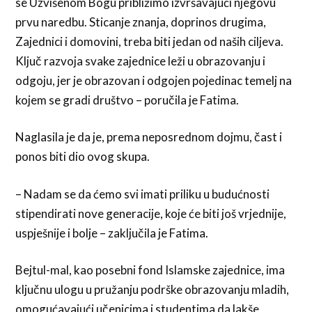
se Uzvišenom Bogu približimo izvršavajući njegovu
prvu naredbu. Sticanje znanja, doprinos drugima,
Zajednici i domovini, treba biti jedan od naših ciljeva.
Ključ razvoja svake zajednice leži u obrazovanju i
odgoju, jer je obrazovan i odgojen pojedinac temelj na
kojem se gradi društvo – poručila je Fatima.
Naglasila je da je, prema neposrednom dojmu, čast i
ponos biti dio ovog skupa.
– Nadam se da ćemo svi imati priliku u budućnosti
stipendirati nove generacije, koje će biti još vrjednije,
uspješnije i bolje – zaključila je Fatima.
Bejtul-mal, kao posebni fond Islamske zajednice, ima
ključnu ulogu u pružanju podrške obrazovanju mladih,
omogućavajući učenicima i studentima da lakše