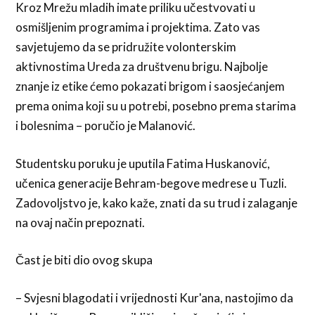
Kroz Mrežu mladih imate priliku učestvovati u
osmišljenim programima i projektima. Zato vas
savjetujemo da se pridružite volonterskim
aktivnostima Ureda za društvenu brigu. Najbolje
znanje iz etike ćemo pokazati brigom i saosjećanjem
prema onima koji su u potrebi, posebno prema starima
i bolesnima – poručio je Malanović.
Studentsku poruku je uputila Fatima Huskanović,
učenica generacije Behram-begove medrese u Tuzli.
Zadovoljstvo je, kako kaže, znati da su trud i zalaganje
na ovaj način prepoznati.
Čast je biti dio ovog skupa
– Svjesni blagodati i vrijednosti Kur'ana, nastojimo da