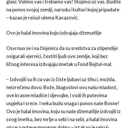
glasi: Volimo vas i trebamo vas! Stojimo uz vas. Budite
na ponos svojoj zemlji, narodu i kulturi kojoj pripadate
– kazao je reisul-ulema Kavazović.
Ovo je halal imovina koju izdvajaju džematlije
Osvrnuo se i na činjenicu da su sredstva za stipendije
osigurali vjernici, čestiti ljudi ove zemlje, koji bez
ličnog interesa izdvajaju imetak u Fond Bejtul-mal.
– Izdvojili su ih za vas iz čiste ljubavi uz tihu i, možda,
neizrečenu dovu: Bože, blagoslovi ovu našu mladost,
ove krasne mladiće i djevojke, i vodi ih putevima
uspjeha i sreće. I neka budu snaga i ponos naše Bosne!
Ovo je halal imovina, koju su naše džematlije izdvojili iz
svog imetka, bez mrlje u sebi i na sebi, a halal imovina
otvara puteve mnogom dobru – istakao je reisul-