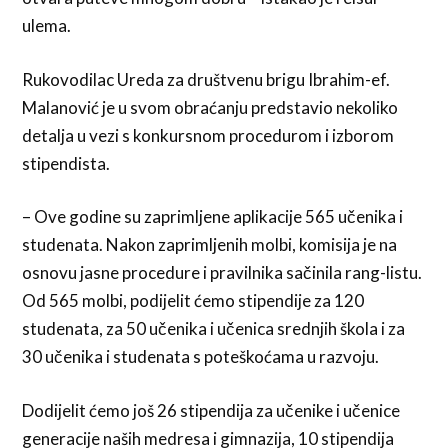
ulema.
Rukovodilac Ureda za društvenu brigu Ibrahim-ef.
Malanović je u svom obraćanju predstavio nekoliko
detalja u vezi s konkursnom procedurom i izborom
stipendista.
– Ove godine su zaprimljene aplikacije 565 učenika i
studenata. Nakon zaprimljenih molbi, komisija je na
osnovu jasne procedure i pravilnika sačinila rang-listu.
Od 565 molbi, podijelit ćemo stipendije za 120
studenata, za 50 učenika i učenica srednjih škola i za
30 učenika i studenata s poteškoćama u razvoju.
Dodijelit ćemo još 26 stipendija za učenike i učenice
generacije naših medresa i gimnazija, 10 stipendija