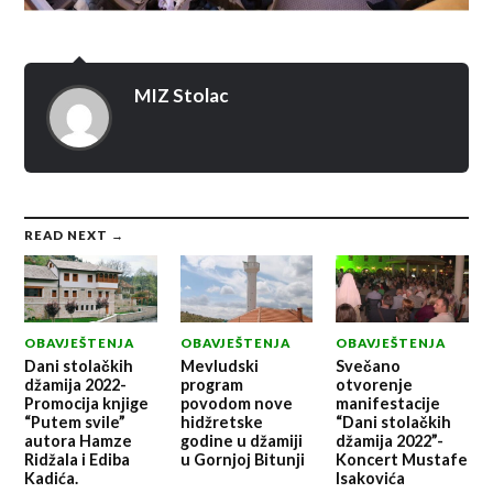
MIZ Stolac
READ NEXT →
OBAVJEŠTENJA
OBAVJEŠTENJA
OBAVJEŠTENJA
Dani stolačkih
Mevludski
Svečano
džamija 2022-
program
otvorenje
Promocija knjige
povodom nove
manifestacije
“Putem svile”
hidžretske
“Dani stolačkih
autora Hamze
godine u džamiji
džamija 2022”-
Ridžala i Ediba
u Gornjoj Bitunji
Koncert Mustafe
Kadića.
Isakovića