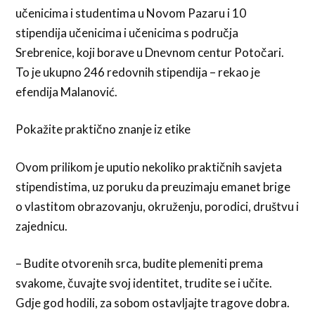
učenicima i studentima u Novom Pazaru i 10
stipendija učenicima i učenicima s područja
Srebrenice, koji borave u Dnevnom centur Potočari.
To je ukupno 246 redovnih stipendija – rekao je
efendija Malanović.
Pokažite praktično znanje iz etike
Ovom prilikom je uputio nekoliko praktičnih savjeta
stipendistima, uz poruku da preuzimaju emanet brige
o vlastitom obrazovanju, okruženju, porodici, društvu i
zajednicu.
– Budite otvorenih srca, budite plemeniti prema
svakome, čuvajte svoj identitet, trudite se i učite.
Gdje god hodili, za sobom ostavljajte tragove dobra.