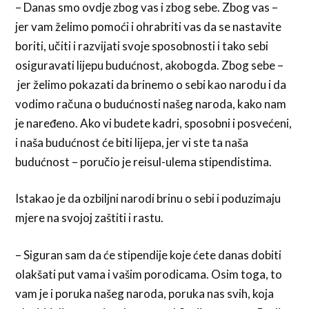
– Danas smo ovdje zbog vas i zbog sebe. Zbog vas –
jer vam želimo pomoći i ohrabriti vas da se nastavite
boriti, učiti i razvijati svoje sposobnosti i tako sebi
osiguravati lijepu budućnost, akobogda. Zbog sebe –
jer želimo pokazati da brinemo o sebi kao narodu i da
vodimo računa o budućnosti našeg naroda, kako nam
je naređeno. Ako vi budete kadri, sposobni i posvećeni,
i naša budućnost će biti lijepa, jer vi ste ta naša
budućnost – poručio je reisul-ulema stipendistima.
Istakao je da ozbiljni narodi brinu o sebi i poduzimaju
mjere na svojoj zaštiti i rastu.
– Siguran sam da će stipendije koje ćete danas dobiti
olakšati put vama i vašim porodicama. Osim toga, to
vam je i poruka našeg naroda, poruka nas svih, koja