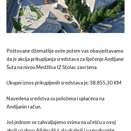
Poštovane džematlije ovim putem vas obavještavamo
da je akcija prikupljanja sredstava za liječenje Andijane
Šuta na nivou Medžlisa IZ Stolac završena.
Ukupni iznos prikupljenih sredstava je: 38.855,30 KM
Navedena sredstva su položena i uplaćena na
Andijanin račun.
Još jednom se zahvaljujemo svima na učešću u ovoj
akciji uz dovu Allahu dž.š. da ukabuli i u sevab upiše