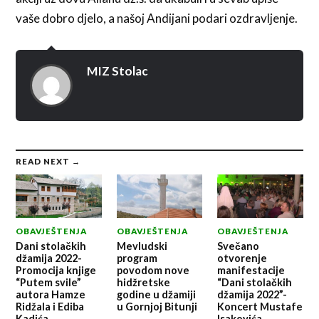
vaše dobro djelo, a našoj Andijani podari ozdravljenje.
MIZ Stolac
READ NEXT →
OBAVJEŠTENJA
OBAVJEŠTENJA
OBAVJEŠTENJA
Dani stolačkih
Mevludski
Svečano
džamija 2022-
program
otvorenje
Promocija knjige
povodom nove
manifestacije
“Putem svile”
hidžretske
“Dani stolačkih
autora Hamze
godine u džamiji
džamija 2022”-
Ridžala i Ediba
u Gornjoj Bitunji
Koncert Mustafe
Kadića.
Isakovića