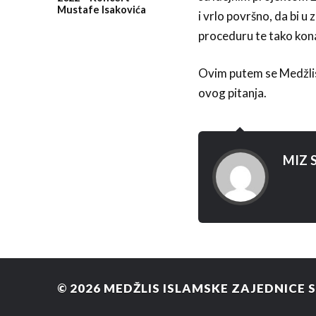
Mustafe Isakovića
i vrlo površno, da bi 
proceduru te tako kon
Ovim putem se Medžlis I
ovog pitanja.
MIZ S
© 2026
MEDŽLIS ISLAMSKE ZAJEDNICE 