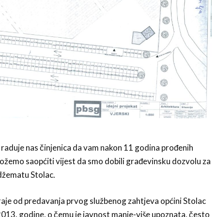
 raduje nas činjenica da vam nakon 11 godina prođenih
žemo saopćiti vijest da smo dobili građevinsku dozvolu za
džematu Stolac.
raje od predavanja prvog službenog zahtjeva općini Stolac
013. godine, o čemu je javnost manje-više upoznata, često