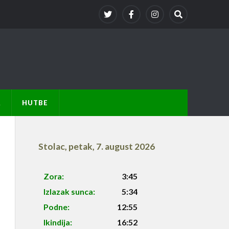
A
HUTBE
Stolac
,
petak, 7. august 2026
Zora:
3:45
Izlazak sunca:
5:34
Podne:
12:55
Ikindija:
16:52