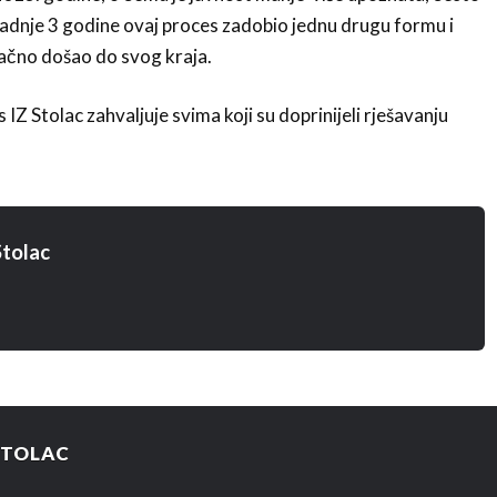
u zadnje 3 godine ovaj proces zadobio jednu drugu formu i
ačno došao do svog kraja.
Z Stolac zahvaljuje svima koji su doprinijeli rješavanju
tolac
STOLAC