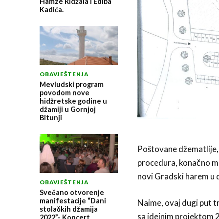
Hamze Ridžala i Ediba
Kadića.
OBAVJEŠTENJA
Mevludski program
povodom nove
hidžretske godine u
džamiji u Gornjoj
Bitunji
Poštovane džematlije,
procedura, konačno mo
novi Gradski harem u 
OBAVJEŠTENJA
Svečano otvorenje
manifestacije “Dani
Naime, ovaj dugi put t
stolačkih džamija
sa idejnim projektom 2
2022”- Koncert