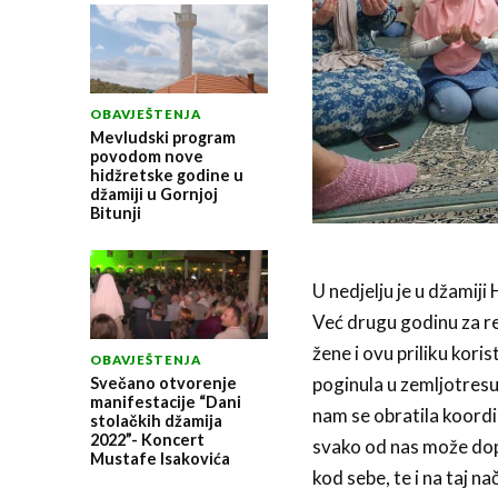
OBAVJEŠTENJA
Mevludski program
povodom nove
hidžretske godine u
džamiji u Gornjoj
Bitunji
U nedjelju je u džamiji 
Već drugu godinu za r
žene i ovu priliku koris
OBAVJEŠTENJA
poginula u zemljotresu
Svečano otvorenje
manifestacije “Dani
nam se obratila koordi
stolačkih džamija
2022”- Koncert
svako od nas može dopr
Mustafe Isakovića
kod sebe, te i na taj n