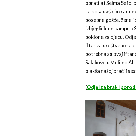
obratila i Selma Sefo,
sa dosadašnjim radom fo
posebne gošće, žene i d
izbjegličkom kampu u S
poklone za djecu. Odje
iftar za društveno- ak
potrebna za ovaj iftar
Salakovcu. Molimo Alla
olakša našoj braći i se
(
Odjel za brak i poro