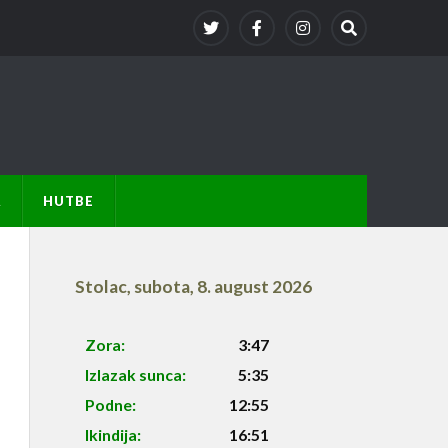
A
HUTBE
Stolac
,
subota, 8. august 2026
Zora:
3:47
Izlazak sunca:
5:35
Podne:
12:55
Ikindija:
16:51