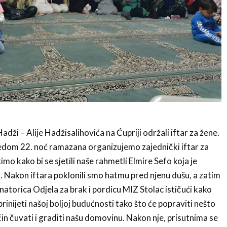
Hadži – Alije Hadžisalihovića na Ćupriji održali iftar za žene.
edom 22. noć ramazana organizujemo zajednički iftar za
timo kako bi se sjetili naše rahmetli Elmire Sefo koja je
. Nakon iftara poklonili smo hatmu pred njenu dušu, a zatim
natorica Odjela za brak i pordicu MIZ Stolac ističući kako
inijeti našoj boljoj budućnosti tako što će popraviti nešto
ačin čuvati i graditi našu domovinu. Nakon nje, prisutnima se