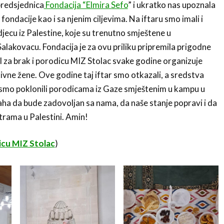
 predsjednica
Fondacija “Elmira Sefo
” i ukratko nas upoznala
ndacije kao i sa njenim ciljevima. Na iftaru smo imali i
jecu iz Palestine, koje su trenutno smještene u
alakovacu. Fondacija je za ovu priliku pripremila prigodne
l za brak i porodicu MIZ Stolac svake godine organizuje
tivne žene. Ove godine taj iftar smo otkazali, a sredstva
 smo poklonili porodicama iz Gaze smještenim u kampu u
ha da bude zadovoljan sa nama, da naše stanje popravi i da
strama u Palestini. Amin!
dicu MIZ Stolac
)