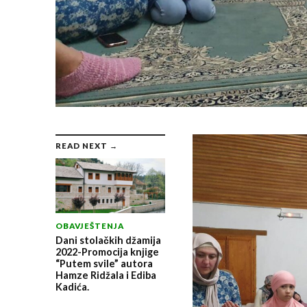
READ NEXT →
OBAVJEŠTENJA
Dani stolačkih džamija
2022-Promocija knjige
“Putem svile” autora
Hamze Ridžala i Ediba
Kadića.