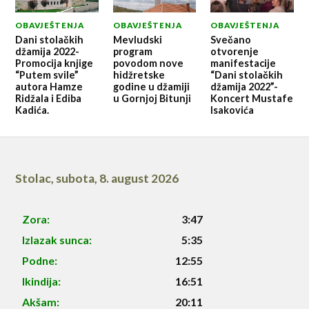
OBAVJEŠTENJA
OBAVJEŠTENJA
OBAVJEŠTENJA
Dani stolačkih
Mevludski
Svečano
džamija 2022-
program
otvorenje
Promocija knjige
povodom nove
manifestacije
“Putem svile”
hidžretske
“Dani stolačkih
autora Hamze
godine u džamiji
džamija 2022”-
Ridžala i Ediba
u Gornjoj Bitunji
Koncert Mustafe
Kadića.
Isakovića
Stolac
,
subota, 8. august 2026
Zora:
3:47
Izlazak sunca:
5:35
Podne:
12:55
Ikindija:
16:51
Akšam:
20:11