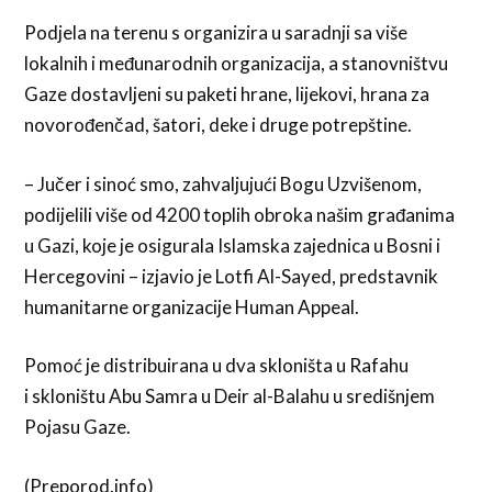
Podjela na terenu s organizira u saradnji sa više
lokalnih i međunarodnih organizacija, a stanovništvu
Gaze dostavljeni su paketi hrane, lijekovi, hrana za
novorođenčad, šatori, deke i druge potrepštine.
– Jučer i sinoć smo, zahvaljujući Bogu Uzvišenom,
podijelili više od 4200 toplih obroka našim građanima
u Gazi, koje je osigurala Islamska zajednica u Bosni i
Hercegovini – izjavio je Lotfi Al-Sayed, predstavnik
humanitarne organizacije Human Appeal.
Pomoć je distribuirana u dva skloništa u Rafahu
i skloništu Abu Samra u Deir al-Balahu u središnjem
Pojasu Gaze.
(Preporod.info)