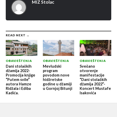
MIZ Stolac
READ NEXT →
OBAVJEŠTENJA
OBAVJEŠTENJA
OBAVJEŠTENJA
Dani stolačkih
Mevludski
Svečano
džamija 2022-
program
otvorenje
Promocija knjige
povodom nove
manifestacije
“Putem svile”
hidžretske
“Dani stolačkih
autora Hamze
godine u džamiji
džamija 2022”-
Ridžala i Ediba
u Gornjoj Bitunji
Koncert Mustafe
Kadića.
Isakovića