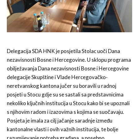
Delegacija SDA HNK je posjetila Stolac uoči Dana
nezavisnosti Bosne i Hercegovine. U sklopu programa
obilježavanja Dana nezavisnosti Bosne i Hercegovine
delegacije Skupštine i Vlade Hercegovačko-
neretvanskog kantona jučer su boravili u radnoj
posjeti u Stocu gdje su se sastali sa predstavnicima
nekoliko ključnih institucija u Stocu kako bi se upoznali
s njihovim radom i izazovima s kojima se suočavaju.
Posjeta je imala za cilj jačanje saradnje između
kantonalne vlasti i ovih važnih institucija, te bolje
razumijevanje potreba građana, a posebno