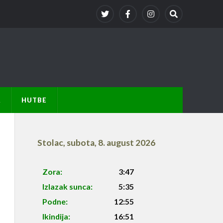
A
HUTBE
Stolac
,
subota, 8. august 2026
Zora:
3:47
Izlazak sunca:
5:35
Podne:
12:55
Ikindija:
16:51