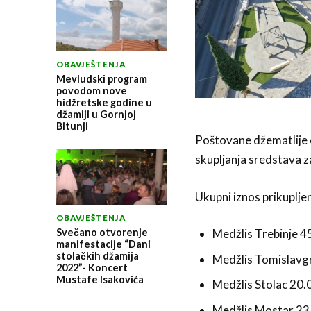
OBAVJEŠTENJA
Mevludski program
povodom nove
hidžretske godine u
džamiji u Gornjoj
Bitunji
Poštovane džematlije 
skupljanja sredstava z
Ukupni iznos prikuplje
OBAVJEŠTENJA
Svečano otvorenje
Medžlis Trebinje 
manifestacije “Dani
stolačkih džamija
Medžlis Tomislavg
2022”- Koncert
Mustafe Isakovića
Medžlis Stolac 20
Medžlis Mostar 23