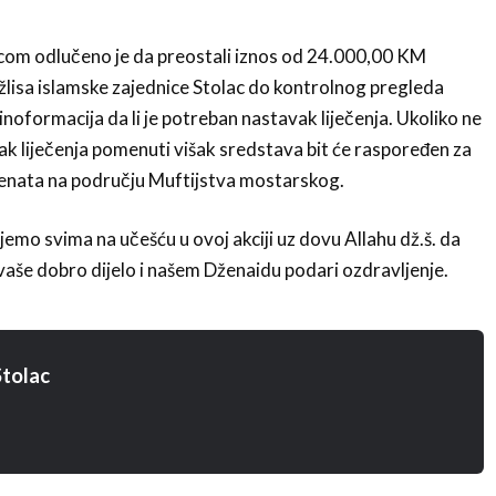
om odlučeno je da preostali iznos od 24.000,00 KM
lisa islamske zajednice Stolac do kontrolnog pregleda
inoformacija da li je potreban nastavak liječenja. Ukoliko ne
ak liječenja pomenuti višak sredstava bit će raspoređen za
cijenata na području Muftijstva mostarskog.
jemo svima na učešću u ovoj akciji uz dovu Allahu dž.š. da
 vaše dobro dijelo i našem Dženaidu podari ozdravljenje.
tolac