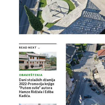
READ NEXT →
OBAVJEŠTENJA
Dani stolačkih džamija
2022-Promocija knjige
“Putem svile” autora
Hamze Ridžala i Ediba
Kadića.