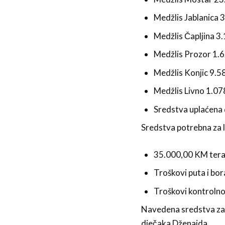
Medžlis Jablanica
Medžlis Čapljina 
Medžlis Prozor 1.
Medžlis Konjic 9.
Medžlis Livno 1.0
Sredstva uplaćena 
Sredstva potrebna za l
35.000,00 KM terap
Troškovi puta i bo
Troškovi kontrolno
Navedena sredstva za l
dječaka Dženaida.