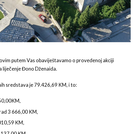
ovim putem Vas obaviještavamo o provedenoj akciji
a liječenje Đono Dženaida.
nih sredstava je 79.426,69 KM, i to:
450,00KM,
rad 3 666,00 KM,
.010,59 KM,
.137,00 KM,