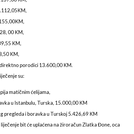
 3.112,05KM,
3.155,00KM,
628, 00 KM,
589,55 KM,
78,50 KM,
direktno porodici 13.600,00 KM.
iječenje su:
ija matičnim ćelijama,
ravka u Istanbulu, Turska, 15.000,00 KM
g pregleda i boravka u Turskoj 5.426,69 KM
iječenje bit će uplaćena na žiroračun Zlatka Đone, oca