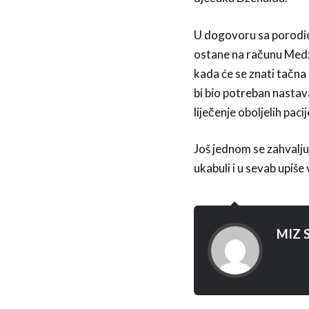
U dogovoru sa porodic
ostane na računu Medž
kada će se znati tačna 
bi bio potreban nastav
liječenje oboljelih pa
Još jednom se zahvalju
ukabuli i u sevab upiše
MIZ S