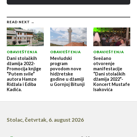
READ NEXT →
OBAVJEŠTENJA
OBAVJEŠTENJA
OBAVJEŠTENJA
Dani stolačkih
Mevludski
Svečano
džamija 2022-
program
otvorenje
Promocija knjige
povodom nove
manifestacije
“Putem svile”
hidžretske
“Dani stolačkih
autora Hamze
godine u džamiji
džamija 2022”-
Ridžala i Ediba
u Gornjoj Bitunji
Koncert Mustafe
Kadića.
Isakovića
Stolac
,
četvrtak, 6. august 2026