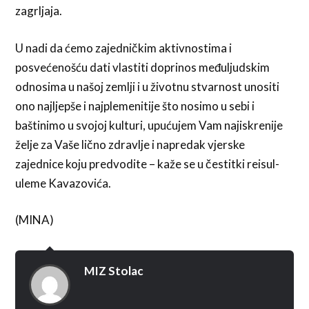
zagrljaja.
U nadi da ćemo zajedničkim aktivnostima i
posvećenošću dati vlastiti doprinos međuljudskim
odnosima u našoj zemlji i u životnu stvarnost unositi
ono najljepše i najplemenitije što nosimo u sebi i
baštinimo u svojoj kulturi, upućujem Vam najiskrenije
želje za Vaše lično zdravlje i napredak vjerske
zajednice koju predvodite – kaže se u čestitki reisul-
uleme Kavazovića.
(MINA)
MIZ Stolac