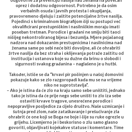
odgovorne za prevenciju nasilja nad ženama na povećan
oprez i dodatnu odgovornost. Potrebno je da osim
verbalnih osuda i javnih protesta i okupljanja,
pravovremeno djeluju i zaštite potencijalne žrtve nasilja.
Pojedinci s kriminalnom biografijom čiji su postupci već
okvalificirani prestupničkim i nasilničkim moraju imati
poseban tretman. Porodice i građani ne smiju biti taoci
ničijeg nekontroliranog bijesa i bezumlja. Mjere pojačanog
nadzora nad dokazanim prestupnicima i nasilnicima nad
ženama same po sebi neće biti dovoljne, ali će ohrabriti
žrtve nasilja da bez straha i oklijevanja potraže zaštitu od
institucija i ustanova koje su dužne da brinu o slobodi i
sigurnosti svakog građanina – naglašeno je u hutbi.
Također, ističe se da “krvavi pir počinjen u našoj domovini
pokazuje kako se zlo razgoropadi kada mu se na vrijeme
niko ne suprotstavlja”.
– Ako je istina da će zlo na kraju samo sebe uništiti, jednako
tako je istina da će prije nego sebe uništi to zlo iza sebe
ostaviti krvave tragove, unesrećene porodice i
nepopravljive posljedice za cijelo društvo. Naše uzmicanje i
šutnja pred zlom, naše zataškavanje i prešućivanje zla
ohrabrit će one koji se Boga ne boje i čije su ruke ogrezle u
grijehu. Licemjerno je i beskorisno o zlu samo glasno
govoriti, objavljivati kojekakve statuse i komentare. Time