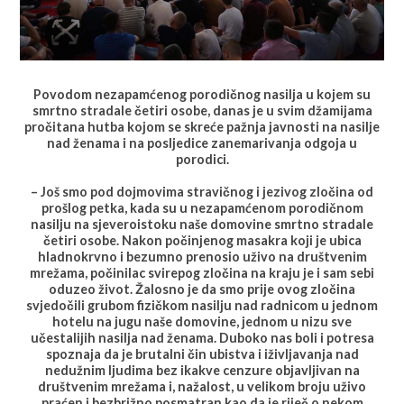
Povodom nezapamćenog porodičnog nasilja u kojem su
smrtno stradale četiri osobe, danas je u svim džamijama
pročitana hutba kojom se skreće pažnja javnosti na nasilje
nad ženama i na posljedice zanemarivanja odgoja u
porodici.
– Još smo pod dojmovima stravičnog i jezivog zločina od
prošlog petka, kada su u nezapamćenom porodičnom
nasilju na sjeveroistoku naše domovine smrtno stradale
četiri osobe. Nakon počinjenog masakra koji je ubica
hladnokrvno i bezumno prenosio uživo na društvenim
mrežama, počinilac svirepog zločina na kraju je i sam sebi
oduzeo život. Žalosno je da smo prije ovog zločina
svjedočili grubom fizičkom nasilju nad radnicom u jednom
hotelu na jugu naše domovine, jednom u nizu sve
učestalijih nasilja nad ženama. Duboko nas boli i potresa
spoznaja da je brutalni čin ubistva i iživljavanja nad
nedužnim ljudima bez ikakve cenzure objavljivan na
društvenim mrežama i, nažalost, u velikom broju uživo
praćen i bezbrižno posmatran kao da je riječ o nekom