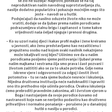
se zlo ne suzbija! Naprotiv, ponekad se na taj
neproduktivan način navodnog suprotstavljanja zlu,
nasilje dodatno popularizira i pokazuje moćnijim nego što
jeste – navodi se u hutbi.
Podsjećajući da nasilno oduzete živote niko ne može
vratiti, dodaje se da ljubav prema našim porodicama
podrazumijeva stalnu brigu i zapitanost o tome kakve
vrijednosti naša čeljad njeguje i prenosi drugima.
– Ko su uzori našoj djeci i kakav profil majke i žene kreiramo
u javnosti, ako ženu predstavljamo kao nezaštićenu i
prepuštenu osobu nad kojom svaki nasilnik nekažnjeno
može iskaljivati svoj bijes? Učinimo sve da u našim
porodicama posijemo sjeme poštovanja i ljubavi prema
našim majkama i sestrama čija smo prava i čast pozvani i
životom zaštititi ako se za to ukaže potreba. Gdje nema
iskrene vjere i odgovornosti za odgoj i čestit život
potomstva – tu se rađa sjeme buduće nesreće i iskušenja.
Nijedna društvena institucija neće nadoknaditi i ispraviti
ono što prethodno nije učinila porodica. Ovakva iskušenja
ćemo prebroditi pravednim zakonima, ali i čvrstom vjerom u
Boga i nastojanjem da svoje porodice čuvamo od
nastranosti koje nam se nerijetko podastiru kao društveno
prihvatljivo i normalno ponašanje – poručeno je u današnjoj
hutbi o nasilju u porodici.