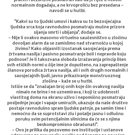
normalnom događaju, a ne krvoproliću bez presedana –
navodi se u hutbi.
“Kakvi su to ljudski umovi i kakva su to bezosjećajna
ljudska srca koja ravnodušno posmatraju mučne prizore
sijanja smrti i ubijanja”, dodaje se.
– Nije li ovakvo masovno virtuelno saučesništvo u zločinu
dovoljan alarm da se zamislimo nad stvarnošću u kojoj
živimo? Kako objasniti izostanak saosjećanja prema
žrtvama nasilja i pasivno posmatranje boli i nepravde koju
podnose? Je li takozvana sloboda izražavanja princip lišen
svih etičkih normi u čije ime je dopušteno, na zaprepaštenje
članova porodica žrtava nasilja, ali i svih drugih normalnih i
saosjećajnih ljudi, javno prikazivanje monstruoznog
zločina – kaže se u hutbi.
Ističe se da “značajan broj onih koje čin ovakvog nasilja
nimalo ne brine i ne uznemirava, i koji iz udobnosti
vlastitog doma na ekranu uživo i nepomično posmatraju
posljednje jecaje i vapaje umirućih, ukazuje da naše društvo
postaje ravnodušno spram ljudske patnje, pa samim time i
nemoćno da se suprotstavi zlu i pošalje jasnu i odlučnu
poruku svim potencijalnim silnicima da će se s njima
beskompromisno obračunati”.
– Ovo je prilika da pozovemo sve institucije i ustanove