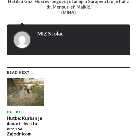
Hatib u Gazi Husrev-begovoj džamiji u Sarajevu bio je hafiz
dr. Mensur-ef. Malkić.
(MINA)
MIZ Stolac
READ NEXT →
HUTBE
Hutba: Kurban je
ibadet i čvrsta
veza sa
Zajednicom