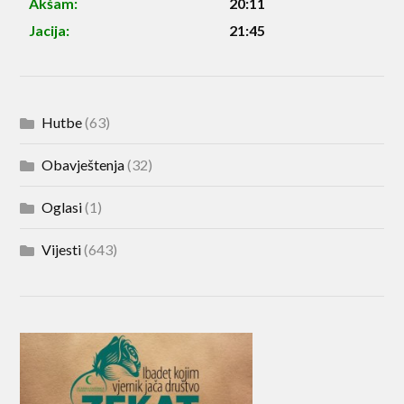
Akšam:
20:11
Jacija:
21:45
Hutbe
(63)
Obavještenja
(32)
Oglasi
(1)
Vijesti
(643)