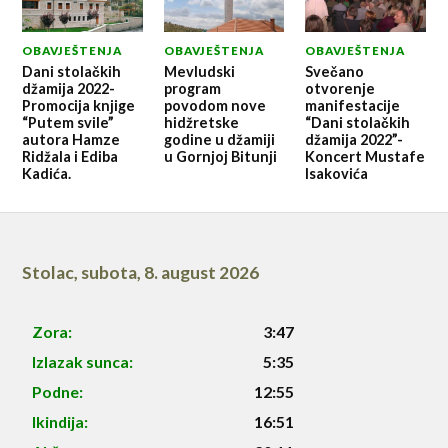
OBAVJEŠTENJA
OBAVJEŠTENJA
OBAVJEŠTENJA
Dani stolačkih
Mevludski
Svečano
džamija 2022-
program
otvorenje
Promocija knjige
povodom nove
manifestacije
“Putem svile”
hidžretske
“Dani stolačkih
autora Hamze
godine u džamiji
džamija 2022”-
Ridžala i Ediba
u Gornjoj Bitunji
Koncert Mustafe
Kadića.
Isakovića
Stolac
,
subota, 8. august 2026
Zora:
3:47
Izlazak sunca:
5:35
Podne:
12:55
Ikindija:
16:51