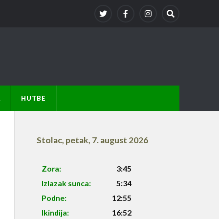
A
HUTBE
Stolac
,
petak, 7. august 2026
Zora:
3:45
Izlazak sunca:
5:34
Podne:
12:55
Ikindija:
16:52