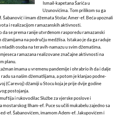
Ismail-kapetana Šarića u
Uzunovićima. Tom prilikom su ga
. Šabanović i imam džemata Stolac Amer-ef. Beća upoznali
vota i realizacijom ramazanskih aktivnosti.
io da se prema ranije utvrđenom rasporedu ramazanski
im džamijama na području medžlisa. Istakao je da ga raduje
ja mladih osoba na teravih-namazu u svim džematima.
m mjeseca ramazana realizovane značajne aktivnosti na
m planu.
gažman imama u vremenu pandemije i ohrabrio ih da i dalje
m radu sa našim džematlijama, a potom je klanjao podne-
j (Carevoj) džamiji u Stocu koja je prije dvije godine
svog postojanja.
tija i rukovodilac Službe za vjerske poslove i
a mostarskog Ilham-ef. Puce su učili mukabelu zajedno sa
d-ef. Šabanovićem, imamom Adem-ef. Jakupovićem i