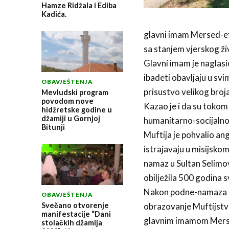
Hamze Ridžala i Ediba
Kadića.
glavni imam Mersed-ef
sa stanjem vjerskog ži
Glavni imam je naglas
ibadeti obavljaju u sv
OBAVJEŠTENJA
prisustvo velikog bro
Mevludski program
povodom nove
Kazao je i da su toko
hidžretske godine u
džamiji u Gornjoj
humanitarno-socijalno
Bitunji
Muftija je pohvalio an
istrajavaju u misijsko
namaz u Sultan Selimovo
obilježila 500 godina 
Nakon podne-namaza muf
OBAVJEŠTENJA
Svečano otvorenje
obrazovanje Muftijstv
manifestacije “Dani
glavnim imamom Merse
stolačkih džamija