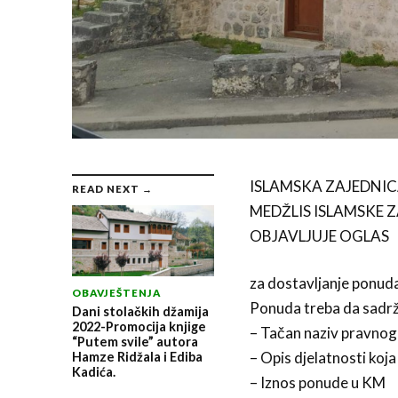
ISLAMSKA ZAJEDNIC
READ NEXT →
MEDŽLIS ISLAMSKE 
OBJAVLJUJE OGLAS
za dostavljanje ponuda
OBAVJEŠTENJA
Ponuda treba da sadrž
Dani stolačkih džamija
2022-Promocija knjige
– Tačan naziv pravnog il
“Putem svile” autora
– Opis djelatnosti koja
Hamze Ridžala i Ediba
Kadića.
– Iznos ponude u KM