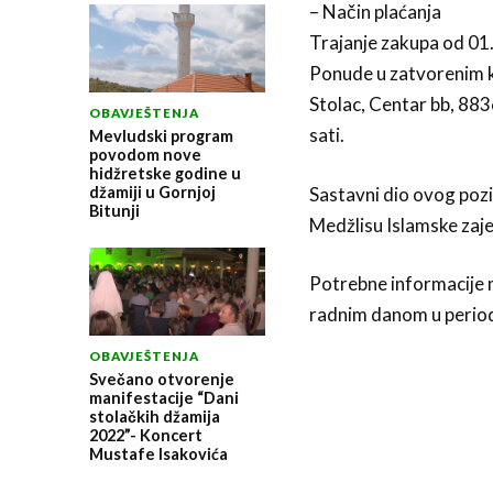
– Način plaćanja
Trajanje zakupa od 01
Ponude u zatvorenim k
Stolac, Centar bb, 883
OBAVJEŠTENJA
sati.
Mevludski program
povodom nove
hidžretske godine u
džamiji u Gornjoj
Sastavni dio ovog pozi
Bitunji
Medžlisu Islamske zaje
Potrebne informacije 
radnim danom u period
OBAVJEŠTENJA
Svečano otvorenje
manifestacije “Dani
stolačkih džamija
2022”- Koncert
Mustafe Isakovića