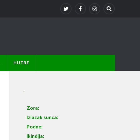
A
HUTBE
,
Zora:
Izlazak sunca:
Podne:
Ikindija: