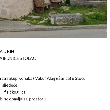
A U BIH
ZAJEDNICE STOLAC
 za zakup Konaka ( Vakuf Alage Šarića) u Stocu
i sljedeće
i fizičkog lica
 bi se obavljala u prostoru