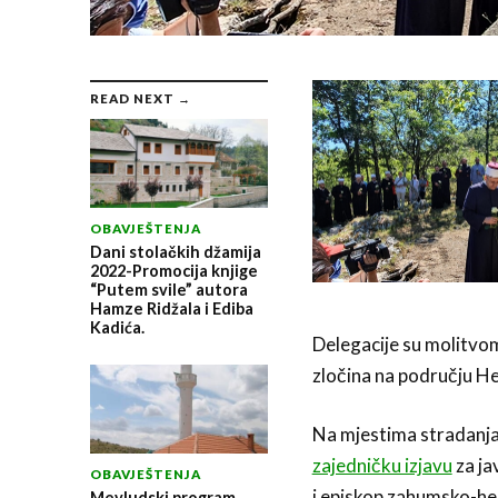
READ NEXT →
OBAVJEŠTENJA
Dani stolačkih džamija
2022-Promocija knjige
“Putem svile” autora
Hamze Ridžala i Ediba
Kadića.
Delegacije su molitvom
zločina na području H
Na mjestima stradanja 
zajedničku izjavu
za ja
OBAVJEŠTENJA
i episkop zahumsko-her
Mevludski program