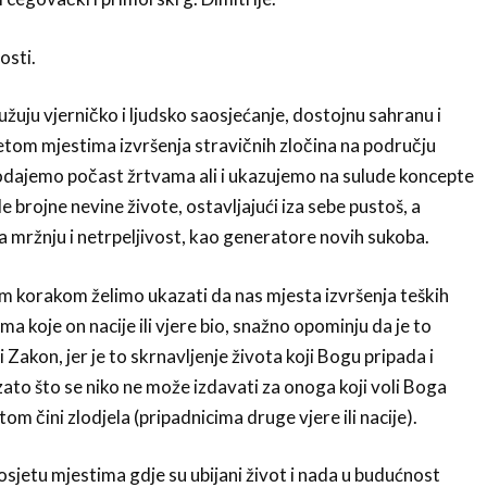
osti.
užuju vjerničko i ljudsko saosjećanje, dostojnu sahranu i
tom mjestima izvršenja stravičnih zločina na području
dajemo počast žrtvama ali i ukazujemo na sulude koncepte
ele brojne nevine živote, ostavljajući iza sebe pustoš, a
 mržnju i netrpeljivost, kao generatore novih sukoba.
m korakom želimo ukazati da nas mjesta izvršenja teških
a koje on nacije ili vjere bio, snažno opominju da je to
i Zakon, jer je to skrnavljenje života koji Bogu pripada i
zato što se niko ne može izdavati za onoga koji voli Boga
itom čini zlodjela (pripadnicima druge vjere ili nacije).
sjetu mjestima gdje su ubijani život i nada u budućnost