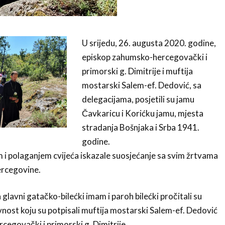
U srijedu, 26. augusta 2020. godine,
episkop zahumsko-hercegovački i
primorski g. Dimitrije i muftija
mostarski Salem-ef. Dedović, sa
delegacijama, posjetili su jamu
Čavkaricu i Korićku jamu, mjesta
stradanja Bošnjaka i Srba 1941.
godine.
 i polaganjem cvijeća iskazale suosjećanje sa svim žrtvama
ercegovine.
glavni gatačko-bilećki imam i paroh bilećki pročitali su
vnost koju su potpisali muftija mostarski Salem-ef. Dedović
cegovački i primorski g. Dimitrije.