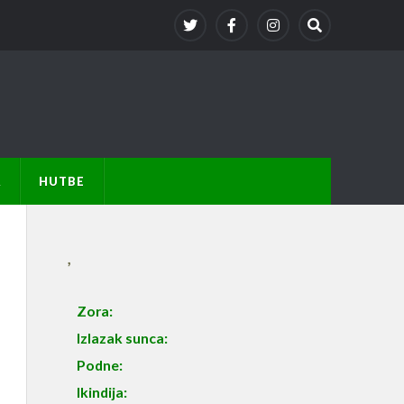
A
HUTBE
,
Zora:
Izlazak sunca:
Podne:
Ikindija: