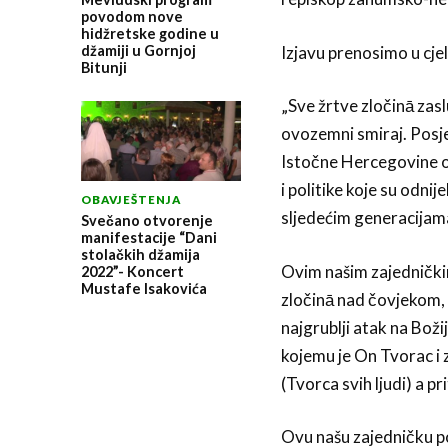
povodom nove
hidžretske godine u
džamiji u Gornjoj
Izjavu prenosimo u cjel
Bitunji
„Sve žrtve zločinā zasl
ovozemni smiraj. Posje
Istočne Hercegovine o
i politike koje su odnij
OBAVJEŠTENJA
sljedećim generacijama
Svečano otvorenje
manifestacije “Dani
stolačkih džamija
Ovim našim zajednički
2022”- Koncert
Mustafe Isakovića
zločinā nad čovjekom, m
najgrublji atak na Božij
kojemu je On Tvorac i 
(Tvorca svih ljudi) a pr
Ovu našu zajedničku po