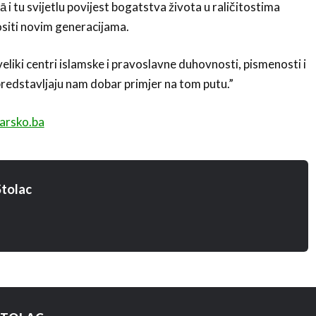
ijā i tu svijetlu povijest bogatstva života u raličitostima
nositi novim generacijama.
eliki centri islamske i pravoslavne duhovnosti, pismenosti i
predstavljaju nam dobar primjer na tom putu.”
arsko.ba
tolac