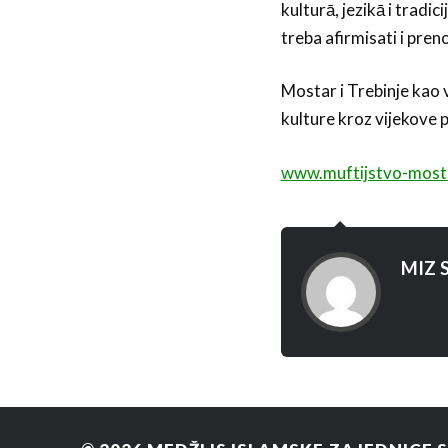
kulturā, jezikā i tradic
treba afirmisati i pre
Mostar i Trebinje kao v
kulture kroz vijekove 
www.muftijstvo-most
MIZ S