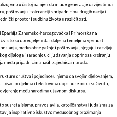
alizujemo u čistoj namjeri da mlade generacije osvijestimo i
u, poštovanju i toleranciji s pripadnicima drugih nacija i
jednički prostor i sudbinu života u različitosti.
i Eparhija Zahumsko-hercegovačka i Primorska na
vrsto su opredjeljeni da i dalje na temeljima vjernosti
poslanja, međusobne pažnje i poštovanja, njeguju i razvijaju
kog dijaloga i saradnje u cilju davanja doprinosa kreiranju
nja među pripadnicima naših zajednicā i narodā.
trukture društva i pojedince u njemu da svojim djelovanjem,
u, pisanim djelima i tekstovima doprinose miru i suživotu,
epovjerenje među narodima u javnom diskursu.
 susreta islama, pravoslavlja, katoličanstva i judaizma za
stavlja inspirativno iskustvo međusobnog prožimanja