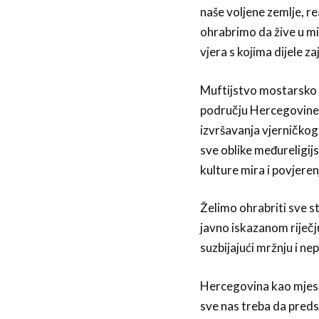
naše voljene zemlje, re
ohrabrimo da žive u mir
vjera s kojima dijele za
Muftijstvo mostarsko 
području Hercegovine č
izvršavanja vjerničkog 
sve oblike međureligijs
kulture mira i povjere
Želimo ohrabriti sve s
javno iskazanom riječj
suzbijajući mržnju i n
Hercegovina kao mjesto
sve nas treba da pred