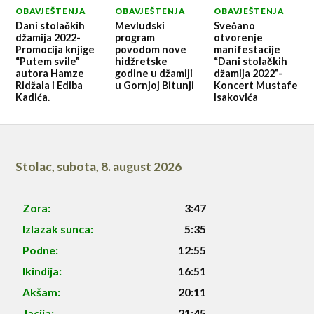
OBAVJEŠTENJA
OBAVJEŠTENJA
OBAVJEŠTENJA
Dani stolačkih
Mevludski
Svečano
džamija 2022-
program
otvorenje
Promocija knjige
povodom nove
manifestacije
“Putem svile”
hidžretske
“Dani stolačkih
autora Hamze
godine u džamiji
džamija 2022”-
Ridžala i Ediba
u Gornjoj Bitunji
Koncert Mustafe
Kadića.
Isakovića
Stolac
,
subota, 8. august 2026
Zora:
3:47
Izlazak sunca:
5:35
Podne:
12:55
Ikindija:
16:51
Akšam:
20:11
Jacija:
21:45