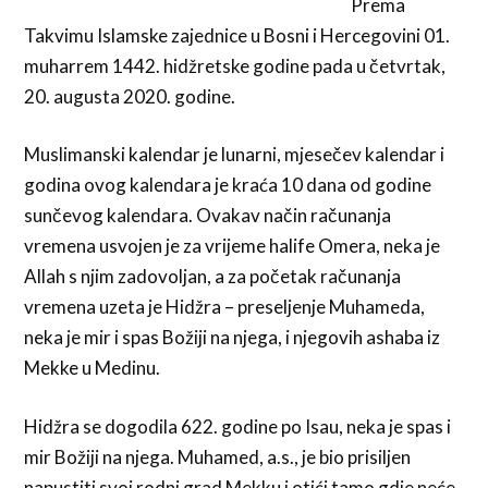
Prema
Takvimu Islamske zajednice u Bosni i Hercegovini 01.
muharrem 1442. hidžretske godine pada u četvrtak,
20. augusta 2020. godine.
Muslimanski kalendar je lunarni, mjesečev kalendar i
godina ovog kalendara je kraća 10 dana od godine
sunčevog kalendara. Ovakav način računanja
vremena usvojen je za vrijeme halife Omera, neka je
Allah s njim zadovoljan, a za početak računanja
vremena uzeta je Hidžra – preseljenje Muhameda,
neka je mir i spas Božiji na njega, i njegovih ashaba iz
Mekke u Medinu.
Hidžra se dogodila 622. godine po Isau, neka je spas i
mir Božiji na njega. Muhamed, a.s., je bio prisiljen
napustiti svoj rodni grad Mekku i otići tamo gdje neće