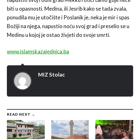
biti u opasnosti. Medina, ili Jesrib kako se tada zvala,
ponudila mu je utočište i Poslanik je, neka je mir i spas
Božiji na njega, napustio noću svoj grad i preselio se u
Medinu u kojoj je ostao živjeti do svoje smrti.
www.islamskazajednica.ba
MIZ Stolac
READ NEXT →