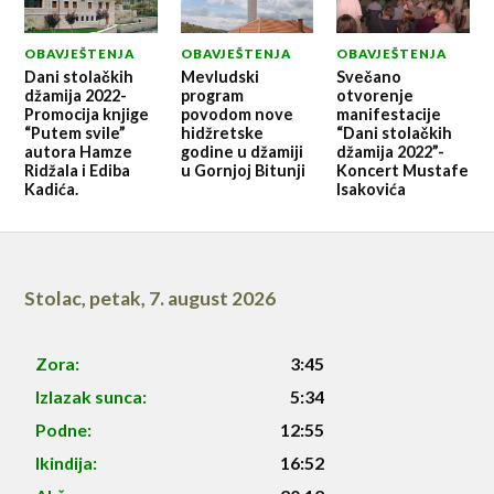
OBAVJEŠTENJA
OBAVJEŠTENJA
OBAVJEŠTENJA
Dani stolačkih
Mevludski
Svečano
džamija 2022-
program
otvorenje
Promocija knjige
povodom nove
manifestacije
“Putem svile”
hidžretske
“Dani stolačkih
autora Hamze
godine u džamiji
džamija 2022”-
Ridžala i Ediba
u Gornjoj Bitunji
Koncert Mustafe
Kadića.
Isakovića
Stolac
,
petak, 7. august 2026
Zora:
3:45
Izlazak sunca:
5:34
Podne:
12:55
Ikindija:
16:52