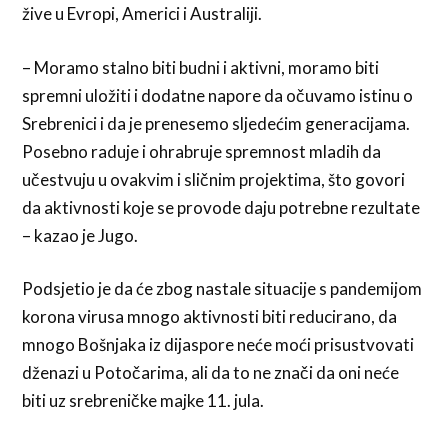
žive u Evropi, Americi i Australiji.
– Moramo stalno biti budni i aktivni, moramo biti
spremni uložiti i dodatne napore da očuvamo istinu o
Srebrenici i da je prenesemo sljedećim generacijama.
Posebno raduje i ohrabruje spremnost mladih da
učestvuju u ovakvim i sličnim projektima, što govori
da aktivnosti koje se provode daju potrebne rezultate
– kazao je Jugo.
Podsjetio je da će zbog nastale situacije s pandemijom
korona virusa mnogo aktivnosti biti reducirano, da
mnogo Bošnjaka iz dijaspore neće moći prisustvovati
dženazi u Potočarima, ali da to ne znači da oni neće
biti uz srebreničke majke 11. jula.