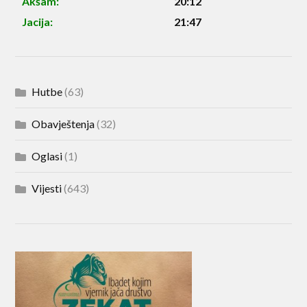
Akšam:
20:12
Jacija:
21:47
Hutbe
(63)
Obavještenja
(32)
Oglasi
(1)
Vijesti
(643)