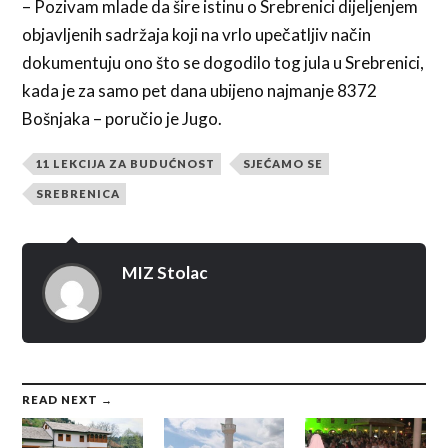
– Pozivam mlade da šire istinu o Srebrenici dijeljenjem
objavljenih sadržaja koji na vrlo upečatljiv način
dokumentuju ono što se dogodilo tog jula u Srebrenici,
kada je za samo pet dana ubijeno najmanje 8372
Bošnjaka – poručio je Jugo.
11 LEKCIJA ZA BUDUĆNOST
SJEĆAMO SE
SREBRENICA
MIZ Stolac
READ NEXT →