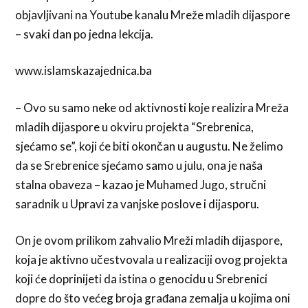
objavljivani na Youtube kanalu Mreže mladih dijaspore
– svaki dan po jedna lekcija.
www.islamskazajednica.ba
– Ovo su samo neke od aktivnosti koje realizira Mreža
mladih dijaspore u okviru projekta “Srebrenica,
sjećamo se”, koji će biti okončan u augustu. Ne želimo
da se Srebrenice sjećamo samo u julu, ona je naša
stalna obaveza – kazao je Muhamed Jugo, stručni
saradnik u Upravi za vanjske poslove i dijasporu.
On je ovom prilikom zahvalio Mreži mladih dijaspore,
koja je aktivno učestvovala u realizaciji ovog projekta
koji će doprinijeti da istina o genocidu u Srebrenici
dopre do što većeg broja građana zemalja u kojima oni