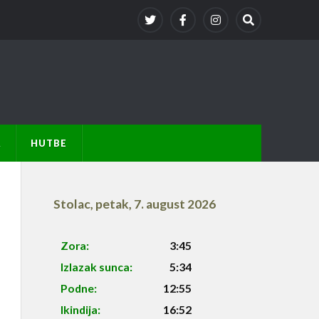
A
HUTBE
Stolac
,
petak, 7. august 2026
Zora:
3:45
Izlazak sunca:
5:34
Podne:
12:55
Ikindija:
16:52