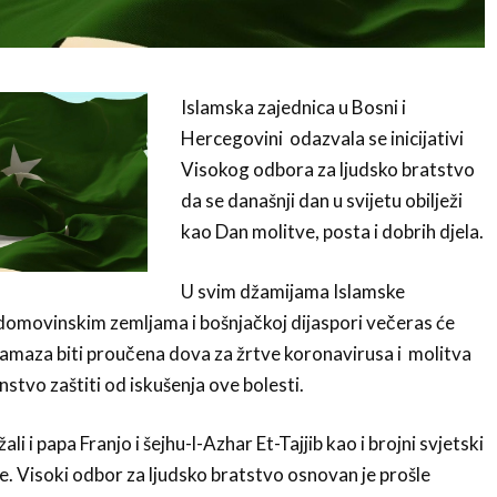
Islamska zajednica u Bosni i
Hercegovini odazvala se inicijativi
Visokog odbora za ljudsko bratstvo
da se današnji dan u svijetu obilježi
kao Dan molitve, posta i dobrih djela.
U svim džamijama Islamske
domovinskim zemljama i bošnjačkoj dijaspori večeras će
e namaza biti proučena dova za žrtve koronavirusa i molitva
tvo zaštiti od iskušenja ove bolesti.
ali i papa Franjo i šejhu-l-Azhar Et-Tajjib kao i brojni svjetski
ice. Visoki odbor za ljudsko bratstvo osnovan je prošle