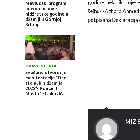
godine, nekoliko mjese
Mevludski program
povodom nove
šejhu-l-Azhara Ahmeda
hidžretske godine u
džamiji u Gornjoj
potpisana Deklaracija o
Bitunji
OBAVJEŠTENJA
Svečano otvorenje
manifestacije “Dani
stolačkih džamija
2022”- Koncert
Mustafe Isakovića
MIZ S