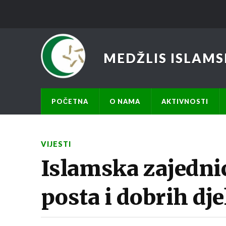
MEDŽLIS ISLAMS
POČETNA
O NAMA
AKTIVNOSTI
VIJESTI
Islamska zajedni
posta i dobrih dje