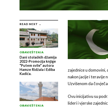
READ NEXT →
OBAVJEŠTENJA
Dani stolačkih džamija
2022-Promocija knjige
“Putem svile” autora
zajednice u domovini, 
Hamze Ridžala i Ediba
Kadića.
nakon jacije i teravij
Uzvišenom da čovječans
Ovu inicijativu su podrž
lideri i vjerske zajedn
OBAVJEŠTENJA