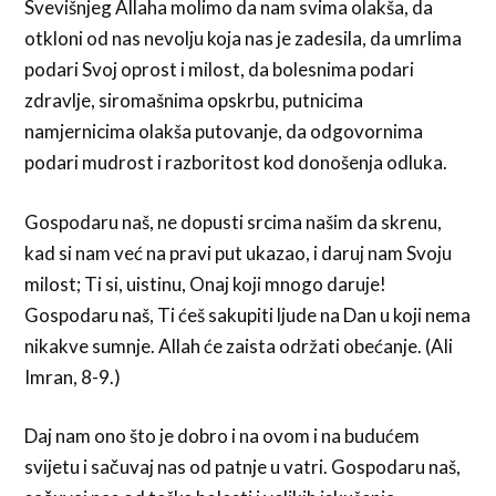
Svevišnjeg Allaha molimo da nam svima olakša, da
otkloni od nas nevolju koja nas je zadesila, da umrlima
podari Svoj oprost i milost, da bolesnima podari
zdravlje, siromašnima opskrbu, putnicima
namjernicima olakša putovanje, da odgovornima
podari mudrost i razboritost kod donošenja odluka.
Gospodaru naš, ne dopusti srcima našim da skrenu,
kad si nam već na pravi put ukazao, i daruj nam Svoju
milost; Ti si, uistinu, Onaj koji mnogo daruje!
Gospodaru naš, Ti ćeš sakupiti ljude na Dan u koji nema
nikakve sumnje. Allah će zaista održati obećanje. (Ali
Imran, 8-9.)
Daj nam ono što je dobro i na ovom i na budućem
svijetu i sačuvaj nas od patnje u vatri. Gospodaru naš,