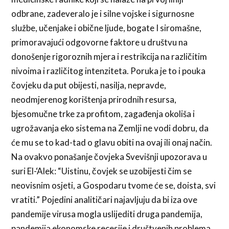
odbrane, zadeveralo je i silne vojske i sigurnosne
službe, učenjake i obične ljude, bogate I siromašne,
primoravajući odgovorne faktore u društvu na
donošenje rigoroznih mjera i restrikcija na različitim
nivoima i različitog intenziteta. Poruka je to i pouka
čovjeku da put obijesti, nasilja, nepravde,
neodmjerenog korištenja prirodnih resursa,
bjesomučne trke za profitom, zagađenja okoliša i
ugrožavanja eko sistema na Zemlji ne vodi dobru, da
će mu se to kad-tad o glavu obiti na ovaj ili onaj način.
Na ovakvo ponašanje čovjeka Svevišnji upozorava u
suri El-‘Alek: “Uistinu, čovjek se uzobijesti čim se
neovisnim osjeti, a Gospodaru tvome će se, doista, svi
vratiti.” Pojedini analitičari najavljuju da bi iza ove
pandemije virusa mogla uslijediti druga pandemija,
pandemija ekonomske recesije i društvenih problema