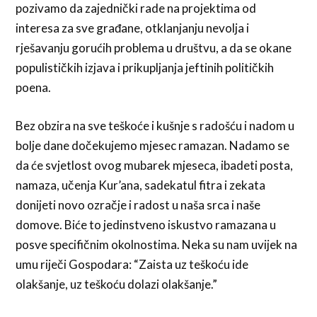
pozivamo da zajednički rade na projektima od
interesa za sve građane, otklanjanju nevolja i
rješavanju gorućih problema u društvu, a da se okane
populističkih izjava i prikupljanja jeftinih političkih
poena.
Bez obzira na sve teškoće i kušnje s radošću i nadom u
bolje dane dočekujemo mjesec ramazan. Nadamo se
da će svjetlost ovog mubarek mjeseca, ibadeti posta,
namaza, učenja Kur’ana, sadekatul fitra i zekata
donijeti novo ozračje i radost u naša srca i naše
domove. Biće to jedinstveno iskustvo ramazana u
posve specifičnim okolnostima. Neka su nam uvijek na
umu riječi Gospodara: “Zaista uz teškoću ide
olakšanje, uz teškoću dolazi olakšanje.”