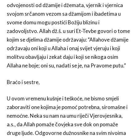
odvojenosti od džamije i džemata, vjernik i vjernica
svojom srčanom vezom sa džamijom i ibadetima u
svome domu mogu postići Božiju blizinu i
zadovoljstvo. Allah dž.š. u suri Et-Tevbe govori o tome
kojim se djelima džamije održavaju: “Allahove džamije
održavaju oni koji u Allaha i onaj svijet vjeruju i koji
molitvu obavljaju i zekat daju i koji se nikoga osim
Allaha ne boje; oni su, nadati se je, na Pravome putu.”
Braćo i sestre,
U ovom vremenu kušnje i teškoće, ne bismo smjeli
zaboraviti one kojima je pomoć potrebna, siromašne i
nemoćne. Neka su nam na umu riječi Vjerovjesnika,
a.s., da Allah pomaže čovjeka sve dok on pomaže
druge ljude. Odgovorne dužnosnike na svim nivoima