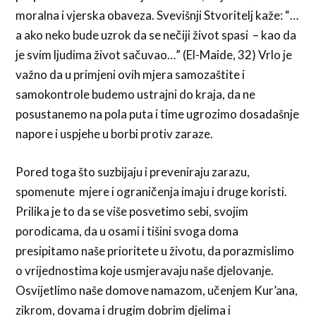
moralna i vjerska obaveza. Svevišnji Stvoritelj kaže: “…
a ako neko bude uzrok da se nečiji život spasi – kao da
je svim ljudima život sačuvao…” (El-Maide, 32) Vrlo je
važno da u primjeni ovih mjera samozaštite i
samokontrole budemo ustrajni do kraja, da ne
posustanemo na pola puta i time ugrozimo dosadašnje
napore i uspjehe u borbi protiv zaraze.
Pored toga što suzbijaju i preveniraju zarazu,
spomenute mjere i ograničenja imaju i druge koristi.
Prilika je to da se više posvetimo sebi, svojim
porodicama, da u osami i tišini svoga doma
presipitamo naše prioritete u životu, da porazmislimo
o vrijednostima koje usmjeravaju naše djelovanje.
Osvijetlimo naše domove namazom, učenjem Kur’ana,
zikrom, dovama i drugim dobrim djelima i