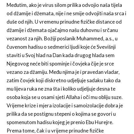
Međutim, ako je virus silom prilika odvojio naša tijela
od džamije i džemata, nije i ne smije odvojiti naša srca i
duše od njih. U vremenu prinudne fizičke distance od
džamije i džemata ojačajmo našu duhovnu i srčanu
vezanost za njih. Božiji poslanik Muhammed, a.s., u
čuvenom hadisu o sedmerici ljudi koje će Svevišnji
staviti u Svoj hlad na Dan kada drugog hlada sem
Njegovog neće biti spominje i čovjeka čije je srce
vezano za džamiju. Među njima je i pravedan vladar,
zatim čovjek koji diskretno udjeljuje sadaku tako da
mu lijeva ruka ne zna šta i koliko udjeljuje desna te
osoba koja se u osami sjeti Allaha i oči mu obliju suze.
Vrijeme krize i mjera izolacije i samoizolacije dobra je
prilika da se postignu stepeni o kojima se govori u
spomenutom hadisu kojeg je prenio Ebu Hurejre.
Prema tome, čak i u vrijeme prinudne fizičke