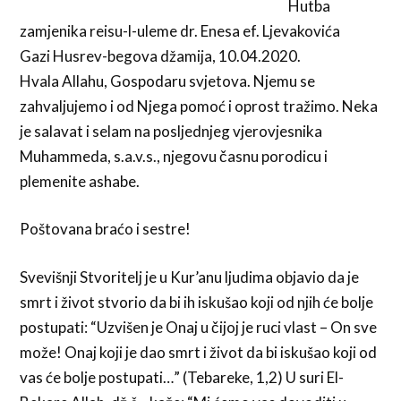
Hutba
zamjenika reisu-l-uleme dr. Enesa ef. Ljevakovića
Gazi Husrev-begova džamija, 10.04.2020.
Hvala Allahu, Gospodaru svjetova. Njemu se
zahvaljujemo i od Njega pomoć i oprost tražimo. Neka
je salavat i selam na posljednjeg vjerovjesnika
Muhammeda, s.a.v.s., njegovu časnu porodicu i
plemenite ashabe.
Poštovana braćo i sestre!
Svevišnji Stvoritelj je u Kur’anu ljudima objavio da je
smrt i život stvorio da bi ih iskušao koji od njih će bolje
postupati: “Uzvišen je Onaj u čijoj je ruci vlast – On sve
može! Onaj koji je dao smrt i život da bi iskušao koji od
vas će bolje postupati…” (Tebareke, 1,2) U suri El-