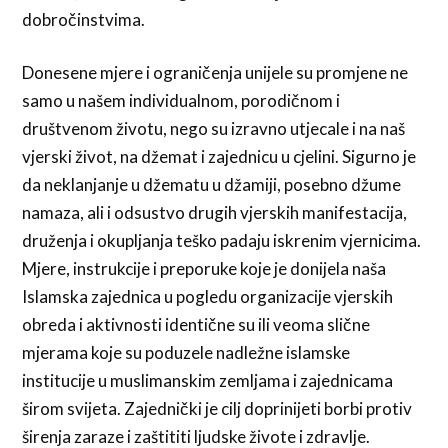
dobročinstvima.
Donesene mjere i ograničenja unijele su promjene ne
samo u našem individualnom, porodičnom i
društvenom životu, nego su izravno utjecale i na naš
vjerski život, na džemat i zajednicu u cjelini. Sigurno je
da neklanjanje u džematu u džamiji, posebno džume
namaza, ali i odsustvo drugih vjerskih manifestacija,
druženja i okupljanja teško padaju iskrenim vjernicima.
Mjere, instrukcije i preporuke koje je donijela naša
Islamska zajednica u pogledu organizacije vjerskih
obreda i aktivnosti identične su ili veoma slične
mjerama koje su poduzele nadležne islamske
institucije u muslimanskim zemljama i zajednicama
širom svijeta. Zajednički je cilj doprinijeti borbi protiv
širenja zaraze i zaštititi ljudske živote i zdravlje.