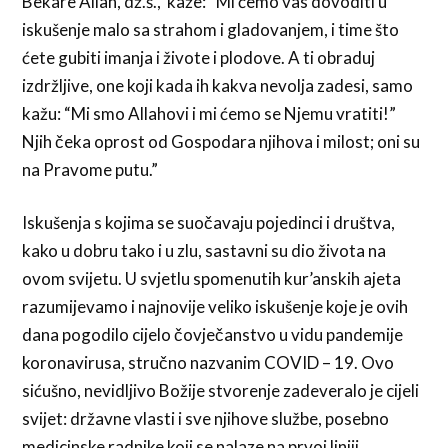
Bekare Allah, dž.š., kaže: “Mi ćemo vas dovoditi u
iskušenje malo sa strahom i gladovanjem, i time što
ćete gubiti imanja i živote i plodove. A ti obraduj
izdržljive, one koji kada ih kakva nevolja zadesi, samo
kažu: “Mi smo Allahovi i mi ćemo se Njemu vratiti!”
Njih čeka oprost od Gospodara njihova i milost; oni su
na Pravome putu.”
Iskušenja s kojima se suočavaju pojedinci i društva,
kako u dobru tako i u zlu, sastavni su dio života na
ovom svijetu. U svjetlu spomenutih kur’anskih ajeta
razumijevamo i najnovije veliko iskušenje koje je ovih
dana pogodilo cijelo čovječanstvo u vidu pandemije
koronavirusa, stručno nazvanim COVID – 19. Ovo
sićušno, nevidljivo Božije stvorenje zadeveralo je cijeli
svijet: državne vlasti i sve njihove službe, posebno
medicinske radnike koji se nalaze na prvoj liniji