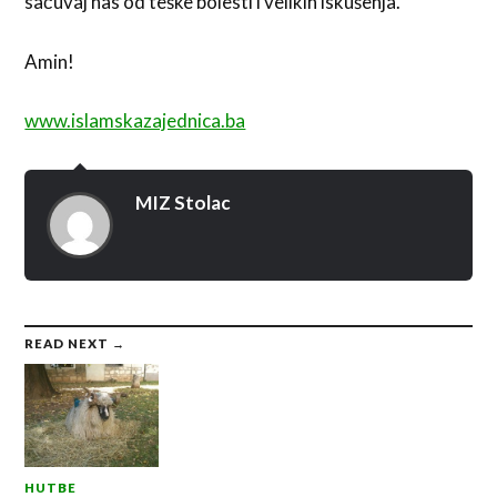
sačuvaj nas od teške bolesti i velikih iskušenja.
Amin!
www.islamskazajednica.ba
MIZ Stolac
READ NEXT →
HUTBE