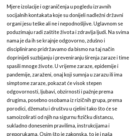
Mjere izolacije i ograničenja u pogledu izravnih
socijalnih kontakata koje su donijeli nadležni državni
organi jesu teške ali ne i nepodnošljive. Uglavnom se
poduzimaju radi zaštite života i zdravlja ljudi. Na svima
nama je da ih se krajnje odgovorno, zdušno i
disciplinirano pridržavamo da bismo na taj način
doprinijeli suzbijanju i preveniranju širenja zaraze i time
spasili mnoge živote. U vrijeme zaraze, epidemije i
pandemije, zaraženi, onaj koji sumnja u zarazu ili ima
simptome zaraze, pokazat će visok stepen
odgovornosti, ljubavi, obzirnosti i pažnje prema
drugima, posebno osobama iz rizičnih grupa, prema
porodici, džematu i društvu u cjelini tako što će se
samoizolirati od njih na sigurnu fizičku distancu,
sukladno donesenim pravilima, instrukcijama i
preporukama. Osim što je zakonska, to je i naša