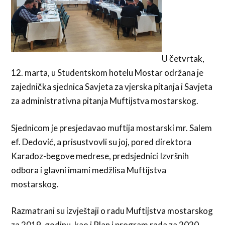
U četvrtak,
12. marta, u Studentskom hotelu Mostar održana je
zajednička sjednica Savjeta za vjerska pitanja i Savjeta
za administrativna pitanja Muftijstva mostarskog.
Sjednicom je presjedavao muftija mostarski mr. Salem
ef. Dedović, a prisustvovli su joj, pored direktora
Karađoz-begove medrese, predsjednici Izvršnih
odbora i glavni imami medžlisa Muftijstva
mostarskog.
Razmatrani su izvještaji o radu Muftijstva mostarskog
za 2019. godinu, kao i Plan i program rada za 2020.