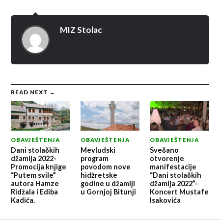
MIZ Stolac
READ NEXT →
OBAVJEŠTENJA
OBAVJEŠTENJA
OBAVJEŠTENJA
Dani stolačkih
Mevludski
Svečano
džamija 2022-
program
otvorenje
Promocija knjige
povodom nove
manifestacije
“Putem svile”
hidžretske
“Dani stolačkih
autora Hamze
godine u džamiji
džamija 2022”-
Ridžala i Ediba
u Gornjoj Bitunji
Koncert Mustafe
Kadića.
Isakovića