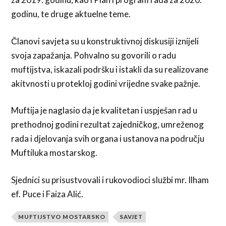
godinu, te druge aktuelne teme.
Članovi savjeta su u konstruktivnoj diskusiji iznijeli
svoja zapažanja. Pohvalno su govorili o radu
muftijstva, iskazali podršku i istakli da su realizovane
akitvnosti u protekloj godini vrijedne svake pažnje.
Muftija je naglasio da je kvalitetan i uspješan rad u
prethodnoj godini rezultat zajedničkog, umreženog
rada i djelovanja svih organa i ustanova na području
Muftiluka mostarskog.
Sjednici su prisustvovali i rukovodioci službi mr. Ilham
ef. Puce i Faiza Alić.
MUFTIJSTVO MOSTARSKO
SAVJET