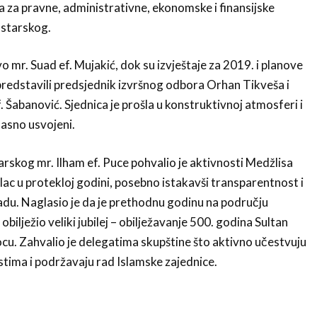
ba za pravne, administrativne, ekonomske i finansijske
starskog.
 mr. Suad ef. Mujakić, dok su izvještaje za 2019. i planove
redstavili predsjednik izvršnog odbora Orhan Tikveša i
 Šabanović. Sjednica je prošla u konstruktivnoj atmosferi i
glasno usvojeni.
arskog mr. Ilham ef. Puce pohvalio je aktivnosti Medžlisa
lac u protekloj godini, posebno istakavši transparentnost i
du. Naglasio je da je prethodnu godinu na području
ilježio veliki jubilej – obilježavanje 500. godina Sultan
cu. Zahvalio je delegatima skupštine što aktivno učestvuju
tima i podržavaju rad Islamske zajednice.