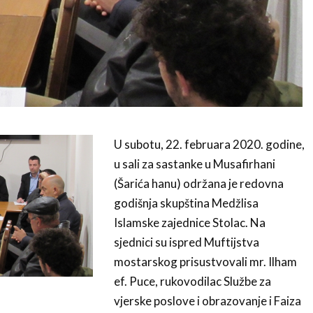
U subotu, 22. februara 2020. godine,
u sali za sastanke u Musafirhani
(Šarića hanu) održana je redovna
godišnja skupština Medžlisa
Islamske zajednice Stolac. Na
sjednici su ispred Muftijstva
mostarskog prisustvovali mr. Ilham
ef. Puce, rukovodilac Službe za
vjerske poslove i obrazovanje i Faiza