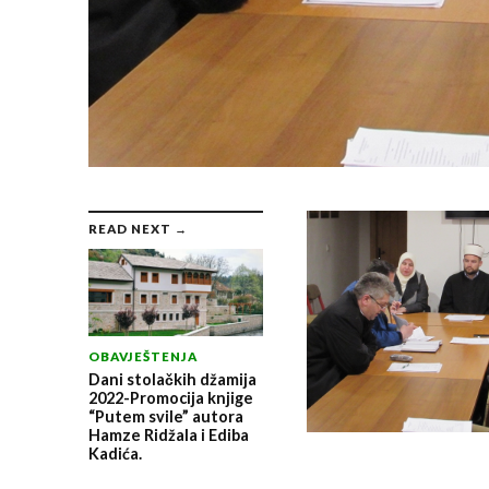
READ NEXT →
OBAVJEŠTENJA
Dani stolačkih džamija
2022-Promocija knjige
“Putem svile” autora
Hamze Ridžala i Ediba
Kadića.