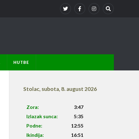
A
HUTBE
Stolac
,
subota, 8. august 2026
Zora:
3:47
Izlazak sunca:
5:35
Podne:
12:55
Ikindija:
16:51