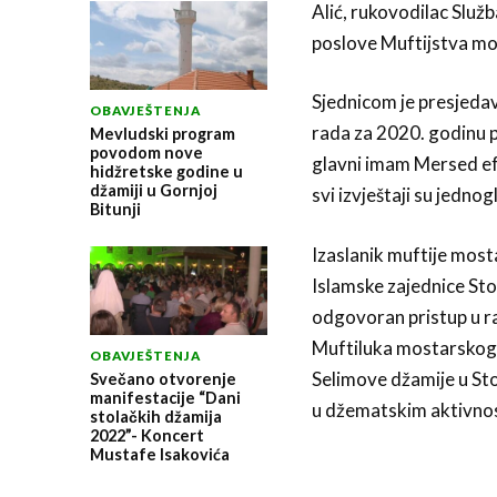
Alić, rukovodilac Služ
poslove Muftijstva mo
Sjednicom je presjedavo
OBAVJEŠTENJA
rada za 2020. godinu p
Mevludski program
povodom nove
glavni imam Mersed ef.
hidžretske godine u
džamiji u Gornjoj
svi izvještaji su jedno
Bitunji
Izaslanik muftije most
Islamske zajednice Sto
odgovoran pristup u ra
Muftiluka mostarskog ob
OBAVJEŠTENJA
Selimove džamije u Sto
Svečano otvorenje
manifestacije “Dani
u džematskim aktivnos
stolačkih džamija
2022”- Koncert
Mustafe Isakovića