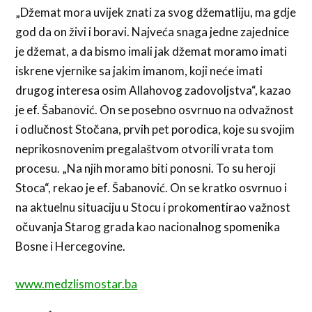
„Džemat mora uvijek znati za svog džematliju, ma gdje
god da on živi i boravi. Najveća snaga jedne zajednice
je džemat, a da bismo imali jak džemat moramo imati
iskrene vjernike sa jakim imanom, koji neće imati
drugog interesa osim Allahovog zadovoljstva“, kazao
je ef. Šabanović. On se posebno osvrnuo na odvažnost
i odlučnost Stočana, prvih pet porodica, koje su svojim
neprikosnovenim pregalaštvom otvorili vrata tom
procesu. „Na njih moramo biti ponosni. To su heroji
Stoca“, rekao je ef. Šabanović. On se kratko osvrnuo i
na aktuelnu situaciju u Stocu i prokomentirao važnost
očuvanja Starog grada kao nacionalnog spomenika
Bosne i Hercegovine.
www.medzlismostar.ba