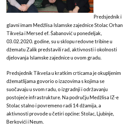
Predsjednik i
glavni imam Medžlisa Islamske zajednice Stolac Orhan
Tikveša i Mersed ef. Šabanović u ponedeljak,
03.02.2020. godine, su u sklopu redovne tribine u
džematu Zalik predstavili rad, aktivnosti i okolnosti
djelovanja Islamske zajednice u ovom gradu.
Predsjednik Tikveša u kratkim crticama je okupljenim
džematlijama govorio o izazovima s kojima se
suočavaju u svom radu, o izgradnji i održavanju
postojeće infrastrukture. Na području Medžlisa IZ-e
Stolac stalno i povremeno radi 14 džamija, a
aktivnosti provode u četiri općine: Stolac, Ljubinje,
Berkovići i Neum.