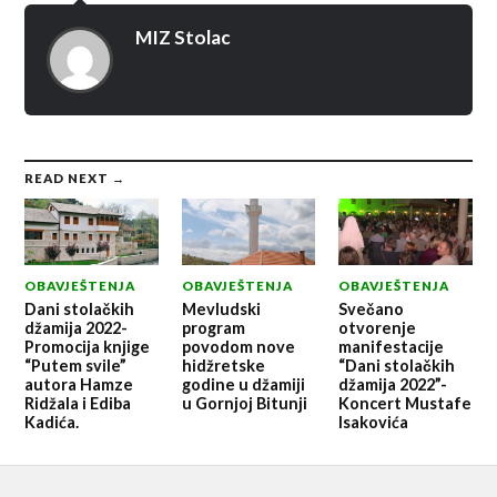
MIZ Stolac
READ NEXT →
OBAVJEŠTENJA
OBAVJEŠTENJA
OBAVJEŠTENJA
Dani stolačkih
Mevludski
Svečano
džamija 2022-
program
otvorenje
Promocija knjige
povodom nove
manifestacije
“Putem svile”
hidžretske
“Dani stolačkih
autora Hamze
godine u džamiji
džamija 2022”-
Ridžala i Ediba
u Gornjoj Bitunji
Koncert Mustafe
Kadića.
Isakovića