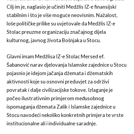
Cilj im je, naglasio je učiniti Medžlis IZ-e finansijski
stabilnim i što je više moguće neovisnim. Nažalost,
loše političke prilike su uvjetovale da Medžlis IZ-e
Stolac preuzme organizaciju značajnog dijela
kulturnog, javnog života Bošnjaka u Stocu.
Glavni imam Medžlisa IZ-e Stolac Mersed ef.
Šabanović narav djelovanja Islamske zajednice u Stocu
pojasnio je idejom jačanja džemata i džematskih
aktivnosti koje su osnovni preduvjet za održivi
povratak i dalje civilizacijske tokove. Izlaganje je
počeo ilustrativnim primjerom međusobnog
ispomaganja džemata Zalik i Islamske zajednice u
Stocu navodeći nekoliko konkretnih primjera te vrste
institucionalne ali i individualne saradnje.