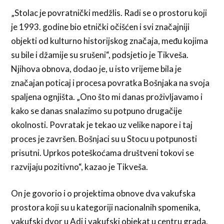
„Stolac je povratnički medžlis. Radi se o prostoru koji
je 1993. godine bio etnički očišćen i svi značajniji
objekti od kulturno historijskog značaja, među kojima
su bile i džamije su srušeni“, podsjetio je Tikveša.
Njihova obnova, dodao je, u isto vrijeme bila je
značajan poticaj i procesa povratka Bošnjaka na svoja
spaljena ognjišta. „Ono što mi danas proživljavamo i
kako se danas snalazimo su potpuno drugačije
okolnosti. Povratak je tekao uz velike napore i taj
proces je završen. Bošnjaci su u Stocu u potpunosti
prisutni. Uprkos poteškoćama društveni tokovi se
razvijaju pozitivno“, kazao je Tikveša.
On je govorio i o projektima obnove dva vakufska
prostora koji su u kategoriji nacionalnih spomenika,
vakufski dvor u Adi i vakufski objekat u centru grada.