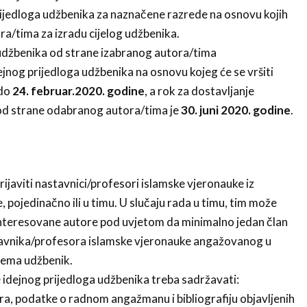
rijedloga udžbenika za naznačene razrede na osnovu kojih
ora/tima za izradu cijelog udžbenika.
 udžbenika od strane izabranog autora/tima
ejnog prijedloga udžbenika na osnovu kojeg će se vršiti
 do
24. februar.2020. godine
, a rok za dostavljanje
od strane odabranog autora/tima je
30. juni 2020. godine
.
javiti nastavnici/profesori islamske vjeronauke iz
, pojedinačno ili u timu. U slučaju rada u timu, tim može
ainteresovane autore pod uvjetom da minimalno jedan član
tavnika/profesora islamske vjeronauke angažovanog u
prema udžbenik.
e idejnog prijedloga udžbenika treba sadržavati:
ra, podatke o radnom angažmanu i bibliografiju objavljenih