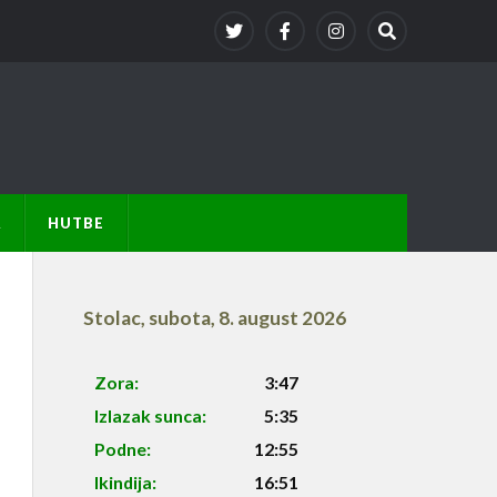
A
HUTBE
Stolac
,
subota, 8. august 2026
Zora:
3:47
Izlazak sunca:
5:35
Podne:
12:55
Ikindija:
16:51