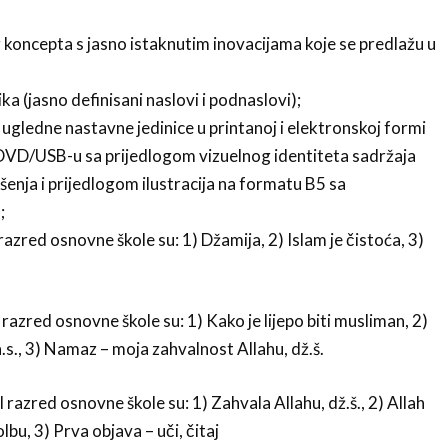
koncepta s jasno istaknutim inovacijama koje se predlažu u
ka (jasno definisani naslovi i podnaslovi);
 ugledne nastavne jedinice u printanoj i elektronskoj formi
DVD/USB-u sa prijedlogom vizuelnog identiteta sadržaja
ešenja i prijedlogom ilustracija na formatu B5 sa
;
razred osnovne škole su: 1) Džamija, 2) Islam je čistoća, 3)
 razred osnovne škole su: 1) Kako je lijepo biti musliman, 2)
.s., 3) Namaz – moja zahvalnost Allahu, dž.š.
I razred osnovne škole su: 1) Zahvala Allahu, dž.š., 2) Allah
lbu, 3) Prva objava – uči, čitaj