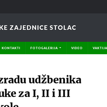
KE ZAJEDNICE STOLAC
KONTAKTI
FOTOGALERIJA
VIDEO
VAKTIJ
izradu udžbenika
e za I, II i III
kole