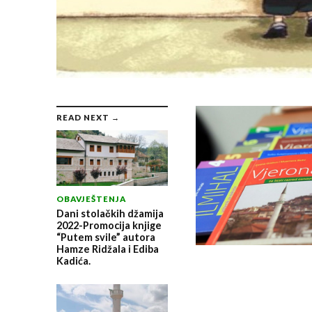
READ NEXT →
OBAVJEŠTENJA
Dani stolačkih džamija
2022-Promocija knjige
“Putem svile” autora
Hamze Ridžala i Ediba
Kadića.