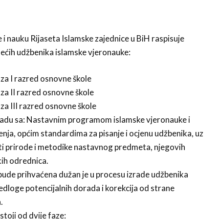
i nauku Rijaseta Islamske zajednice u BiH raspisuje
dećih udžbenika islamske vjeronauke:
za I razred osnovne škole
za II razred osnovne škole
za III razred osnovne škole
skladu sa: Nastavnim programom islamske vjeronauke i
nja, općim standardima za pisanje i ocjenu udžbenika, uz
ti prirode i metodike nastavnog predmeta, njegovih
kih odrednica.
 bude prihvaćena dužan je u procesu izrade udžbenika
jedloge potencijalnih dorada i korekcija od strane
.
toji od dvije faze: