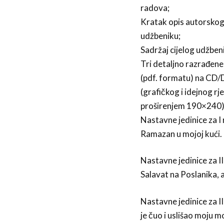
radova;
Kratak opis autorskog 
udžbeniku;
Sadržaj cijelog udžbeni
Tri detaljno razrađene
(pdf. formatu) na CD/
(grafičkog i idejnog rj
proširenjem 190×240)
Nastavne jedinice za I 
Ramazan u mojoj kući.
Nastavne jedinice za II
Salavat na Poslanika, a
Nastavne jedinice za II
je čuo i uslišao moju mo