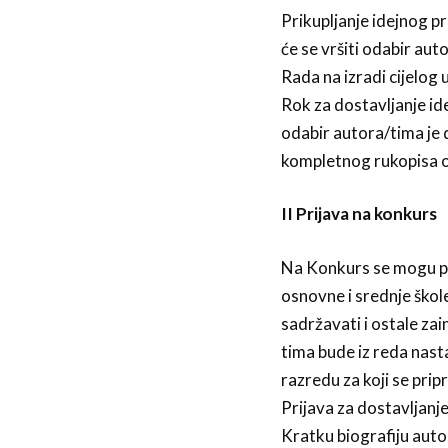
Prikupljanje idejnog p
će se vršiti odabir aut
Rada na izradi cijelog
Rok za dostavljanje id
odabir autora/tima je
kompletnog rukopisa 
II Prijava na konkurs
Na Konkurs se mogu pri
osnovne i srednje škole
sadržavati i ostale z
tima bude iz reda nas
razredu za koji se pri
Prijava za dostavljanj
Kratku biografiju auto