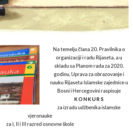
Na temelju člana 20. Pravilnika o
organizaciji i radu Rijaseta, a u
skladu sa Planom rada za 2020.
godinu, Uprava za obrazovanje i
nauku Rijaseta Islamske zajednice u
Bosni i Hercegovini raspisuje
K O N K U R S
za izradu udžbenika islamske
vjeronauke
za I, II i III razred osnovne škole