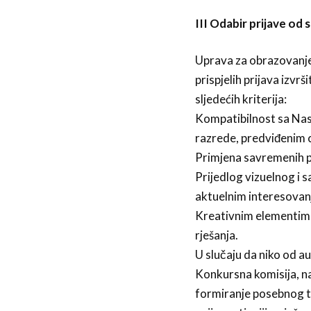
III Odabir prijave od
Uprava za obrazovanje
prispjelih prijava izvr
sljedećih kriterija:
Kompatibilnost sa Na
razrede, predviđenim c
Primjena savremenih pe
Prijedlog vizuelnog i 
aktuelnim interesovan
Kreativnim elementima
rješanja.
U slučaju da niko od a
Konkursna komisija, na
formiranje posebnog t