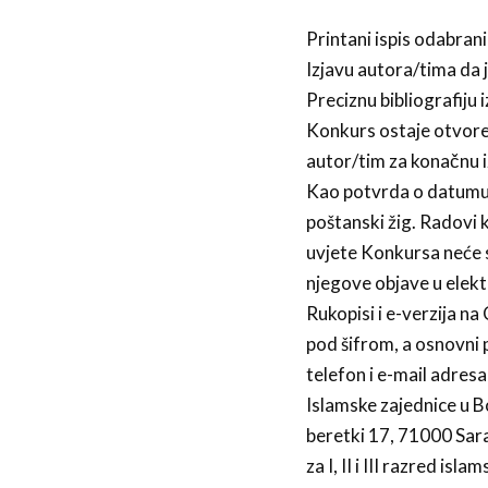
Printani ispis odabrani
Izjavu autora/tima da 
Preciznu bibliografiju 
Konkurs ostaje otvore
autor/tim za konačnu 
Kao potvrda o datumu p
poštanski žig. Radovi k
uvjete Konkursa neće 
njegove objave u elekt
Rukopisi i e-verzija n
pod šifrom, a osnovni 
telefon i e-mail adre
Islamske zajednice u B
beretki 17, 71000 Sar
za I, II i III razred is