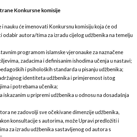
 strane Konkursne komisije
 i nauku će imenovati Konkursnu komisiju koja će od
šiti odabir autora/tima za izradu cijelog udžbenika na temelju
stavnim programom islamske vjeronauke za naznačene
iljevima, zadacima i definisanim ishodima učenja u nastavi;
dagoških i psiholoških standarda u pisanju udžbenika;
sadržajnog identiteta udžbenika i primjerenost istog
jima i potrebama učenika;
 iskazanim u pripremi udžbenika u odnosu na dosadašnja
utora ne zadovolji sve očekivane dimenzije udžbenika,
kon konsultacije s autorima, može Upravi predložiti i
ima za izradu udžbenika sastavljenog od autora s