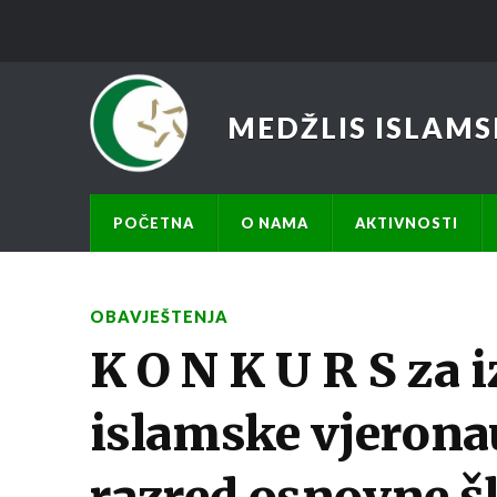
MEDŽLIS ISLAMS
POČETNA
O NAMA
AKTIVNOSTI
OBAVJEŠTENJA
K O N K U R S za 
islamske vjeronauk
razred osnovne š