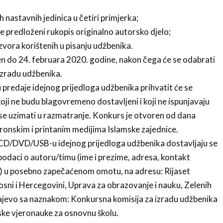
h nastavnih jedinica u četiri primjerka;
je predloženi rukopis originalno autorsko djelo;
izvora korištenih u pisanju udžbenika.
n do 24. februara 2020. godine, nakon čega će se odabrati
izradu udžbenika.
redaje idejnog prijedloga udžbenika prihvatit će se
oji ne budu blagovremeno dostavljeni i koji ne ispunjavaju
se uzimati u razmatranje. Konkurs je otvoren od dana
ronskim i printanim medijima Islamske zajednice.
a CD/DVD/USB-u idejnog prijedloga udžbenika dostavljaju se
podaci o autoru/timu (ime i prezime, adresa, kontakt
sa) u posebno zapečaćenom omotu, na adresu: Rijaset
osni i Hercegovini, Uprava za obrazovanje i nauku, Zelenih
ajevo sa naznakom: Konkursna komisija za izradu udžbenika
lamske vjeronauke za osnovnu školu.