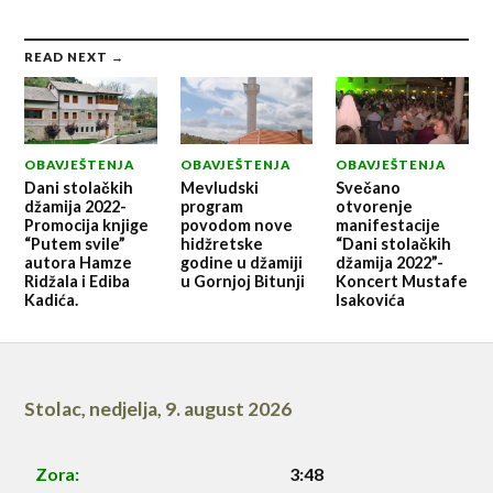
READ NEXT →
OBAVJEŠTENJA
OBAVJEŠTENJA
OBAVJEŠTENJA
Dani stolačkih
Mevludski
Svečano
džamija 2022-
program
otvorenje
Promocija knjige
povodom nove
manifestacije
“Putem svile”
hidžretske
“Dani stolačkih
autora Hamze
godine u džamiji
džamija 2022”-
Ridžala i Ediba
u Gornjoj Bitunji
Koncert Mustafe
Kadića.
Isakovića
Stolac
,
nedjelja, 9. august 2026
Zora:
3:48