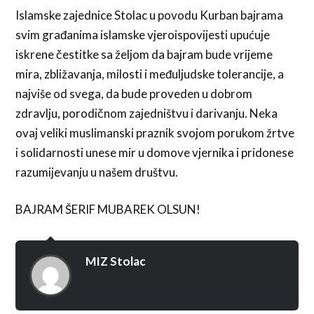
Islamske zajednice Stolac u povodu Kurban bajrama
svim građanima islamske vjeroispovijesti upućuje
iskrene čestitke sa željom da bajram bude vrijeme
mira, zbližavanja, milosti i međuljudske tolerancije, a
najviše od svega, da bude proveden u dobrom
zdravlju, porodičnom zajedništvu i darivanju. Neka
ovaj veliki muslimanski praznik svojom porukom žrtve
i solidarnosti unese mir u domove vjernika i pridonese
razumijevanju u našem društvu.
BAJRAM ŠERIF MUBAREK OLSUN!
MIZ Stolac