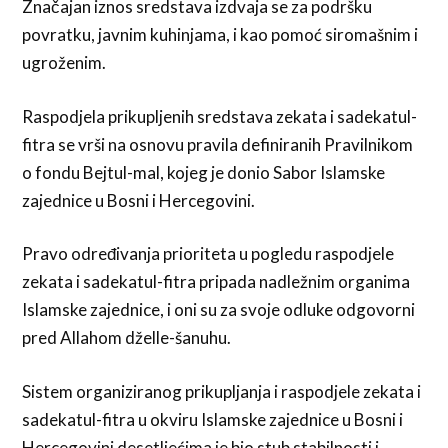
Značajan iznos sredstava izdvaja se za podršku
povratku, javnim kuhinjama, i kao pomoć siromašnim i
ugroženim.
Raspodjela prikupljenih sredstava zekata i sadekatul-
fitra se vrši na osnovu pravila definiranih Pravilnikom
o fondu Bejtul-mal, kojeg je donio Sabor Islamske
zajednice u Bosni i Hercegovini.
Pravo određivanja prioriteta u pogledu raspodjele
zekata i sadekatul-fitra pripada nadležnim organima
Islamske zajednice, i oni su za svoje odluke odgovorni
pred Allahom dželle-šanuhu.
Sistem organiziranog prikupljanja i raspodjele zekata i
sadekatul-fitra u okviru Islamske zajednice u Bosni i
Hercegovini desetljećima je bio stub stabilnosti i