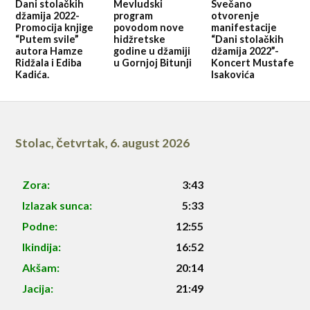
Dani stolačkih
Mevludski
Svečano
džamija 2022-
program
otvorenje
Promocija knjige
povodom nove
manifestacije
“Putem svile”
hidžretske
“Dani stolačkih
autora Hamze
godine u džamiji
džamija 2022”-
Ridžala i Ediba
u Gornjoj Bitunji
Koncert Mustafe
Kadića.
Isakovića
Stolac
,
četvrtak, 6. august 2026
Zora:
3:43
Izlazak sunca:
5:33
Podne:
12:55
Ikindija:
16:52
Akšam:
20:14
Jacija:
21:49