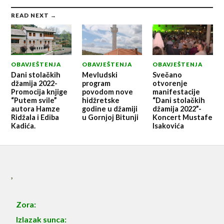
READ NEXT →
OBAVJEŠTENJA
OBAVJEŠTENJA
OBAVJEŠTENJA
Dani stolačkih
Mevludski
Svečano
džamija 2022-
program
otvorenje
Promocija knjige
povodom nove
manifestacije
“Putem svile”
hidžretske
“Dani stolačkih
autora Hamze
godine u džamiji
džamija 2022”-
Ridžala i Ediba
u Gornjoj Bitunji
Koncert Mustafe
Kadića.
Isakovića
,
Zora:
Izlazak sunca: