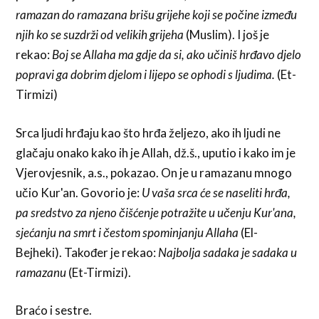
ramazan do ramazana brišu grijehe koji se počine između
njih ko se suzdrži od velikih grijeha
(Muslim). I još je
rekao:
Boj se Allaha ma gdje da si, ako učiniš hrđavo djelo
popravi ga dobrim djelom i lijepo se ophodi s ljudima.
(Et-
Tirmizi)
Srca ljudi hrđaju kao što hrđa željezo, ako ih ljudi ne
glačaju onako kako ih je Allah, dž.š., uputio i kako im je
Vjerovjesnik, a.s., pokazao. On je u ramazanu mnogo
učio Kur'an. Govorio je:
U vaša srca će se naseliti hrđa,
pa sredstvo za njeno čišćenje potražite u učenju Kur'ana,
sjećanju na smrt i čestom spominjanju Allaha
(El-
Bejheki). Također je rekao:
Najbolja sadaka je sadaka u
ramazanu
(Et-Tirmizi).
Braćo i sestre.