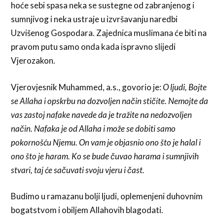
hoće sebi spasa neka se sustegne od zabranjenog i
sumnjivog i neka ustraje u izvršavanju naredbi
Uzvišenog Gospodara. Zajednica muslimana će biti na
pravom putu samo onda kada ispravno slijedi
Vjerozakon.
Vjerovjesnik Muhammed, a.s., govorio je:
O ljudi, Bojte
se Allaha i opskrbu na dozvoljen način stičite. Nemojte da
vas zastoj nafake navede da je tražite na nedozvoljen
način. Nafaka je od Allaha i može se dobiti samo
pokornošću Njemu. On vam je objasnio ono što je halal i
ono što je haram. Ko se bude čuvao harama i sumnjivih
stvari, taj će sačuvati svoju vjeru i čast.
Budimo u ramazanu bolji ljudi, oplemenjeni duhovnim
bogatstvom i obiljem Allahovih blagodati.