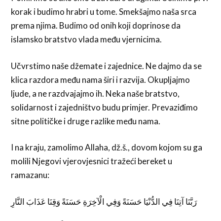
korak i budimo hrabri u tome. Smekšajmo naša srca
prema njima. Budimo od onih koji doprinose da
islamsko bratstvo vlada među vjernicima.
Učvrstimo naše džemate i zajednice. Ne dajmo da se
klica razdora među nama širi i razvija. Okupljajmo
ljude, a ne razdvajajmo ih. Neka naše bratstvo,
solidarnost i zajedništvo budu primjer. Prevaziđimo
sitne političke i druge razlike među nama.
I na kraju, zamolimo Allaha, dž.š., dovom kojom su ga
molili Njegovi vjerovjesnici tražeći bereket u
ramazanu:
رَبَّنَا آتِنَا فِي الدُّنْيَا حَسَنَةً وَفِي الْآخِرَةِ حَسَنَةً وَقِنَا عَذَابَ النَّارِ