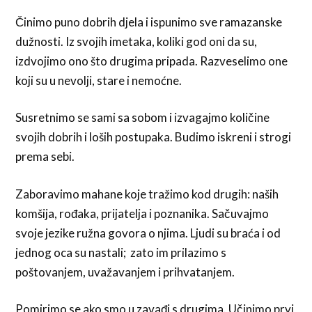
Činimo puno dobrih djela i ispunimo sve ramazanske
dužnosti. Iz svojih imetaka, koliki god oni da su,
izdvojimo ono što drugima pripada. Razveselimo one
koji su u nevolji, stare i nemoćne.
Susretnimo se sami sa sobom i izvagajmo količine
svojih dobrih i loših postupaka. Budimo iskreni i strogi
prema sebi.
Zaboravimo mahane koje tražimo kod drugih: naših
komšija, rođaka, prijatelja i poznanika. Sačuvajmo
svoje jezike ružna govora o njima. Ljudi su braća i od
jednog oca su nastali; zato im prilazimo s
poštovanjem, uvažavanjem i prihvatanjem.
Pomirimo se ako smo u zavađi s drugima. Učinimo prvi