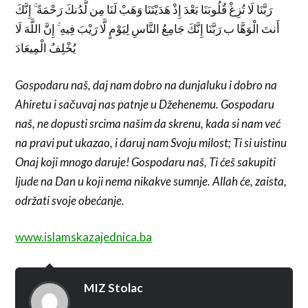
رَبَّنَا لَا تُزِغْ قُلُوبَنَا بَعْدَ إِذْ هَدَيْتَنَا وَهَبْ لَنَا مِن لَّدُنكَ رَحْمَةً ۚ إِنَّكَ
أَنتَ الْوَهَّا ب رَبَّنَا إِنَّكَ جَامِعُ النَّاسِ لِيَوْمٍ لَّا رَيْبَ فِيهِ ۚ إِنَّ اللَّهَ لَا
يُخْلِفُ الْمِيعَادَ
Gospodaru naš, daj nam dobro na dunjaluku i dobro na
Ahiretu i sačuvaj nas patnje u Džehenemu. Gospodaru
naš, ne dopusti srcima našim da skrenu, kada si nam već
na pravi put ukazao, i daruj nam Svoju milost; Ti si uistinu
Onaj koji mnogo daruje! Gospodaru naš, Ti ćeš sakupiti
ljude na Dan u koji nema nikakve sumnje. Allah će, zaista,
održati svoje obećanje.
www.islamskazajednica.ba
MIZ Stolac