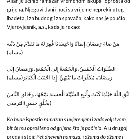
Allah je učinio ramazan vremenom iskupa i oprosta od
grijeha. Njegovi dani i noći su vrijeme neprekinutog
ibadeta, i za budnog i za spavača, kako nas je poučio
Vjerovjesnik, a.s., kada je rekao:
مَنْ صَامَ رَمَضَانَ إِيمَانًا وَاحْتِسَابًا غُفِرَ لَهُ مَا تَقَدَّمَ مِنْ ذَنْبه
(مسلم)
الصَّلَوَاتُ الْخَمْسُ، وَالْجُمُعَةُ إِلَى الْجُمُعَةِ، وَرَمَضَانُ إِلَى
رَمَضَانَ، مُكَفِّرَاتٌ مَا بَيْنَهُنَّ، إِذَا اجْتَنَبَ الْكَبَائِرَ(مسلم)
اتَّقِ اللَّهَ حَيْثُمَا كُنْتَ وأَتْبِعِ السَّيِّئَةَ الْحسنةَ تَمْحُهَا، وخَالقِ النَّاسَ
بخُلُقٍ حَسَنٍ)الترمذي)
Ko bude ispostio ramazan s uvjerenjem i zadovoljstvom,
bit će mu oprošteno od grijeha što je počinio
. A u drugoj
predaji stoji:
Pet dnevnih namaza, i džuma do džume i