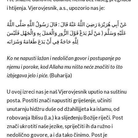
i htijenja. Vjerovjesnik, a.s., upozorio nas je:
عَنْ أَبِي هُرَيْرَةَ رَضِيَ اللَّهُ عَنْهُ قَالَ : قَالَ رَسُولُ اللَّهِ صَلَّى اللَّهُ
عَلَيْهِ وَسَلَّمَ ( مَنْ لَمْ يَدَعْ قَوْلَ الزُّورِ وَالْعَمَلَ بِهِ وَالْجَهْل فَلَيْسَ
لِلَّهِ حَاجَةٌ فِي أَنْ يَدَعَ طَعَامَهُ وَشَرَابَه
Ko ne napusti lažan i nedoličan govor i postupanje po
njemu i poroke, kod Allaha mu ništa neće značiti to što
izbjegava jelo i piće.
(Buharija)
U ovoj izreci nas je naš Vjerovjesnik uputio na suštinu
posta. Postiti znači napustiti griješenje, učiniti
unutarnju hidžru duše od džahilijjeta ka islamu, od
robovanja Iblisu (l.a.) ka slijeđenju Božije riječi. Post
znači ukrotiti naše jezike, spriječiti ih da ružno i
nedolično govore, a i da tako činimo. Post je