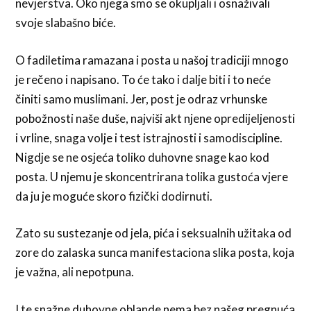
nevjerstva. Oko njega smo se okupljali i osnaživali
svoje slabašno biće.
O fadiletima ramazana i posta u našoj tradiciji mnogo
je rečeno i napisano. To će tako i dalje biti i to neće
činiti samo muslimani. Jer, post je odraz vrhunske
pobožnosti naše duše, najviši akt njene opredijeljenosti
i vrline, snaga volje i test istrajnosti i samodiscipline.
Nigdje se ne osjeća toliko duhovne snage kao kod
posta. U njemu je skoncentrirana tolika gustoća vjere
da ju je moguće skoro fizički dodirnuti.
Zato su sustezanje od jela, pića i seksualnih užitaka od
zore do zalaska sunca manifestaciona slika posta, koja
je važna, ali nepotpuna.
I te snažne duhovne oblande nema bez našeg pregnuća