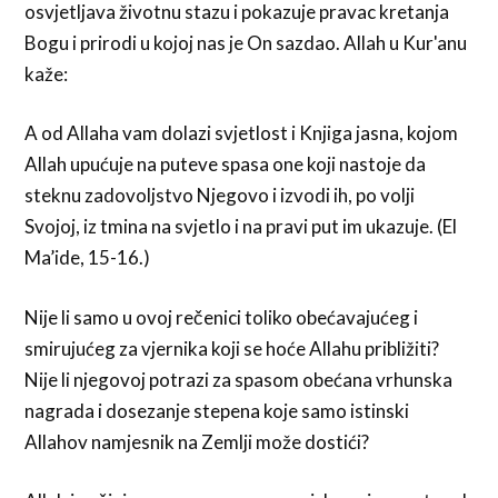
osvjetljava životnu stazu i pokazuje pravac kretanja
Bogu i prirodi u kojoj nas je On sazdao. Allah u Kur'anu
kaže:
A od Allaha vam dolazi svjetlost i Knjiga jasna, kojom
Allah upućuje na puteve spasa one koji nastoje da
steknu zadovoljstvo Njegovo i izvodi ih, po volji
Svojoj, iz tmina na svjetlo i na pravi put im ukazuje. (El
Ma’ide, 15-16.)
Nije li samo u ovoj rečenici toliko obećavajućeg i
smirujućeg za vjernika koji se hoće Allahu približiti?
Nije li njegovoj potrazi za spasom obećana vrhunska
nagrada i dosezanje stepena koje samo istinski
Allahov namjesnik na Zemlji može dostići?