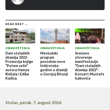
READ NEXT →
OBAVJEŠTENJA
OBAVJEŠTENJA
OBAVJEŠTENJA
Dani stolačkih
Mevludski
Svečano
džamija 2022-
program
otvorenje
Promocija knjige
povodom nove
manifestacije
“Putem svile”
hidžretske
“Dani stolačkih
autora Hamze
godine u džamiji
džamija 2022”-
Ridžala i Ediba
u Gornjoj Bitunji
Koncert Mustafe
Kadića.
Isakovića
Stolac
,
petak, 7. august 2026