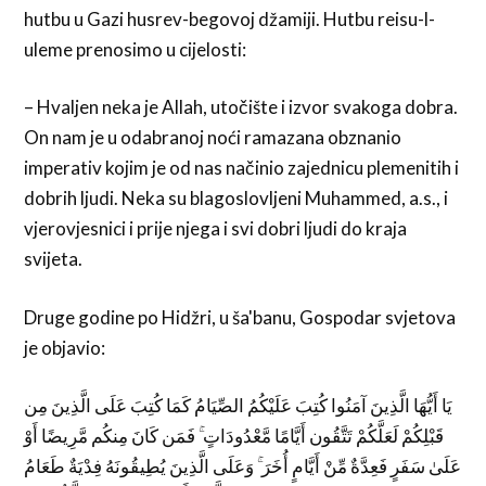
hutbu u Gazi husrev-begovoj džamiji. Hutbu reisu-l-
uleme prenosimo u cijelosti:
– Hvaljen neka je Allah, utočište i izvor svakoga dobra.
On nam je u odabranoj noći ramazana obznanio
imperativ kojim je od nas načinio zajednicu plemenitih i
dobrih ljudi. Neka su blagoslovljeni Muhammed, a.s., i
vjerovjesnici i prije njega i svi dobri ljudi do kraja
svijeta.
Druge godine po Hidžri, u ša'banu, Gospodar svjetova
je objavio:
يَا أَيُّهَا الَّذِينَ آمَنُوا كُتِبَ عَلَيْكُمُ الصِّيَامُ كَمَا كُتِبَ عَلَى الَّذِينَ مِن
قَبْلِكُمْ لَعَلَّكُمْ تَتَّقُون أَيَّامًا مَّعْدُودَاتٍ ۚ فَمَن كَانَ مِنكُم مَّرِيضًا أَوْ
عَلَىٰ سَفَرٍ فَعِدَّةٌ مِّنْ أَيَّامٍ أُخَرَ ۚ وَعَلَى الَّذِينَ يُطِيقُونَهُ فِدْيَةٌ طَعَامُ