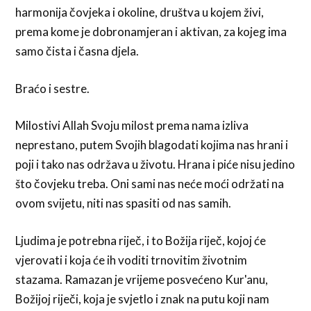
harmonija čovjeka i okoline, društva u kojem živi,
prema kome je dobronamjeran i aktivan, za kojeg ima
samo čista i časna djela.
Braćo i sestre.
Milostivi Allah Svoju milost prema nama izliva
neprestano, putem Svojih blagodati kojima nas hrani i
poji i tako nas održava u životu. Hrana i piće nisu jedino
što čovjeku treba. Oni sami nas neće moći održati na
ovom svijetu, niti nas spasiti od nas samih.
Ljudima je potrebna riječ, i to Božija riječ, kojoj će
vjerovati i koja će ih voditi trnovitim životnim
stazama. Ramazan je vrijeme posvećeno Kur'anu,
Božijoj riječi, koja je svjetlo i znak na putu koji nam