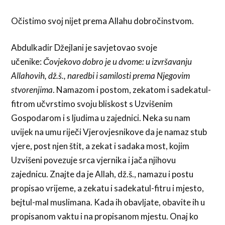
Očistimo svoj nijet prema Allahu dobročinstvom.
Abdulkadir Džejlani je savjetovao svoje
učenike:
Čovjekovo dobro je u dvome: u izvršavanju
Allahovih, dž.š., naredbi i samilosti prema Njegovim
stvorenjima
. Namazom i postom, zekatom i sadekatul-
fitrom učvrstimo svoju bliskost s Uzvišenim
Gospodarom i s ljudima u zajednici. Neka su nam
uvijek na umu riječi Vjerovjesnikove da je namaz stub
vjere, post njen štit, a zekat i sadaka most, kojim
Uzvišeni povezuje srca vjernika i jača njihovu
zajednicu. Znajte da je Allah, dž.š., namazu i postu
propisao vrijeme, a zekatu i sadekatul-fitru i mjesto,
bejtul-mal muslimana. Kada ih obavljate, obavite ih u
propisanom vaktu i na propisanom mjestu. Onaj ko