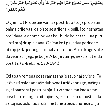
مِسْكِينٍ ۖ فَمَن تَطَوَّعَ خَيْرًا فَهُوَ خَيْرٌ لَّهُ ۚ وَأَن تَصُومُوا خَيْرٌ لَّكُمْ ۖ إِن
كُنتُمْ تَعْلَمُونَ
O vjernici! Propisuje vam se post, kao što je propisan
onima prije vas, da biste se grijeha klonili, i to neznatan
broj dana; a onome od vas koji bude bolestan ili na putu
– isti broj drugih dana. Onima koji ga jedva podnose –
otkup je da jednog siromaha nahrane. A ko drage volje
da više, za njega je bolje. A bolje vam je, neka znate, da
postite. (El-Bekare, 183-184.)
Od tog vremena post ramazana je stub naše vjere. To
je čvrsti oslonac naše duhovne i fizičke snage, našega
svjetonazora i postupanja. I u vremenima kada smo
posrtali u mnogim pitanjima vjere, nismo dopuštali da
se taj naš oslonac sruši i nestane u bezdanu neznanja i